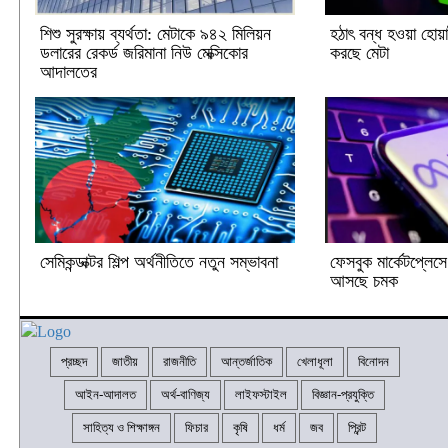
শিশু সুরক্ষায় ব্যর্থতা: মেটাকে ৯৪২ মিলিয়ন
হঠাৎ বন্ধ হওয়া হোয়
ডলারের রেকর্ড জরিমানা নিউ মেক্সিকোর
করছে মেটা
আদালতের
সেমিকন্ডাক্টর শিল্প অর্থনীতিতে নতুন সম্ভাবনা
ফেসবুক মার্কেটপ্লেস
আসছে চমক
প্রচ্ছদ
জাতীয়
রাজনীতি
আন্তর্জাতিক
খেলাধূলা
বিনোদন
আইন-আদালত
অর্থ-বাণিজ্য
লাইফস্টাইল
বিজ্ঞান-প্রযুক্তি
সাহিত্য ও শিক্ষাঙ্গন
ফিচার
কৃষি
ধর্ম
জব
প্রিন্ট