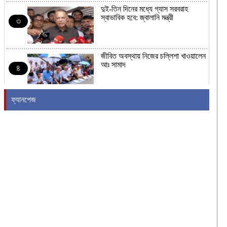
দুই-তিন দিনের মধ্যে গ্যাস সরবরাহ
স্বাভাবিক হবে: জ্বালানি মন্ত্রী
৩
জীবিত অবস্থায় নিজের চল্লিশা খাওয়ালেন
আঃ সামাদ
৪
ফ্যানপেজ
ভালুকায় পুকুর থেকে যুবকের লাশ উদ্ধার
৫
জামায়াত জোটের নতুন কর্মসূচির ঘোষণা
৬
রাষ্ট্রপতি নির্বাচনের তারিখ ঘোষণা
৭