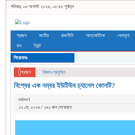
শনিবার, ০৮ অগাস্ট ২০২৬, ০৮:৫৮ পূর্বাহ্ন
প্রচ্ছদ
জাতীয়
রাজনীতি
আন্তর্জাতিক
খেলাধূলা
জব
প্রিন্ট
শিরোনামঃ
প্রচ্ছদ
বিজ্ঞান-প্রযুক্তি
বিশ্বের এক নম্বর ইউটিউব চ্যানেল কোনটি?
editor1
১২ মে, ২০২৬ / ২৯১ জন দেখেছেন