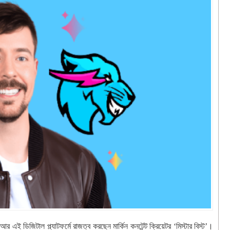
ই ডিজিটাল প্ল্যাটফর্মে রাজত্ব করছেন মার্কিন কনটেন্ট ক্রিয়েটর ‘মিস্টার বিস্ট’।