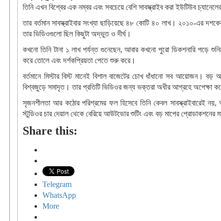
তিনি এখন বিশ্বের এক নম্বর এবং সবচেয়ে বেশি সাবস্ক্রাইব করা ইউটিউব চ্যানেল
তার বর্তমান সাবস্ক্রাইবার সংখ্যা ছাড়িয়েছে ৪৮ কোটি ৪০ লাখ। ২০১০-এর দশকের 
তার ভিডিওগুলো ছিল কিছুটা অদ্ভুত ও দীর্ঘ।
কখনো তিনি টানা ১ লাখ পর্যন্ত গুনেছেন, আবার কখনো পুরো ডিকশনারি পড়ে শু
করে তোলে এবং দর্শকপ্রিয়তা পেতে শুরু করে।
বর্তমানে মিস্টার বিস্ট মানেই বিশাল বাজেটের চোখ ধাঁধানো সব আয়োজন। বড় অং
বিশ্বজুড়ে সমাদৃত। তার প্রতিটি ভিডিওর জন্য ভক্তরা অধীর আগ্রহে অপেক্ষা 
সৃজনশীলতা আর কঠোর পরিশ্রমের ফল হিসেবে তিনি কেবল সাবস্ক্রাইবারেই নয়, আ
স্টুডিওর চার দেয়াল থেকে বেরিয়ে আউটডোর শুটিং এবং বড় মাপের প্রোডাকশনের ম
Share this:
Telegram
WhatsApp
More