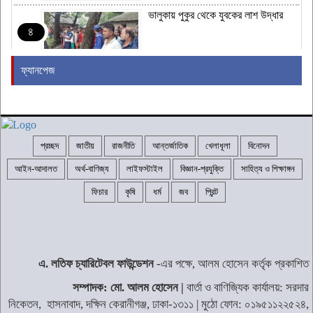
ভালুকায় পুকুর থেকে যুবকের লাশ উদ্ধার
৪
ফ্যানপেজ
জামায়াত জোটের নতুন কর্মসূচির ঘোষণা
৫
প্রচ্ছদ
জাতীয়
রাজনীতি
আন্তর্জাতিক
খেলাধূলা
বিনোদন
রাষ্ট্রপতি নির্বাচনের তারিখ ঘোষণা
৬
আইন-আদালত
অর্থ-বাণিজ্য
লাইফস্টাইল
বিজ্ঞান-প্রযুক্তি
সাহিত্য ও শিক্ষাঙ্গন
ফিচার
কৃষি
ধর্ম
জব
প্রিন্ট
২৪ ঘণ্টায় হাম উপসর্গে আরও ৬ শিশুর মৃত্যু
৭
এ. লতিফ চ্যারিটেবল ফাউন্ডেশন
-এর পক্ষে, আলম হোসেন কর্তৃক প্রকাশিত
শব্দদূষণ নিয়ন্ত্রণে কঠোরভাবে বাস্তবায়নের
সম্পাদক: মো. আলম হোসেন |
বার্তা ও বাণিজ্যিক কার্যালয়: সরদার
উদ্যোগ নিয়েছে সরকার
৮
নিকেতন, হাসনাবাদ, দক্ষিন কেরানীগঞ্জ, ঢাকা-১৩১১ | মুঠো ফোন: ০১৯৫১১২২৫২৪,