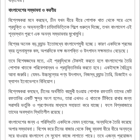
বাড়ানোর।
বাংলাদেশের সম্ভাবনা ও করণীয়
বিশ্লেষকরা মনে করছেন, চীন যখন ধীরে ধীরে পোশাক খাত থেকে সরে এসে
প্রযুক্তি ও অভ্যন্তরীণ চাহিদাভিত্তিক শিল্পে গুরুত্ব দিচ্ছে, তখন বাংলাদেশ এই
শূন্যস্থান পূরণে এক অনন্য সম্ভাবনার মুখোমুখি।
বিশ্বের অনেক বড় ব্র্যান্ড ইতোমধ্যে বাংলাদেশমুখী হচ্ছে। কারণ একদিকে শ্রমের
ব্যয় তুলনামূলক কম, অপরদিকে দক্ষ জনশক্তি ও উৎপাদন সক্ষমতাও বেড়েছে।
তবে বিশেষজ্ঞদের মতে, এই প্রবৃদ্ধিকে টেকসই করতে হলে বাংলাদেশের তৈরি
পোশাক খাতকে পরিবেশবান্ধব ও প্রযুক্তিনির্ভর করতে হবে। একইসঙ্গে বৈচিত্র্য
আনা জরুরি। যেমন- উচ্চমূল্যের পণ্য উৎপাদন, নিজস্ব ব্র্যান্ড তৈরি, ডিজাইন ও
ফ্যাশন ইনোভেশনে বিনিয়োগ।
বিশ্লেষকরা বলছেন, চীনের অর্থনীতি বহুমুখী হওয়ায় পোশাক রফতানি তাদের মোট
রফতানির একটি ক্ষুদ্র অংশ হলেও, তারা এখনও এ খাতকে টিকিয়ে রাখার জন্য
সরাসরি ভর্তুকি ও প্রণোদনার মাধ্যমে সহায়তা করে যাচ্ছে। ফলে বিশ্ববাজারে
তাদের অবস্থান স্থিতিশীল রয়েছে।
বাংলাদেশের জন্য এ পরিস্থিতি একদিকে যেমন চ্যালেঞ্জ, অন্যদিকে তৈরি করেছে
অপার সম্ভাবনা। বিশেষ করে চীনের বাজার থেকে কিছু ব্যবসা ধীরে ধীরে অন্যত্র
সরে যাওয়ায় বাংলাদেশ সে সুযোগ কাজে লাগাতে পারে। তবে এজন্য প্রয়োজন