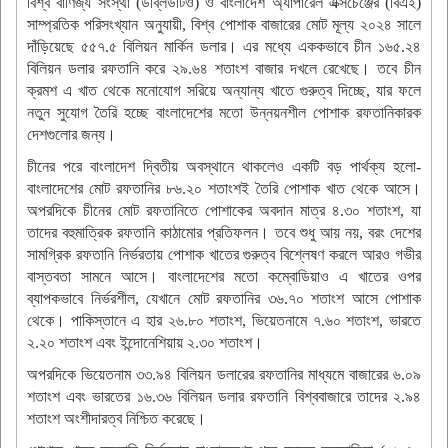
বিশ্ব বাণিজ্য সংস্থা (ডব্লিউটিও) ও বাংলাদেশ অ্যাপারেল এক্সচেঞ্জের (বিএই)
সাম্প্রতিক পরিসংখ্যান অনুযায়ী, বিশ্ব পোশাক বাজারের মোট মূল্য ২০২৪ সালে
দাঁড়িয়েছে ৫৫৭.৫ বিলিয়ন মার্কিন ডলার। এর মধ্যে এককভাবে চীন ১৬৫.২৪
বিলিয়ন ডলার রফতানি করে ২৯.৬৪ শতাংশ বাজার দখলে রেখেছে। তবে চীন
ক্রমশ এ খাত থেকে মনোযোগ সরিয়ে অন্যান্য খাতে গুরুত্ব দিচ্ছে, যার ফলে
নতুন সুযোগ তৈরি হচ্ছে বাংলাদেশের মতো উন্নয়নশীল পোশাক রফতানিকারক
দেশগুলোর জন্য।
চীনের পরে বাংলাদেশ দ্বিতীয় অবস্থানে থাকলেও একটি বড় পার্থক্য হলো-
বাংলাদেশের মোট রফতানির ৮৬.২০ শতাংশই তৈরি পোশাক খাত থেকে আসে।
অপরদিকে চীনের মোট রফতানিতে পোশাকের অবদান মাত্র ৪.৩০ শতাংশ, যা
তাদের বহুমাত্রিক রফতানি কাঠামোর প্রতিফলন। তবে শুধু আয় নয়, বরং দেশের
সামগ্রিক রফতানি নির্ভরতায় পোশাক খাতের গুরুত্ব বিশ্লেষণ করলে আরও গভীর
বাস্তবতা সামনে আসে। বাংলাদেশের মতো কম্বোডিয়াও এ খাতের ওপর
ব্যাপকভাবে নির্ভরশীল, যেখানে মোট রফতানির ৩৬.৭০ শতাংশ আসে পোশাক
থেকে। পাকিস্তানে এ হার ২৬.৮০ শতাংশ, ভিয়েতনামে ৭.৬০ শতাংশ, ভারতে
২.২০ শতাংশ এবং ইন্দোনেশিয়ায় ২.৩০ শতাংশ।
অপরদিকে ভিয়েতনাম ৩৩.৯৪ বিলিয়ন ডলারের রফতানির মাধ্যমে বাজারের ৬.০৯
শতাংশ এবং ভারতের ১৬.৩৬ বিলিয়ন ডলার রফতানি বিশ্ববাজারে তাদের ২.৯৪
শতাংশ অংশীদারত্ব নিশ্চিত করেছে।