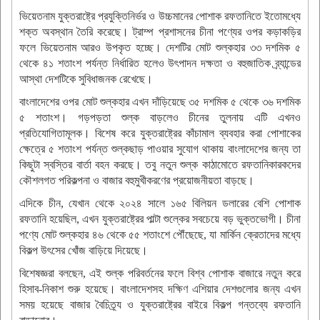
ভিয়েতনাম যুক্তরাষ্ট্রে প্রযুক্তিনির্ভর ও উচ্চমানের পোশাক রফতানিতে ইতোমধ্যে
শক্ত অবস্থান তৈরি করেছে। ট্রাম্প প্রশাসনের চীনা পণ্যের ওপর কড়াকড়ির
ফলে ভিয়েতনাম আরও উপকৃত হচ্ছে। দেশটির মোট শুল্কহার ৩৩ দশমিক ৫
থেকে ৪১ শতাংশ পর্যন্ত নির্ধারিত হলেও উৎপাদন দক্ষতা ও বহুজাতিক ব্র্যান্ডের
আস্থা দেশটিকে সুবিধাজনক রেখেছে।
বাংলাদেশের ওপর মোট শুল্কহার এখন দাঁড়িয়েছে ৩৫ দশমিক ৫ থেকে ৩৬ দশমিক
৫ শতাংশ। গড়পড়তা শুল্ক বাড়লেও চীনের তুলনায় এটি এখনও
প্রতিযোগিতামূলক। বিশেষ করে যুক্তরাষ্ট্রের কাঁচামাল ব্যবহার করা পোশাকের
ক্ষেত্রে ৫ শতাংশ পর্যন্ত শুল্কছাড় পাওয়ার সুযোগ থাকায় বাংলাদেশের জন্য তা
কিছুটা স্বস্তির বার্তা বহন করছে। তবু নতুন শুল্ক কাঠামোতে রফতানিকারকদের
কৌশলগত পরিকল্পনা ও বাজার বহুমুখীকরণের প্রয়োজনীয়তা বাড়ছে।
এদিকে চীন, যেখান থেকে ২০২৪ সালে ১৬৫ বিলিয়ন ডলারের বেশি পোশাক
রফতানি হয়েছিল, এখন যুক্তরাষ্ট্রের পাল্টা শুল্কের সবচেয়ে বড় ভুক্তভোগী। চীনা
পণ্যে মোট শুল্কহার ৪৬ থেকে ৫৫ শতাংশে পৌঁছেছে, যা মার্কিন ক্রেতাদের মধ্যে
বিকল্প উৎসের খোঁজ বাড়িয়ে দিয়েছে।
বিশেষজ্ঞরা বলছেন, এই শুল্ক পরিবর্তনের ফলে বিশ্ব পোশাক বাজারে নতুন করে
হিসাব-নিকাশ শুরু হয়েছে। বাংলাদেশসহ দক্ষিণ এশিয়ার দেশগুলোর জন্য এখন
সময় হয়েছে বাজার বৈচিত্র্য ও যুক্তরাষ্ট্রের বাইরে বিকল্প গন্তব্যে রফতানি