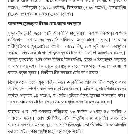
পোশাক খাতে রফতানি নির্ভরতায় বাংলাদেশের পরে রয়েছে কম্বোডিয়া (৩৬.৭০
শতাংশ), পাকিস্তান (২৬.৮০ শতাংশ), ভিয়েতনাম (৭.৬০ শতাংশ), ইন্দোনেশিয়া
(২.৩০ শতাংশ) এবং ভারত (২.২০ শতাংশ)।
বাংলাদেশ তুলনামূলক চীনের চেয়ে ভালো অবস্থানে
যুক্তরাষ্ট্র চলতি বছরের ‘পাল্টা শুল্কনীতি’ চালু করায় দক্ষিণ ও দক্ষিণ-পূর্ব এশিয়ার
বেশিরভাগ দেশ তাদের রফতানি বাণিজ্যে শুল্ক চাপে পড়েছে। তবে এ
পরিস্থিতিতেও যুক্তরাষ্ট্রের পোশাক বাজারে কিছু দেশ সুবিধাজনক অবস্থানে
রয়েছে। এর মধ্যে বাংলাদেশ তুলনামূলক চীনের চেয়ে ভালো অবস্থানে রয়েছে।
অবশ্য যুক্তরাষ্ট্র ‘পাল্টা শুল্ক নীতিতে ইন্দোনেশিয়া, ভারত ও ভিয়েতনাম শুল্কহার
ও বাজার প্রবেশের দিক থেকে তুলনামূলক ভালো অবস্থানে থাকলেও বাংলাদেশ
রয়েছে মধ্যম স্তরে। বিপরীতে চীন সবচেয়ে বেশি চাপে রয়েছে।
বিশ্লেষকদের মতে, যুক্তরাষ্ট্রের নতুন শুল্কনীতির আওতায় চীনা পণ্যের ওপর
সর্বোচ্চ ৫৫ শতাংশ পর্যন্ত শুল্ক কার্যকর হয়েছে। এদিকে ইন্দোনেশিয়ার ক্ষেত্রে
সর্বোচ্চ শুল্কহার ৩৪ শতাংশ, যা এশীয় প্রতিযোগীদের তুলনায় অনেকটাই কম।
ফলে দেশটি এখন মার্কিন বাজারে সবচেয়ে সুবিধাজনক অবস্থানে রয়েছে।
ভারতের ওপর মোট শুল্কহার দাঁড়িয়েছে ৩৩ দশমিক ৫ থেকে ৪০ দশমিক ৫
শতাংশের মধ্যে। হোম টেক্সটাইল, কটন গার্মেন্টস এবং হস্তশিল্প রফতানিতে
ভারতের অবস্থান এখনও দৃঢ়। অনেক মার্কিন ব্র্যান্ড সরাসরি ভারত থেকে আমদানি
করায় দেশটির বাজার অংশীদারত্ব বড় ধাক্কা খায়নি।