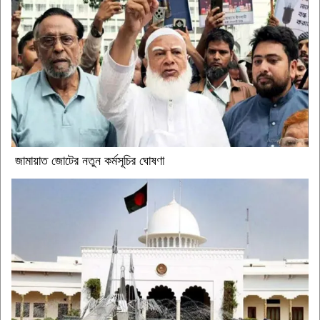
জামায়াত জোটের নতুন কর্মসূচির ঘোষণা