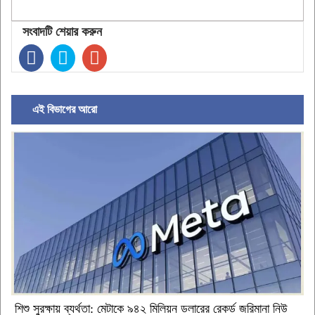
সংবাদটি শেয়ার করুন
এই বিভাগের আরো
শিশু সুরক্ষায় ব্যর্থতা: মেটাকে ৯৪২ মিলিয়ন ডলারের রেকর্ড জরিমানা নিউ