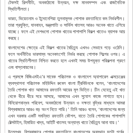
টেকসই শিল্পনীতি, অবকাঠামো উন্নয়ন, দক্ষ মানবসম্পদ এবং রাজনৈতিক
স্থিতিশীলতা।
ভারত, ভিয়েতনাম ও ইন্দোনেশিয়া তুলনামূলক পোশাক রফতানিতে কম নির্ভরশীল।
তারা প্রযুক্তি, যানবাহন, যন্ত্রপাতি ও সার্ভিস খাতসহ আরও অনেক খাতে এগিয়ে
যাচ্ছে। ফলে এই দেশগুলো পোশাক খাতের পাশাপাশি বিকল্প খাতেও ব্যাপক আয়
করছে।
বাংলাদেশের ক্ষেত্রে এই বিকল্প খাতের বৈচিত্র্য এখনও সেভাবে গড়ে ওঠেনি।
ফলে অর্থনীতির ভারসাম্য অনেকাংশেই নির্ভর করছে পোশাক শিল্পের ওপর। এ
খাতের স্থিতিশীলতা নিশ্চিত করতে হলে এখনই সময় উপযুক্ত পরিকল্পনা গ্রহণ
এবং বাস্তবায়নের।
এ প্রসঙ্গে বিজিএমইএ’র সাবেক পরিচালক ও বাংলাদেশ অ্যাপারেল এক্সচেঞ্জের
ব্যবস্থাপনা পরিচালক মহিউদ্দিন রুবেল বাংলা ট্রিবিউনকে বলেন, ‘বাংলাদেশের
তৈরি পোশাক খাত আমাদের রফতানি আয়ের মূল ভিত্তি। চীন যেহেতু এই খাত
থেকে ধীরে ধীরে সরে আসছে, আমাদের এখন সুযোগ কাজে লাগাতে হবে।
বিনিয়োগবান্ধব পরিবেশ, অবকাঠামো উন্নয়ন ও দক্ষতা বৃদ্ধির মাধ্যমে আমরা
বিশ্ববাজারে আরও বড় অংশ নিতে পারি।’ তিনি আরও বলেন, ‘বাংলাদেশের জন্য
এখন দরকার একটি সমন্বিত রফতানি কৌশল, যাতে তৈরি পোশাকের পাশাপাশি
টেক্সটাইল, হিমায়িত খাদ্য, আইটি খাতসহ অন্যান্য খাতে বৈচিত্র্য আনা যায়।’
উল্লেখ্য, বিশ্ববাজারে পোশাক রফতানিতে বাংলাদেশের অবস্থান যতটা গর্বের,