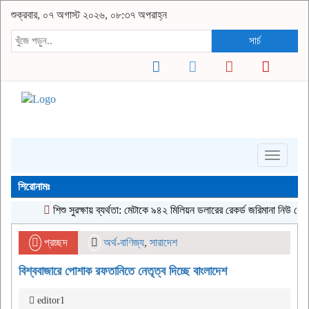
শুক্রবার, ০৭ অগাস্ট ২০২৬, ০৮:৩৭ অপরাহ্ন
সার্চ
Toggle
navigati
শিরোনামঃ
শিশু সুরক্ষায় ব্যর্থতা: মেটাকে ৯৪২ মিলিয়ন ডলারের রেকর্ড জরিমানা নিউ মেক্সিকোর
প্রচ্ছদ
অর্থ-বাণিজ্য
,
সারাদেশ
বিশ্ববাজারে পোশাক রফতানিতে নেতৃত্ব দিচ্ছে বাংলাদেশ
editor1