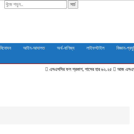
সার্চ
বিনোদন
আইন-আদালত
অর্থ-বাণিজ্য
লাইফস্টাইল
বিজ্ঞান-প্রযু
এসএসসির ফল প্রকাশ, পাসের হার ৬২.২৫
আজ এসএসসি ও সমমানের ফল 