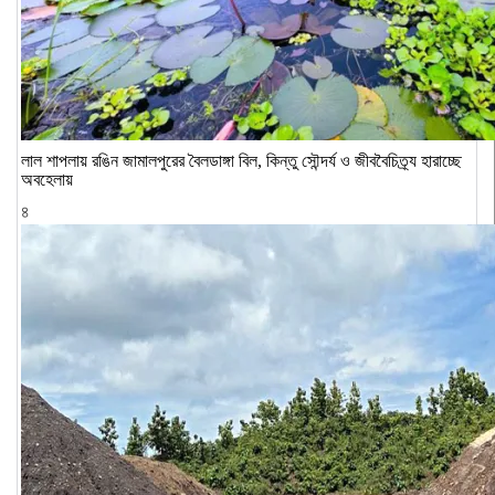
লাল শাপলায় রঙিন জামালপুরের বৈলডাঙ্গা বিল, কিন্তু সৌন্দর্য ও জীববৈচিত্র্য হারাচ্ছে
অবহেলায়
৪