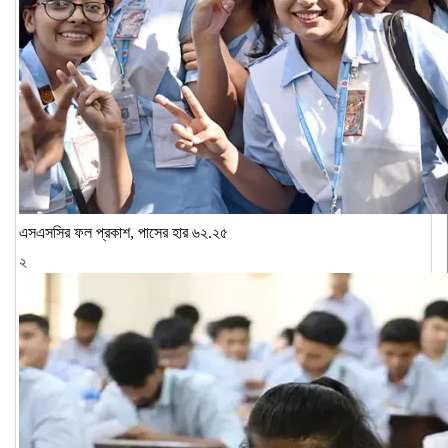
এসএসসির ফল প্রকাশ, পাসের হার ৬২.২৫
২