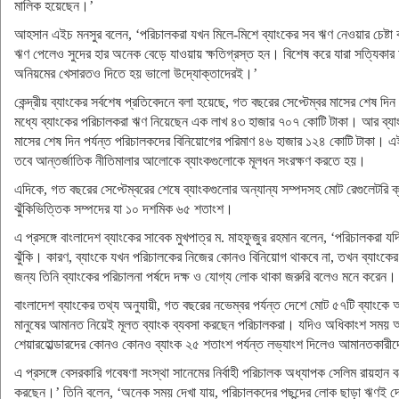
মালিক হয়েছেন।’
আহসান এইচ মনসুর বলেন, ‘পরিচালকরা যখন মিলে-মিশে ব্যাংকের সব ঋণ নেওয়ার চেষ্টা ক
ঋণ পেলেও সুদের হার অনেক বেড়ে যাওয়ায় ক্ষতিগ্রস্ত হন। বিশেষ করে যারা সত্যিকার
অনিয়মের খেসারতও দিতে হয় ভালো উদ্যোক্তাদেরই।’
কেন্দ্রীয় ব্যাংকের সর্বশেষ প্রতিবেদনে বলা হয়েছে, গত বছরের সেপ্টেম্বর মাসের শেষ 
মধ্যে ব্যাংকের পরিচালকরা ঋণ নিয়েছেন এক লাখ ৪৩ হাজার ৭০৭ কোটি টাকা। আর ব্যাংকট
মাসের শেষ দিন পর্যন্ত পরিচালকদের বিনিয়োগের পরিমাণ ৪৬ হাজার ১২৪ কোটি টাকা। এই
তবে আন্তর্জাতিক নীতিমালার আলোকে ব্যাংকগুলোকে মূলধন সংরক্ষণ করতে হয়।
এদিকে, গত বছরের সেপ্টেম্বরের শেষে ব্যাংকগুলোর অন্যান্য সম্পদসহ মোট রেগুলেটরি ক
ঝুঁকিভিত্তিক সম্পদের যা ১০ দশমিক ৬৫ শতাংশ।
এ প্রসঙ্গে বাংলাদেশ ব্যাংকের সাবেক মুখপাত্র ম. মাহফুজুর রহমান বলেন, ‘পরিচালকরা যদ
ঝুঁকি। কারণ, ব্যাংকে যখন পরিচালকের নিজের কোনও বিনিয়োগ থাকবে না, তখন ব্যাং
জন্য তিনি ব্যাংকের পরিচালনা পর্ষদে দক্ষ ও যোগ্য লোক থাকা জরুরি বলেও মনে করেন।
বাংলাদেশ ব্যাংকের তথ্য অনুযায়ী, গত বছরের নভেম্বর পর্যন্ত দেশে মোট ৫৭টি ব্যাংকে
মানুষের আমানত নিয়েই মূলত ব্যাংক ব্যবসা করছেন পরিচালকরা। যদিও অধিকাংশ সময় আমান
শেয়ারহোল্ডারদের কোনও কোনও ব্যাংক ২৫ শতাংশ পর্যন্ত লভ্যাংশ দিলেও আমানতকারী
এ প্রসঙ্গে বেসরকারি গবেষণা সংস্থা সানেমের নির্বাহী পরিচালক অধ্যাপক সেলিম রায়হান ব
করছেন।’ তিনি বলেন, ‘অনেক সময় দেখা যায়, পরিচালকদের পছন্দের লোক ছাড়া ঋণই দেওয়া হ