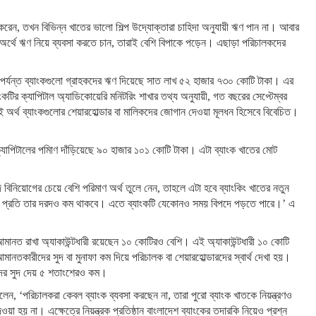
রেন, তখন বিভিন্ন খাতের ভালো শিল্প উদ্যোক্তারা চাহিদা অনুযায়ী ঋণ পান না। আবার
 অর্থে ঋণ নিয়ে ব্যবসা করতে চান, তারাই বেশি বিপাকে পড়েন। এছাড়া পরিচালকদের
দিন পর্যন্ত ব্যাংকগুলো গ্রাহকদের ঋণ দিয়েছে সাত লাখ ৫২ হাজার ৭৩০ কোটি টাকা। এর
ির ক্যাপিটাল অ্যাডিকোয়েরি মনিটরিং শাখার তথ্য অনুযায়ী, গত বছরের সেপ্টেম্বর
 অর্থ ব্যাংকগুলোর শেয়ারহোল্ডার বা মালিকদের জোগান দেওয়া মূলধন হিসেবে বিবেচিত।
্যাপিটালের পমিাণ দাঁড়িয়েছে ৯০ হাজার ১০১ কোটি টাকা। এটা ব্যাংক খাতের মোট
ি বিনিয়োগের চেয়ে বেশি পরিমাণ অর্থ তুলে নেন, তাহলে এটা হবে ব্যাংকিং খাতের নতুন
কের প্রতি তার দরদও কম থাকবে। এতে ব্যাংকটি যেকোনও সময় বিপদে পড়তে পারে।’ এ
 আমানত রাখা অ্যাকাউন্টধারী রয়েছেন ১০ কোটিরও বেশি। এই অ্যাকাউন্টধারী ১০ কোটি
তকারীদের সুদ বা মুনাফা কম দিয়ে পরিচালক বা শেয়ারহোল্ডারদের স্বার্থ দেখা হয়।
দের সুদ দেয় ৫ শতাংশেরও কম।
লেন, ‘পরিচালকরা কেবল ব্যাংক ব্যবসা করছেন না, তারা পুরো ব্যাংক খাতকে নিয়ন্ত্রণও
য় না। এক্ষেত্রে নিয়ন্ত্রক প্রতিষ্ঠান বাংলাদেশ ব্যাংকের তদারকি নিয়েও প্রশ্ন