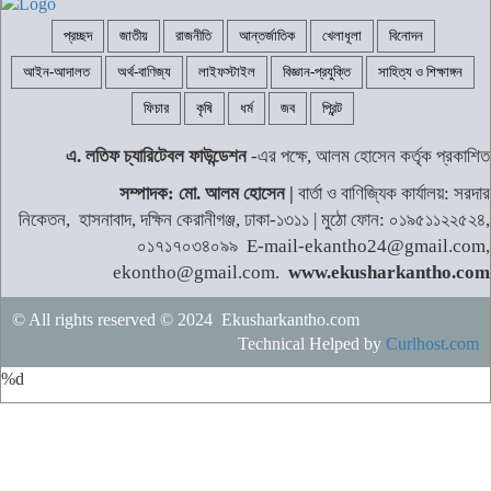
প্রচ্ছদ
জাতীয়
রাজনীতি
আন্তর্জাতিক
খেলাধূলা
বিনোদন
আইন-আদালত
অর্থ-বাণিজ্য
লাইফস্টাইল
বিজ্ঞান-প্রযুক্তি
সাহিত্য ও শিক্ষাঙ্গন
ফিচার
কৃষি
ধর্ম
জব
প্রিন্ট
এ. লতিফ চ্যারিটেবল ফাউন্ডেশন
-এর পক্ষে, আলম হোসেন কর্তৃক প্রকাশিত
সম্পাদক: মো. আলম হোসেন |
বার্তা ও বাণিজ্যিক কার্যালয়: সরদার
নিকেতন, হাসনাবাদ, দক্ষিন কেরানীগঞ্জ, ঢাকা-১৩১১ | মুঠো ফোন: ০১৯৫১১২২৫২৪,
০১৭১৭০৩৪০৯৯ E-mail-ekantho24@gmail.com,
ekontho@gmail.com.
www.ekusharkantho.com
© All rights reserved © 2024 Ekusharkantho.com
Technical Helped by
Curlhost.com
%d