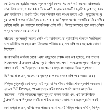
হোটেলের রেস্তোরাঁয় কর্মরত প্রধান বাবুর্চি কেসর সিং নেগি এই ভয়াবহ অভিজ্ঞতার
বর্ণনা দিয়ে বলেন, সকাল ৮টার দিকে আমি রান্নাঘরের একটি বৈদ্যুতিক চুলা চালু করার
চেষ্টা করছিলাম। তখনই হঠাৎ করে দাউদাউ করে আগুন জ্বলে ওঠে। মুহূর্তের মধ্যে
বুঝতে পারি আগুন অনিয়ন্ত্রিত হয়ে গেছে। আমি দ্রুত আমার সহকারীকে নিয়ে বাইরে
বেরিয়ে আসি এবং সবাইকে সতর্ক করার চেষ্টা করি। কিন্তু ততক্ষণে পুরো ভবন ধোঁয়ায়
অন্ধ ও আগুনে ছেয়ে গেছে।
ভারতের প্রধানমন্ত্রী নরেন্দ্র মোদি এই অগ্নিকাণ্ডে প্রাণহানির ঘটনাকে ‘মর্মান্তিক’
বলে অভিহিত করেছেন এবং নিহতদের পরিবারকে ২ লাখ রুপি করে সহায়তার ঘোষণা
দিয়েছেন।
প্রধানমন্ত্রীর কার্যালয় থেকে ‘এক্স’ হ্যান্ডেলে পোস্ট করে বলা হয়েছে, যারা তাদের
প্রিয়জনকে হারিয়েছেন তাদের প্রতি আমার সমবেদনা। আহতদের দ্রুত আরোগ্য
কামনা করছি। ক্ষতিগ্রস্তদের সব ধরনের সম্ভাব্য সহায়তা দিচ্ছে প্রশাসন।
তিনি আরো জানান, আহতদের প্রত্যেককে ৫০ হাজার রুপি করে দেওয়া হবে।
দিল্লির মুখ্যমন্ত্রী রেখা গুপ্তা এই প্রাণহানির ঘটনায় গভীর শোক প্রকাশ করেছেন।
এক্স-এ তিনি লিখেছেন, শোকসন্তপ্ত পরিবারগুলোর প্রতি আমার আন্তরিক
সমবেদনা। আমি আহতদের দ্রুত সুস্থতা কামনা করছি এবং এই হৃদয়বিদারক
ট্র্যাজেডিতে ক্ষতিগ্রস্ত সবাইকে শক্তি ও সাহস জোগানোর জন্য প্রার্থনা করছি।
রেখা গুপ্তা জানান, ঘটনার খবর পাওয়ার সাথে সাথেই দিল্লি ফায়ার সার্ভিস, দিল্লি