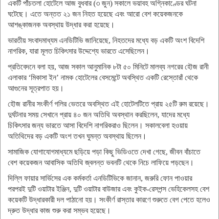
একটি পাঁচতলা হোটেলে আজ বুধবার (৩ জুন) সকালে ভয়াবহ অগ্নিকাণ্ডের ঘটনা
ঘটেছে। এতে অন্তত ২১ জন নিহত হয়েছে এবং আরো বেশ কয়েকজনকে
আশঙ্কাজনক অবস্থায় উদ্ধার করা হয়েছে।
ভারতীয় সংবাদমাধ্যম এনডিটিভি জানিয়েছে, নিহতদের মধ্যে বড় একটি অংশ বিদেশি
নাগরিক, যারা মূলত চিকিৎসার উদ্দেশ্যে ভারতে এসেছিলেন।
প্রতিবেদনে বলা হয়, আজ সকাল আনুমানিক ৮টা ৫০ মিনিটে মালব্য নগরের হৌজ রানী
এলাকার ‘মিকাসা ইন’ নামক হোটেলের বেসমেন্টে অবস্থিত একটি রেস্তোরাঁ থেকে
আগুনের সূত্রপাত হয়।
হৌজ রানীর সংকীর্ণ গলির ভেতরে অবস্থিত এই হোটেলটিতে প্রায় ২৫টি রুম রয়েছে।
দুর্ঘটনার সময় সেখানে প্রায় ৪০ জন অতিথি অবস্থান করছিলেন, যাদের মধ্যে
চিকিৎসার জন্য ভারতে আসা বিদেশি নাগরিকরাও ছিলেন। সকালবেলা হওয়ায়
অতিথিদের বড় একটি অংশ তখন ঘুমন্ত অবস্থায় ছিলেন।
সামাজিক যোগাযোগমাধ্যমে ছড়িয়ে পড়া কিছু ভিডিওতে দেখা গেছে, জীবন বাঁচাতে
বেশ কয়েকজন আবাসিক অতিথি জ্বলন্ত ভবনটি থেকে নিচে লাফিয়ে পড়ছেন।
দিল্লি ফায়ার সার্ভিসের এক কর্মকর্তা এনডিটিভিকে জানান, জরুরি ফোন পাওয়ার
পরপরই দুটি ওয়াটার ইঞ্জিন, দুটি ওয়াটার বাউজার এবং কুইক-রেসপন্স ভেহিকেলসহ বেশ
কয়েকটি উদ্ধারকারী দল পাঠানো হয়। সংকীর্ণ রাস্তার কারণে শুরুতে বেগ পেতে হলেও
দ্রুত উদ্ধার কাজ শুরু করা সম্ভব হয়েছে।