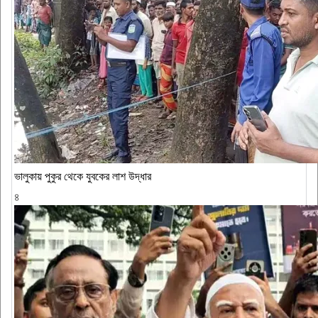
ভালুকায় পুকুর থেকে যুবকের লাশ উদ্ধার
৪