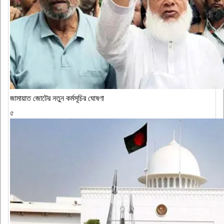
জামায়াত জোটের নতুন কর্মসূচির ঘোষণা
৫