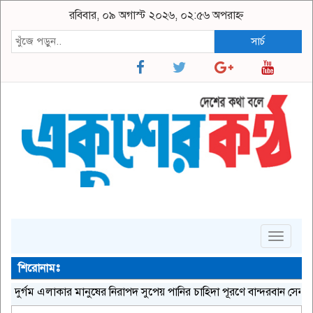
রবিবার, ০৯ অগাস্ট ২০২৬, ০২:৫৬ অপরাহ্ন
সার্চ
Toggle
navigat
শিরোনামঃ
র্গম এলাকার মানুষের নিরাপদ সুপেয় পানির চাহিদা পূরণে বান্দরবান সেনা জোন