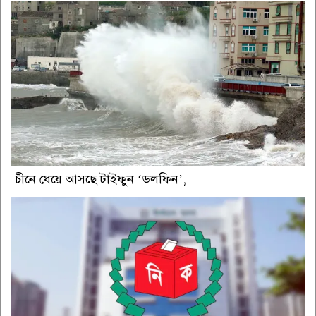
চীনে ধেয়ে আসছে টাইফুন ‘ডলফিন’,