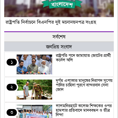
রাষ্ট্রপতি নির্বাচনে বিএনপির দুই মনোনয়নপত্র সংগ্রহ
সর্বশেষ
জনপ্রিয় সংবাদ
রাষ্ট্রপতি পদে জামায়াত জোটের প্রার্থী
কর্নেল অলি
১
দুর্গম এলাকার মানুষের নিরাপদ সুপেয়
পানির চাহিদা পূরণে বান্দরবান সেনা
২
জোন
‎লালমনিরহাটে কলেজ শিক্ষকের ওপর
হামলার প্রতিবাদে মানববন্ধন ও তীব্র
৩
নিন্দা