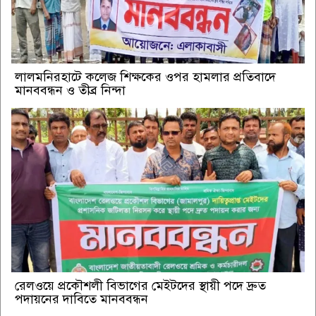
‎লালমনিরহাটে কলেজ শিক্ষকের ওপর হামলার প্রতিবাদে
মানববন্ধন ও তীব্র নিন্দা
রেলওয়ে প্রকৌশলী বিভাগের মেইটদের স্থায়ী পদে দ্রুত
পদায়নের দাবিতে মানববন্ধন