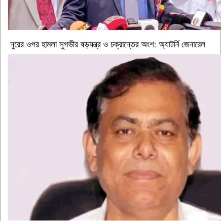
নুরের ওপর হামলা সুগভীর ষড়যন্ত্র ও চক্রান্তের অংশ: অ্যাটর্নি জেনারেল