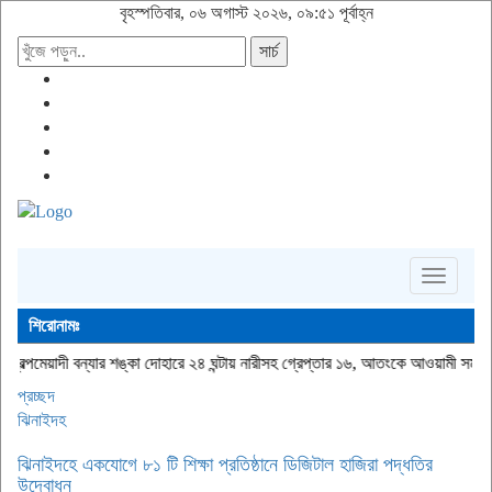
বৃহস্পতিবার, ০৬ অগাস্ট ২০২৬, ০৯:৫১ পূর্বাহ্ন
সার্চ
Toggle
navigati
শিরোনামঃ
্যার শঙ্কা
দোহারে ২৪ ঘন্টায় নারীসহ গ্রেপ্তার ১৬, আতংকে আওয়ামী সমর্থকরা
ইসলামপুরে ১০
প্রচ্ছদ
ঝিনাইদহ
ঝিনাইদহে একযোগে ৮১ টি শিক্ষা প্রতিষ্ঠানে ডিজিটাল হাজিরা পদ্ধতির
উদ্বোধন