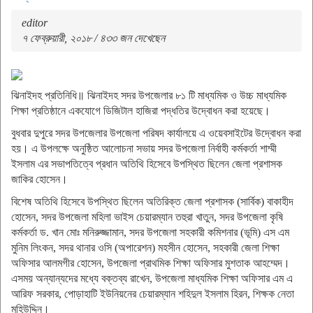
editor
৭ ফেব্রুয়ারী, ২০১৮ / ৪৩৩ জন দেখেছেন
ঝিনাইদহ প্রতিনিধি॥ ঝিনাইদহ সদর উপজেলার ৮১ টি মাধ্যমিক ও উচ্চ মাধ্যমিক
শিক্ষা প্রতিষ্ঠানে একযোগে ডিজিটাল হাজিরা পদ্ধতির উদ্বোধন করা হয়েছে।
বুধবার দুপুরে সদর উপজেলার উপজেলা পরিষদ কার্যালয়ে এ ওয়েবসাইটের উদ্বোধন করা
হয়। এ উপলক্ষে অনুষ্ঠিত আলোচনা সভায় সদর উপজেলা নির্বাহী কর্মকর্তা শাম্মী
ইসলাম এর সভাপতিত্বে প্রধান অতিথি হিসেবে উপস্থিত ছিলেন জেলা প্রশাসক
জাকির হোসেন।
বিশেষ অতিথি হিসেবে উপস্থিত ছিলেন অতিরিক্ত জেলা প্রশাসক (সার্বিক) বাকাহীদ
হোসেন, সদর উপজেলা মহিলা ভাইস চেয়ারম্যান তহুরা খাতুন, সদর উপজেলা কৃষি
কর্মকর্তা ড. খান মোঃ মনিরুজ্জামান, সদর উপজেলা সহকারী কমিশনার (ভূমি) এস এম
মুনিম লিংকন, সদর থানার ওসি (অপারেশন) মহসীন হোসেন, সহকারী জেলা শিক্ষা
অফিসার আলমগীর হোসেন, উপজেলা প্রাথমিক শিক্ষা অফিসার মুশতাক আহম্মেদ।
এসময় অন্যান্যদের মধ্যে বক্তব্য রাখেন, উপজেলা মাধ্যমিক শিক্ষা অফিসার এম এ
আরিফ সরকার, পোড়াহাটি ইউনিয়নের চেয়ারম্যান শহিদুল ইসলাম হিরন, শিক্ষক নেতা
মহিউদ্দিন।