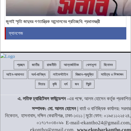
জুলাই স্মৃতি জাদুঘর গণতান্ত্রিক আন্দোলনের প্রতিচ্ছবি: প্রধানমন্ত্রী
ফ্যানপেজ
প্রচ্ছদ
জাতীয়
রাজনীতি
আন্তর্জাতিক
খেলাধূলা
বিনোদন
আইন-আদালত
অর্থ-বাণিজ্য
লাইফস্টাইল
বিজ্ঞান-প্রযুক্তি
সাহিত্য ও শিক্ষাঙ্গন
ফিচার
কৃষি
ধর্ম
জব
প্রিন্ট
এ. লতিফ চ্যারিটেবল ফাউন্ডেশন
-এর পক্ষে, আলম হোসেন কর্তৃক প্রকাশিত
সম্পাদক: মো. আলম হোসেন |
বার্তা ও বাণিজ্যিক কার্যালয়: সরদার
নিকেতন, হাসনাবাদ, দক্ষিন কেরানীগঞ্জ, ঢাকা-১৩১১ | মুঠো ফোন: ০১৯৫১১২২৫২৪,
০১৭১৭০৩৪০৯৯ E-mail-ekantho24@gmail.com,
ekontho@gmail.com.
www.ekusharkantho.com