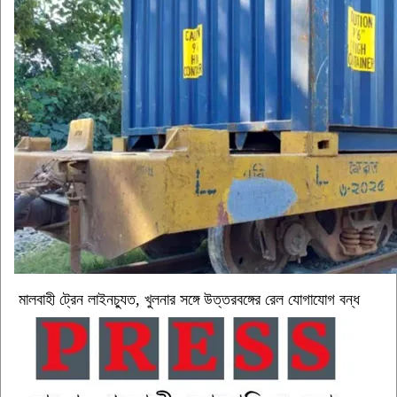
মালবাহী ট্রেন লাইনচ্যুত, খুলনার সঙ্গে উত্তরবঙ্গের রেল যোগাযোগ বন্ধ