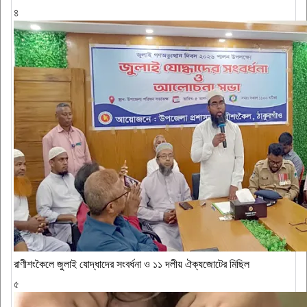
৪
রাণীশংকৈলে জুলাই যোদ্ধাদের সংবর্ধনা ও ১১ দলীয় ঐক্যজোটের মিছিল
৫