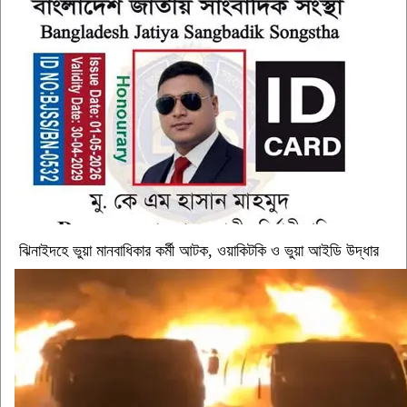
ঝিনাইদহে ভুয়া মানবাধিকার কর্মী আটক, ওয়াকিটকি ও ভুয়া আইডি উদ্ধার