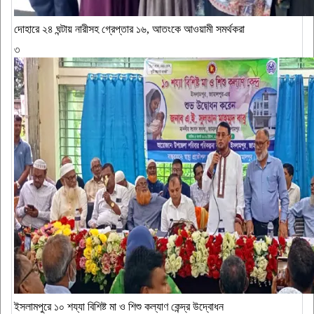
দোহারে ২৪ ঘন্টায় নারীসহ গ্রেপ্তার ১৬, আতংকে আওয়ামী সমর্থকরা
৩
ইসলামপুরে ১০ শয্যা বিশিষ্ট মা ও শিশু কল্যাণ কেন্দ্র উদ্বোধন