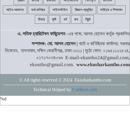
প্রচ্ছদ
জাতীয়
রাজনীতি
আন্তর্জাতিক
খেলাধূলা
বিনোদন
আইন-আদালত
অর্থ-বাণিজ্য
লাইফস্টাইল
বিজ্ঞান-প্রযুক্তি
সাহিত্য ও শিক্ষাঙ্গন
ফিচার
কৃষি
ধর্ম
জব
প্রিন্ট
এ. লতিফ চ্যারিটেবল ফাউন্ডেশন
-এর পক্ষে, আলম হোসেন কর্তৃক প্রকাশিত
সম্পাদক: মো. আলম হোসেন |
বার্তা ও বাণিজ্যিক কার্যালয়: সরদার
নিকেতন, হাসনাবাদ, দক্ষিন কেরানীগঞ্জ, ঢাকা-১৩১১ | মুঠো ফোন: ০১৯৫১১২২৫২৪,
০১৭১৭০৩৪০৯৯ E-mail-ekantho24@gmail.com,
ekontho@gmail.com.
www.ekusharkantho.com
© All rights reserved © 2024 Ekusharkantho.com
Technical Helped by
Curlhost.com
%d