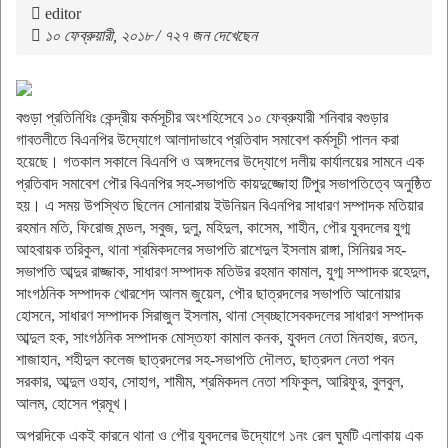
editor
১০ ফেব্রুয়ারী, ২০১৮ / ৭২৭ জন দেখেছেন
বগুড়া প্রতিনিধিঃ কেন্দ্রীয় কর্মসূচীর অংশহিসেবে ১০ ফেব্রুযারী শনিবার বগুড়ার
গাবতলীতে বিএনপির উদ্যোগে আলাদাভাবে প্রতিবাদ সমাবেশ কর্মসূচী পালন করা
হয়েছে। গতকাল সকালে বিএনপি ও অঙ্গদলের উদ্যোগে দলীয় কার্যালয়ের সামনে এক
প্রতিবাদ সমাবেশ পৌর বিএনপির সহ-সভাপতি কায়দুজ্জোহা টিপুর সভাপতিত্বে অনুষ্ঠিত
হয়। এ সময় উপস্থিত ছিলেন সোনারায় ইউনিয়ন বিএনপির সাধারণ সম্পাদক মতিয়ার
রহমান মতি, ফিরোজ মন্ডল, সবুজ, দুলু, মহিদুল, কাসেম, শাহীন, পৌর যুবদলের যুগ্ম
আহবায়ক তরিকুল, থানা শ্রমিকদলের সভাপতি রাশেদুল ইসলাম রাঙ্গা, সিনিয়র সহ-
সভাপতি আব্দুর রাজ্জাক, সাধারণ সম্পাদক মতিউর রহমান কামাল, যুগ্ম সম্পাদক রহেদুল,
সাংগঠনিক সম্পাদক খোরশেদ আলম জুয়েল, পৌর ছাত্রদলের সভাপতি আনোয়ার
হোসনে, সাধারণ সম্পাদক সিরাজুল ইসলাম, থানা স্বেচ্ছাসেবকদলের সাধারণ সম্পাদক
আব্দুল হক, সাংগঠনিক সম্পাদক মোস্তফা কামাল কনক, যুবদল নেতা মিনহাজ, রতন,
শাজাহান, শহীদুল কলেজ ছাত্রদলের সহ-সভাপতি দৌলত, ছাত্রদল নেতা পবন
সরকার, আব্দুল ওহাব, সোহাগ, শামীম, শ্রমিকদল নেতা শফিকুল, আরিফুর, বুলবুল,
আলম, হোসেন প্রমূখ।
অপরদিকে একই কারনে থানা ও পৌর যুবদলের উদ্যোগে ১নং রেল ঘুমটি এলাকায় এক