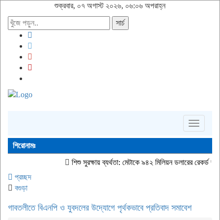
শুক্রবার, ০৭ অগাস্ট ২০২৬, ০৬:০৬ অপরাহ্ন
সার্চ
Toggle
navigati
শিরোনামঃ
শিশু সুরক্ষায় ব্যর্থতা: মেটাকে ৯৪২ মিলিয়ন ডলারের রেকর্ড জরিমানা নিউ মেক্স
প্রচ্ছদ
বগুড়া
গাবতলীতে বিএনপি ও যুবদলের উদ্যোগে পৃর্থকভাবে প্রতিবাদ সমাবেশ