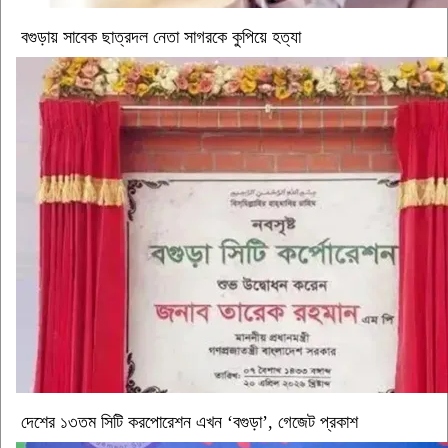
বগুড়ায় সাবেক ছাত্রদল নেতা সাগরকে কুপিয়ে হত্যা
দেশের ১৩তম সিটি করপোরেশন এখন ‘বগুড়া’, গেজেট প্রকাশ