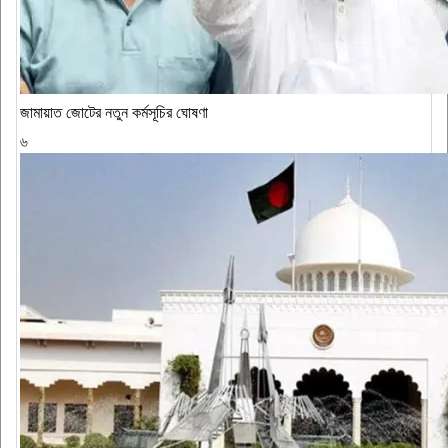
জামায়াত জোটের নতুন কর্মসূচির ঘোষণা
৬