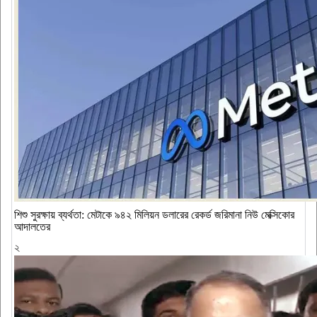
শিশু সুরক্ষায় ব্যর্থতা: মেটাকে ৯৪২ মিলিয়ন ডলারের রেকর্ড জরিমানা নিউ মেক্সিকোর
আদালতের
২