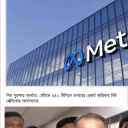
শিশু সুরক্ষায় ব্যর্থতা: মেটাকে ৯৪২ মিলিয়ন ডলারের রেকর্ড জরিমানা নিউ
মেক্সিকোর আদালতের