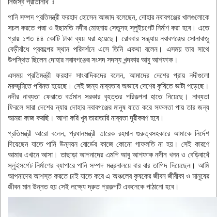
নিজস্ব প্রতিনিধি ঃ
পানি সম্পদ প্রতিমন্ত্রী ফরহাদ হোসেন আজাদ বলেছেন, দোহার নবাবগঞ্জের খালগুলোকে
সচল করতে পদ্মা ও ইছামতি নদীর মোহনায় সেতুসহ স্লুইচগেট নির্মাণ করা হবে। এতে
প্রায় ১শত ৪৪ কোটি টাকা ব্যয় ধরা হয়েছে। রোববার সন্ধ্যায় নবাবগঞ্জের সোনাবাজু
বেড়ীবাঁধে প্রকল্পের স্থান পরিদর্শনে এসে তিনি একথা বলেন। এসময় তার সাথে
উপস্থিত ছিলেন দোহার নবাবগঞ্জের সংসদ সদস্য খন্দকার আবু আশফাক।
এসময় প্রতিমন্ত্রী ফরহাদ সাংবাদিকদের বলেন, আমাদের দেশের প্রায় নদীগুলো
মরুভূমিতে পরিনত হয়েছে। সেই জন্য নাব্যতার অভাবে দেশের কৃষিতে ভাটা পড়েছে।
নদীর নাব্যতা ফেরাতে বর্তমান সরকার বৃহত্তর পরিকল্পনা হাতে নিয়েছে। নাব্যতা
ফিরলে সারা দেশের ন্যায় দোহার নবাবগঞ্জের মানুষ যাতে করে সফলতা পায় তার জন্য
আমরা কাজ করছি। আশা করি খুব তারাতারি নাব্যতা দূরীকরণ হবে।
প্রতিমন্ত্রী আরো বলেন, প্রধানমন্ত্রী তারেক রহমান গুরুত্বসহকারে আমাকে নির্দেশ
দিয়েছেন যাতে পানি উন্নয়ন বোর্ডের কাজে কোনো গাফলতি না হয়। সেই কারণে
আমার এখানে আসা। তাছাড়া আপনাদের এমপি আবু আশফাক নদীন খনন ও বেড়িবাধেঁ
স্লুইসগেট নির্মাণের ব্যাপারে পানি সম্পদ মন্ত্রনালয়ে বার বার তাগিদ দিয়েছেন। আমি
আপনাদের আশস্ত করতে চাই যাতে করে এ অঞ্চলের কৃষকের জীবন জীবীকা ও মানুষের
জীবন মান উন্নত হয় সেই লক্ষ্যে দ্রুত প্রকল্পটি একনেকে পাঠানো হবে।