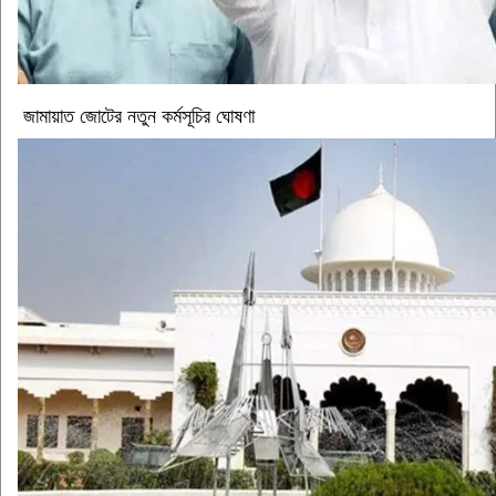
জামায়াত জোটের নতুন কর্মসূচির ঘোষণা