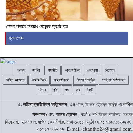
দেশের বাজারে আবারও বেড়েছে স্বর্ণের দাম
ফ্যানপেজ
প্রচ্ছদ
জাতীয়
রাজনীতি
আন্তর্জাতিক
খেলাধূলা
বিনোদন
আইন-আদালত
অর্থ-বাণিজ্য
লাইফস্টাইল
বিজ্ঞান-প্রযুক্তি
সাহিত্য ও শিক্ষাঙ্গন
ফিচার
কৃষি
ধর্ম
জব
প্রিন্ট
এ. লতিফ চ্যারিটেবল ফাউন্ডেশন
-এর পক্ষে, আলম হোসেন কর্তৃক প্রকাশিত
সম্পাদক: মো. আলম হোসেন |
বার্তা ও বাণিজ্যিক কার্যালয়: সরদার
নিকেতন, হাসনাবাদ, দক্ষিন কেরানীগঞ্জ, ঢাকা-১৩১১ | মুঠো ফোন: ০১৯৫১১২২৫২৪,
০১৭১৭০৩৪০৯৯ E-mail-ekantho24@gmail.com,