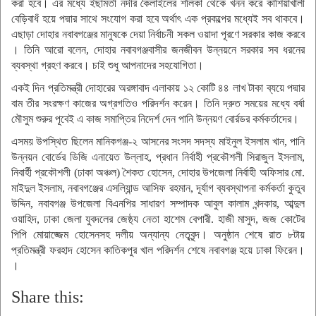
করা হবে। এর মধ্যে ইছামতী নদীর কৈলাইলের শলিকা থেকে খনন করে কাশিয়াখালী
বেড়িবাধঁ হয়ে পদ্মার সাথে সংযোগ করা হবে অর্থাৎ এক প্রকল্পের মধ্যেই সব থাকবে।
এছাড়া দোহার নবাবগঞ্জের মানুষকে দেয়া নির্বাচনী সকল ওয়াদা পূরণে সরকার কাজ করবে
। তিনি আরো বলেন, দোহার নবাবগঞ্জবাসীর জনজীবন উন্নয়নে সরকার সব ধরনের
ব্যবস্থা গ্রহণ করবে। চাই শুধু আপনাদের সহযোগিতা।
একই দিন প্রতিমন্ত্রী দোহারের অরঙ্গাবাদ এলাকায় ১২ কোটি ৪৪ লাখ টাকা ব্যয়ে পদ্মার
বাম তীর সংরক্ষণ কাজের অগ্রগতিও পরিদর্শন করেন। তিনি দ্রুত সময়ের মধ্যে বর্ষা
মৌসুম শুরুর পূবেই এ কাজ সমাপ্তির নিদের্শ দেন পানি উন্নয়ণ বোর্রডর কর্মকর্তাদের।
এসময় উপস্থিত ছিলেন মানিকগঞ্জ-২ আসনের সংসদ সদস্য মাইনুল ইসলাম খান, পানি
উন্নয়ন বোর্ডের ডিজি এনায়েত উল্লাহ, প্রধান নির্বাহী প্রকৌশলী সিরাজুল ইসলাম,
নিবার্হী প্রকৌশলী (ঢাকা অঞ্চল) শৈকত হোসেন, দোহার উপজেলা নির্বাহী অফিসার মো.
মাইদুল ইসলাম, নবাবগঞ্জের এসল্যিান্ড আসিফ রহমান, দূর্যাগ ব্যবস্থাপনা কর্মকর্তা কুতুব
উদ্দিন, নবাবগঞ্জ উপজেলা বিএনপির সাধারণ সম্পাদক আবুল কালাম খন্দকার, আব্দুল
ওয়াহিদ, ঢাকা জেলা যুবদলের জেষ্ঠ্য নেতা হাশেম বেপারী. হাজী মাসুদ, জজ কোটের
পিপি মোয়াজ্জেম হোসেনসহ দলীয় অন্যান্য নেতৃবৃন্দ। অনুষ্ঠান শেষে রাত ৮টায়
প্রতিমন্ত্রী ফরহাদ হোসেন কাতিকপুর খাল পরিদর্শন শেষে নবাবগঞ্জ হয়ে ঢাকা ফিরেন।
।
Share this: