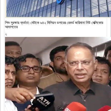
শিশু সুরক্ষায় ব্যর্থতা: মেটাকে ৯৪২ মিলিয়ন ডলারের রেকর্ড জরিমানা নিউ মেক্সিকোর
আদালতের
২