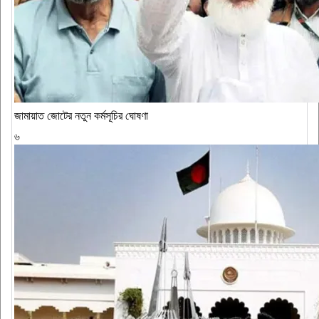
জামায়াত জোটের নতুন কর্মসূচির ঘোষণা
৬