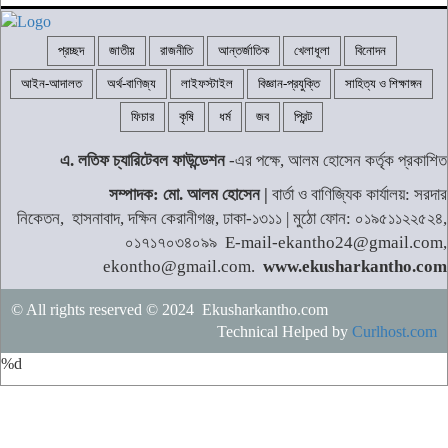
প্রচ্ছদ
জাতীয়
রাজনীতি
আন্তর্জাতিক
খেলাধূলা
বিনোদন
আইন-আদালত
অর্থ-বাণিজ্য
লাইফস্টাইল
বিজ্ঞান-প্রযুক্তি
সাহিত্য ও শিক্ষাঙ্গন
ফিচার
কৃষি
ধর্ম
জব
প্রিন্ট
এ. লতিফ চ্যারিটেবল ফাউন্ডেশন
-এর পক্ষে, আলম হোসেন কর্তৃক প্রকাশিত
সম্পাদক: মো. আলম হোসেন |
বার্তা ও বাণিজ্যিক কার্যালয়: সরদার
নিকেতন, হাসনাবাদ, দক্ষিন কেরানীগঞ্জ, ঢাকা-১৩১১ | মুঠো ফোন: ০১৯৫১১২২৫২৪,
০১৭১৭০৩৪০৯৯ E-mail-ekantho24@gmail.com,
ekontho@gmail.com.
www.ekusharkantho.com
© All rights reserved © 2024 Ekusharkantho.com
Technical Helped by
Curlhost.com
%d