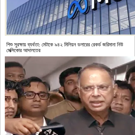
শিশু সুরক্ষায় ব্যর্থতা: মেটাকে ৯৪২ মিলিয়ন ডলারের রেকর্ড জরিমানা নিউ
মেক্সিকোর আদালতের