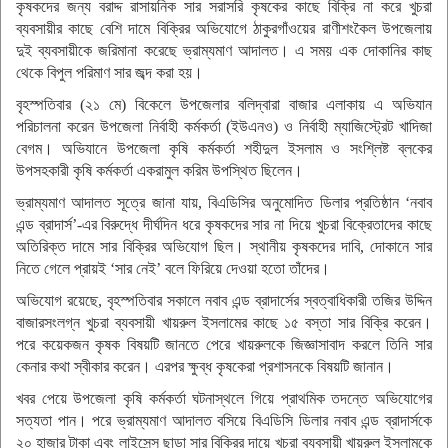
কৃষকদের জন্য বরাদ্দ রাসায়নিক সার সরাসরি কৃষকের কাছে বিক্রি না করে খুচরা
ব্যবসায়ীর কাছে বেশি দামে বিক্রির অভিযোগে ঠাকুরগাঁওয়ের রাণীশংকৈল উপজেলায়
দুই ব্যবসায়ীকে জরিমানা করেছে ভ্রাম্যমাণ আদালত। এ সময় এক দোকানির কাছ
থেকে বিপুল পরিমাণ সার জব্দ করা হয়।
বৃহস্পতিবার (২১ মে) বিকেলে উপজেলার বলিদ্বারা বাজার এলাকায় এ অভিযান
পরিচালনা করেন উপজেলা নির্বাহী কর্মকর্তা (ইউএনও) ও নির্বাহী ম্যাজিস্ট্রেট খাদিজা
বেগম। অভিযানে উপজেলা কৃষি কর্মকর্তা শহীদুল ইসলাম ও সংশ্লিষ্ট ব্লকের
উপসহকারী কৃষি কর্মকর্তা একরামুল করিম উপস্থিত ছিলেন।
ভ্রাম্যমাণ আদালত সূত্রে জানা যায়, বিএডিসির অনুমোদিত ডিলার প্রতিষ্ঠান ‘নবাব
এন্ড ব্রাদার্স’-এর বিরুদ্ধে দীর্ঘদিন ধরে কৃষকদের সার না দিয়ে খুচরা বিক্রেতাদের কাছে
অতিরিক্ত দামে সার বিক্রির অভিযোগ ছিল। স্থানীয় কৃষকদের দাবি, দোকানে সার
নিতে গেলে প্রায়ই ‘সার নেই’ বলে ফিরিয়ে দেওয়া হতো তাঁদের।
অভিযোগ রয়েছে, বৃহস্পতিবার সকালে নবাব এন্ড ব্রাদার্সের স্বত্বাধিকারী তজির উদ্দিন
বাজারসংলগ্ন খুচরা ব্যবসায়ী খায়রুল ইসলামের কাছে ১৫ বস্তা সার বিক্রি করেন।
পরে কয়েকজন কৃষক বিষয়টি জানতে পেরে খায়রুলকে জিজ্ঞাসাবাদ করলে তিনি সার
কেনার কথা স্বীকার করেন। এরপর ক্ষুব্ধ কৃষকেরা প্রশাসনকে বিষয়টি জানান।
খবর পেয়ে উপজেলা কৃষি কর্মকর্তা ঘটনাস্থলে গিয়ে প্রাথমিক তদন্তে অভিযোগের
সত্যতা পান। পরে ভ্রাম্যমাণ আদালত বসিয়ে বিএডিসি ডিলার নবাব এন্ড ব্রাদার্সকে
২০ হাজার টাকা এবং লাইসেন্স ছাড়া সার বিক্রির দায়ে খুচরা ব্যবসায়ী খায়রুল ইসলামকে