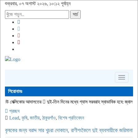
শুক্রবার, ০৭ অগাস্ট ২০২৬, ১০:১২ পূর্বাহ্ন
সার্চ
Toggle
navigati
শিরোনামঃ
র আদালতের
দুই-তিন দিনের মধ্যে গ্যাস সরবরাহ স্বাভাবিক হবে: জ্বালানি মন্ত্রী
জীবিত অব
প্রচ্ছদ
Lead
,
কৃষি
,
জাতীয়
,
ঠাকুরগাঁও
,
বিশেষ প্রতিবেদন
কৃষকের জন্য বরাদ্দ সার খুচরা দোকানে, রাণীশংকৈলে দুই ব্যবসায়ীকে জরিমানা