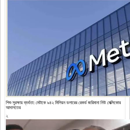
শিশু সুরক্ষায় ব্যর্থতা: মেটাকে ৯৪২ মিলিয়ন ডলারের রেকর্ড জরিমানা নিউ মেক্সিকোর
আদালতের
২