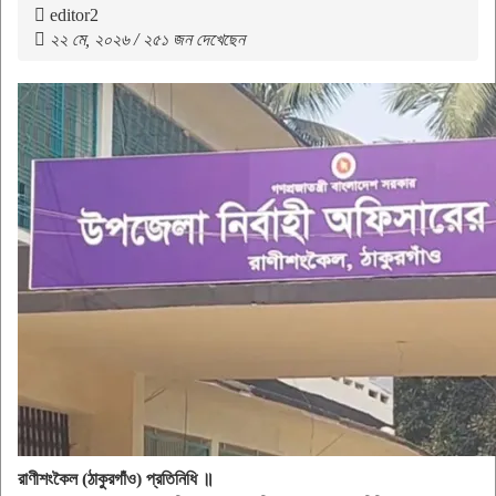
editor2
২২ মে, ২০২৬ / ২৫১ জন দেখেছেন
রাণীশংকৈল (ঠাকুরগাঁও) প্রতিনিধি ॥