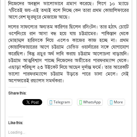
নিজেদের অবস্থান ভালোভাবে প্রমাণ করেছে। লিগে ১০ ম‌্যাচে
৭টিতেই জয়-এই তথ‌্যই বলে দিচ্ছে কেন তারা প্রথম কোয়ালিফারের
আগে বেশ ফুরফুরে মেজাজে আছে।
দলের সাফল্যের অন‌্যতম কারিগর ছিলেন রসিংটন। তার হঠাৎ চোটে
ওপেনিংয়ে রান আসা বন্ধ হয়ে যায় চট্টগ্রামের। পাকিস্তান থেকে
মোহাম্মদ হারিসকে নিয়ে এলেও কাজের কাজ হচ্ছে না। প্রথম
কোয়ালিফায়ারের আগে চট্টগ্রাম ডেভিড ওয়ার্নারের সঙ্গে যোগাযোগ
করেছিল। কিন্তু প্রচুর অর্থ দাবি করায় চট্টগ্রাম আলোচনা বাড়ায়নি।
চট্টগ্রাম আত্মবিশ্বাস পাচ্ছে নিজেদের অতীতের পারফরম‌্যান্স থেকে।
এছাড়া শরিফুল ২৩ উইকেট নিয়ে আছেন দুর্দান্ত ফর্মে। তার আরেকটি
ভালো পারফরম‌্যান্সে চট্টগ্রাম উড়তে পারে ডানা মেলে। সেই
অপেক্ষাতেই রয়‌্যালস সমর্থকরা।
Share this:
Telegram
WhatsApp
More
Like this:
Loading...