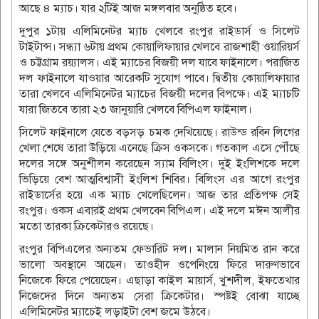
আছে ৪ ম‌্যাচ। যার ২টিই আজ মঙ্গলবার অনুষ্ঠিত হবে।
দুপুর ১টায় এলিমিনেটর ম‌্যাচ খেলবে রংপুর রাইডার্স ও সিলেট
টাইটান্স। সন্ধ‌্যা ৬টায় প্রথম কোয়ালিফায়ার খেলবে রাজশাহী ওয়ারিয়র্স
ও চট্টগ্রাম রয়‌্যালস। এই ম‌্যাচের বিজয়ী দল যাবে ফাইনালে। পরাজিত
দল ফাইনালে যাওয়ার আরেকটি সুযোগ পাবে। দ্বিতীয় কোয়ালিফায়ার
তারা খেলবে এলিমিনেটর ম‌্যাচের বিজয়ী দলের বিপক্ষে। এই ম‌্যাচটি
যারা জিতবে তারা ২৩ জানুয়ারি খেলবে বিপিএল ফাইনাল।
সিলেট ফাইনালে যেতে বড়সড় চমক দেখিয়েছে। রাউন্ড রবিন লিগের
খেলা শেষে তারা উড়িয়ে এনেছে ক্রিস ওকসকে। গতকাল এসে পৌঁছে
দলের সঙ্গে অনুশীলন করেছেন স‌্যাম বিলিংস। দুই ইংলিশকে দলে
ভিড়িয়ে বেশ আত্মবিশ্বাসী ইংলিশ শিবির। বিলিংস এর আগে রংপুর
রাইডার্সের হয়ে এক ম‌্যাচ খেলেছিলেন। আজ তার প্রতিপক্ষ সেই
রংপুর। ওকস এবারই প্রথম খেলবেন বিপিএল। এই দলে মঈন আলীর
মতো তারকা ক্রিকেটারও রয়েছে।
রংপুর বিপিএলের অন‌্যতম ফেভারিট দল। মালান নিয়মিত রান করে
ভালো অবস্থানে আছেন। তাওহীদ ওপেনিংয়ে ফিরে দারুণভাবে
নিজেকে ফিরে পেয়েছেন। এছাড়া কাইল মায়ার্স, খুশদীল, ইফতেখার
নিজেদের দিনে অন‌্যতম সেরা ক্রিকেটার। স্পষ্টই বোঝা যাচ্ছে
এলিমিনেটর ম‌্যাচেই লড়াইটা বেশ জমে উঠবে।