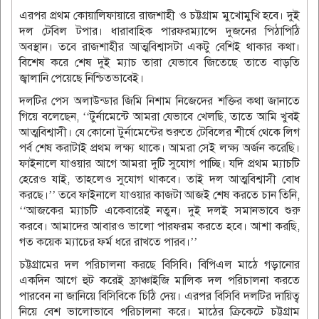
এরপর প্রথম কোয়ালিফায়ারে রাজশাহী ও চট্টগ্রাম মুখোমুখি হবে। দুই
দল টেবিল টপার। ধারাবাহিক পারফরম‌্যান্সে দুজনের পিঠাপিঠি
অবস্থান। তবে রাজশাহীর আত্মবিশ্বাসটা একটু বেশিই থাকার কথা।
বিশেষ করে শেষ দুই ম‌্যাচ তারা যেভাবে জিতেছে তাতে বাড়তি
জ্বালানি পেয়েছে নিশ্চিতভাবেই।
দলটির পেস অলাউন্ডার জিমি নিশাম নিজেদের শক্তির কথা জানাতে
গিয়ে বলেছেন, ‘‘টুর্নামেন্টে আমরা যেভাবে খেলছি, তাতে আমি খুবই
আত্মবিশ্বাসী। যে কোনো টুর্নামেন্টের শুরুতে টেবিলের শীর্ষে থেকে লিগ
পর্ব শেষ করাটাই প্রথম লক্ষ্য থাকে। আমরা সেই লক্ষ্য অর্জন করেছি।
ফাইনালে যাওয়ার আগে আমরা দুটি সুযোগ পাচ্ছি। যদি প্রথম ম্যাচটি
হেরেও যাই, তাহলেও সুযোগ থাকবে। তাই দল আত্মবিশ্বাসী বোধ
করছে।’’ তবে ফাইনালে যাওয়ার কাজটা আজই শেষ করতে চান তিনি,
‘‘আজকের ম্যাচটি একেবারেই নতুন। দুই দলই সমানভাবে শুরু
করবে। আমাদের আবারও ভালো পারফরম করতে হবে। আশা করছি,
গত কয়েক ম্যাচের ফর্ম ধরে রাখতে পারব।’’
চট্টগ্রামের দল পরিচালনা করছে বিসিবি। বিপিএল মাঠে গড়ানোর
একদিন আগে হুট করেই ফ্রাঞ্চাইজি মালিক দল পরিচালনা করতে
পারবেন না জানিয়ে বিসিবিকে চিঠি দেয়। এরপর বিসিবি দলটির দায়িত্ব
নিয়ে বেশ ভালোভাবে পরিচালনা করে। মাঠের ক্রিকেটে চট্টগ্রাম