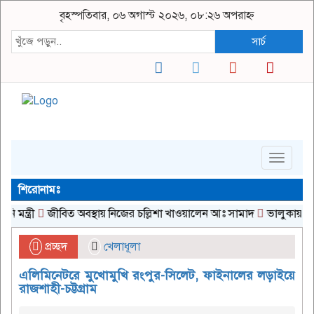
বৃহস্পতিবার, ০৬ অগাস্ট ২০২৬, ০৮:২৬ অপরাহ্ন
সার্চ
Toggle
navigat
শিরোনামঃ
্রী
জীবিত অবস্থায় নিজের চল্লিশা খাওয়ালেন আঃ সামাদ
ভালুকায় পুকুর থে
প্রচ্ছদ
খেলাধূলা
এলিমিনেটরে মুখোমুখি রংপুর-সিলেট, ফাইনালের লড়াইয়ে
রাজশাহী-চট্টগ্রাম