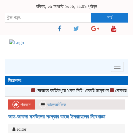
রবিবার, ০৯ অগাস্ট ২০২৬, ১১:৪৯ পূর্বাহ্ন
সার্চ
Toggle
navigati
শিরোনামঃ
দোহারের কার্তিকপুরে ‘কেক সিটি’ বেকারি উদ্বোধন
ঘোষণার আগেই 
প্রচ্ছদ
আন্তর্জাতিক
আল-আকসা মসজিদের সংস্কার কাজে ইসরায়েলের নিষেধাজ্ঞা
editor