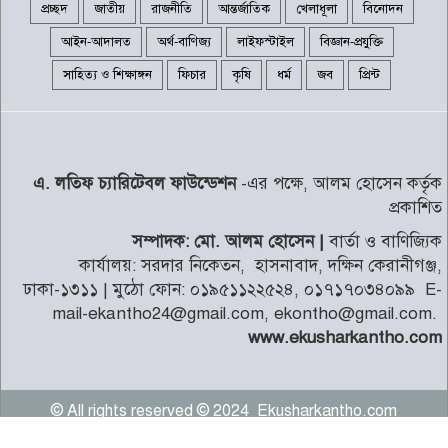
প্রচ্ছদ
জাতীয়
রাজনীতি
আন্তর্জাতিক
খেলাধূলা
বিনোদন
আইন-আদালত
অর্থ-বাণিজ্য
লাইফস্টাইল
বিজ্ঞান-প্রযুক্তি
জ্বালানি সংকট মোকাবিলায় সর্বোচ্চ
সাহিত্য ও শিক্ষাঙ্গন
ফিচার
কৃষি
ধর্ম
জব
প্রিন্ট
চেষ্টা চালিয়ে যাচ্ছে সরকার: প্রধানমন্ত্রী
৮
নাটোরে বাস-নছিমনের মুখোমুখি
এ. লতিফ চ্যারিটেবল ফাউন্ডেশন
-এর পক্ষে, আলম হোসেন কর্তৃক
সংঘর্ষে তিন গরু ব্যবসায়ী নিহত
৯
প্রকাশিত
সম্পাদক: মো. আলম হোসেন |
বার্তা ও বাণিজ্যিক
র‍্যাব বিলুপ্ত হয়ে নতুন নামে আসছে
কার্যালয়: সরদার নিকেতন, হাসনাবাদ, দক্ষিন কেরানীগঞ্জ,
এসআরবি
১০
ঢাকা-১৩১১ | মুঠো ফোন: ০১৯৫১১২২৫২৪, ০১৭১৭০৩৪০৯৯ E-
mail-ekantho24@gmail.com, ekontho@gmail.com.
www.ekusharkantho.com
© All rights reserved © 2024 Ekusharkantho.com
Technical Helped by
Curlhost.com