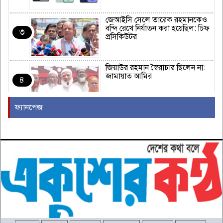
জেআইসি সেলে তারেক রহমানকেও
বন্দি রেখে নির্যাতন করা হয়েছিল: চিফ
৩
প্রসিকিউটর
জিয়াউর রহমান স্বৈরাচার ছিলেন না:
জামায়াত আমির
৪
ফ্যানপেজ
ন্যাটোর ঐক্য পরীক্ষা করতে হামলা
চালাতে পারে রাশিয়া
৫
কাঁধখোলা গাউনে নজর কাড়লেন
নুসরাত ফারিয়া
৬
মাইক্রোপ্লাস্টিকের সঙ্গে কি হার্ট
অ্যাটাকের উচ্চ ঝুঁকি আছে?
৭