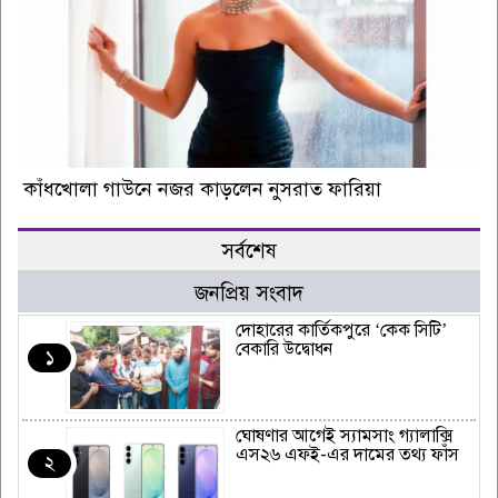
কাঁধখোলা গাউনে নজর কাড়লেন নুসরাত ফারিয়া
সর্বশেষ
জনপ্রিয় সংবাদ
দোহারের কার্তিকপুরে ‘কেক সিটি’
বেকারি উদ্বোধন
১
ঘোষণার আগেই স্যামসাং গ্যালাক্সি
এস২৬ এফই-এর দামের তথ্য ফাঁস
২