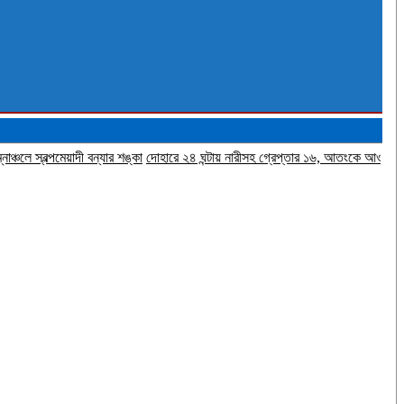
পমেয়াদী বন্যার শঙ্কা
দোহারে ২৪ ঘন্টায় নারীসহ গ্রেপ্তার ১৬, আতংকে আওয়ামী সমর্থকরা
ইসল