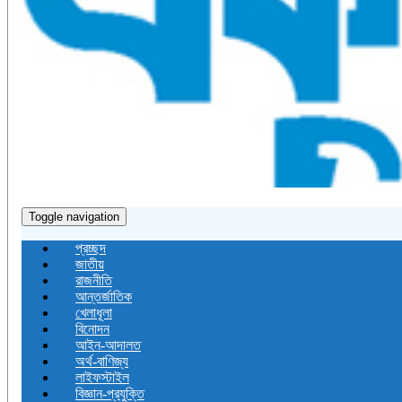
Toggle navigation
প্রচ্ছদ
জাতীয়
রাজনীতি
আন্তর্জাতিক
খেলাধূলা
বিনোদন
আইন-আদালত
অর্থ-বাণিজ্য
লাইফস্টাইল
বিজ্ঞান-প্রযুক্তি