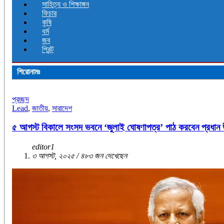
সাহিত্য ও শিক্ষাঙ্গন
ফিচার
কৃষি
ধর্ম
জব
প্রিন্ট
শিরোনামঃ
প্রচ্ছদ
Lead
,
জাতীয়
,
সারাদেশ
৫ আগস্ট বিকালে সংসদ ভবনে ‘জুলাই ঘোষণাপত্র’ পাঠ করবেন প্রধান উ
editor1
৩ আগস্ট, ২০২৫ / ৪৮৩ জন দেখেছেন