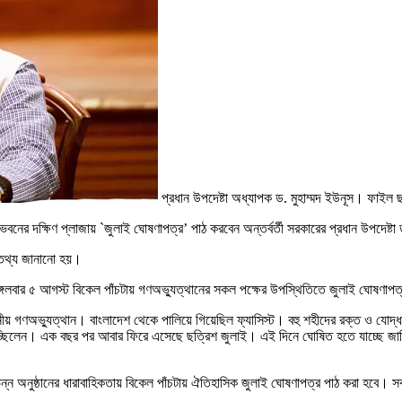
প্রধান উপদেষ্টা অধ্যাপক ড. মুহাম্মদ ইউনূস। ফাইল ছ
ের দক্ষিণ প্লাজায় `জুলাই ঘোষণাপত্র’ পাঠ করবেন অন্তর্বর্তী সরকারের প্রধান উপদেষ্টা 
 তথ্য জানানো হয়।
মঙ্গলবার ৫ আগস্ট বিকেল পাঁচটায় গণঅভ্যুত্থানের সকল পক্ষের উপস্থিতিতে জুলাই ঘোষণা
য় গণঅভ্যুত্থান। বাংলাদেশ থেকে পালিয়ে গিয়েছিল ফ্যাসিস্ট। বহু শহীদের রক্ত ও যোদ্
 জানাচ্ছিলেন। এক বছর পর আবার ফিরে এসেছে ছত্রিশ জুলাই। এই দিনে ঘোষিত হতে যাচ্ছে 
ভিন্ন অনুষ্ঠানের ধারাবাহিকতায় বিকেল পাঁচটায় ঐতিহাসিক জুলাই ঘোষণাপত্র পাঠ করা হবে