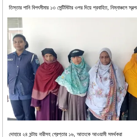
‎তিস্তার পানি বিপৎসীমার ১৩ সেন্টিমিটার ওপর দিয়ে প্রবাহিত, নিম্নাঞ্চলে স্বল্
দোহারে ২৪ ঘন্টায় নারীসহ গ্রেপ্তার ১৬, আতংকে আওয়ামী সমর্থকরা