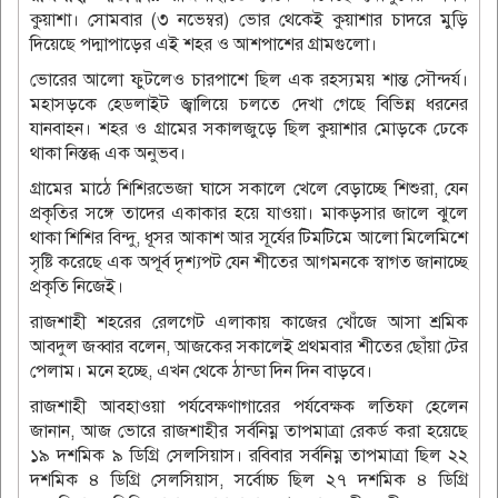
কুয়াশা। সোমবার (৩ নভেম্বর) ভোর থেকেই কুয়াশার চাদরে মুড়ি
দিয়েছে পদ্মাপাড়ের এই শহর ও আশপাশের গ্রামগুলো।
ভোরের আলো ফুটলেও চারপাশে ছিল এক রহস্যময় শান্ত সৌন্দর্য।
মহাসড়কে হেডলাইট জ্বালিয়ে চলতে দেখা গেছে বিভিন্ন ধরনের
যানবাহন। শহর ও গ্রামের সকালজুড়ে ছিল কুয়াশার মোড়কে ঢেকে
থাকা নিস্তব্ধ এক অনুভব।
গ্রামের মাঠে শিশিরভেজা ঘাসে সকালে খেলে বেড়াচ্ছে শিশুরা, যেন
প্রকৃতির সঙ্গে তাদের একাকার হয়ে যাওয়া। মাকড়সার জালে ঝুলে
থাকা শিশির বিন্দু, ধূসর আকাশ আর সূর্যের টিমটিমে আলো মিলেমিশে
সৃষ্টি করেছে এক অপূর্ব দৃশ্যপট যেন শীতের আগমনকে স্বাগত জানাচ্ছে
প্রকৃতি নিজেই।
রাজশাহী শহরের রেলগেট এলাকায় কাজের খোঁজে আসা শ্রমিক
আবদুল জব্বার বলেন, আজকের সকালেই প্রথমবার শীতের ছোঁয়া টের
পেলাম। মনে হচ্ছে, এখন থেকে ঠান্ডা দিন দিন বাড়বে।
রাজশাহী আবহাওয়া পর্যবেক্ষণাগারের পর্যবেক্ষক লতিফা হেলেন
জানান, আজ ভোরে রাজশাহীর সর্বনিম্ন তাপমাত্রা রেকর্ড করা হয়েছে
১৯ দশমিক ৯ ডিগ্রি সেলসিয়াস। রবিবার সর্বনিম্ন তাপমাত্রা ছিল ২২
দশমিক ৪ ডিগ্রি সেলসিয়াস, সর্বোচ্চ ছিল ২৭ দশমিক ৪ ডিগ্রি