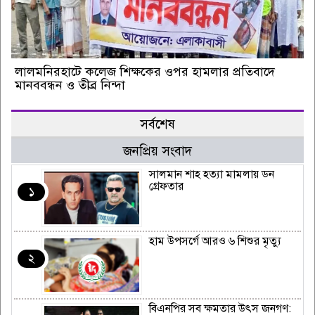
‎লালমনিরহাটে কলেজ শিক্ষকের ওপর হামলার প্রতিবাদে
মানববন্ধন ও তীব্র নিন্দা
সর্বশেষ
জনপ্রিয় সংবাদ
সালমান শাহ হত্যা মামলায় ডন
গ্রেফতার
১
হাম উপসর্গে আরও ৬ শিশুর মৃত্যু
২
বিএনপির সব ক্ষমতার উৎস জনগণ: