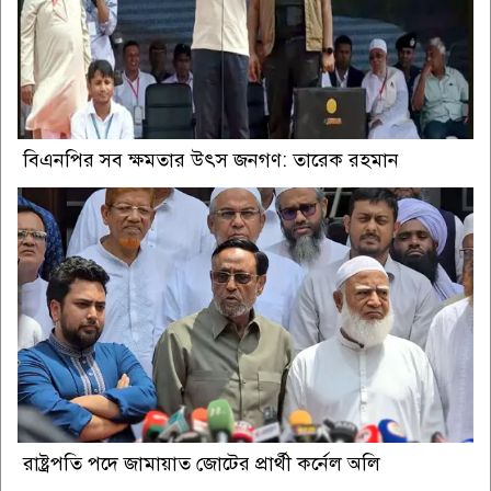
বিএনপির সব ক্ষমতার উৎস জনগণ: তারেক রহমান
রাষ্ট্রপতি পদে জামায়াত জোটের প্রার্থী কর্নেল অলি