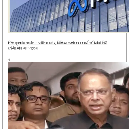
শিশু সুরক্ষায় ব্যর্থতা: মেটাকে ৯৪২ মিলিয়ন ডলারের রেকর্ড জরিমানা নিউ
মেক্সিকোর আদালতের
২