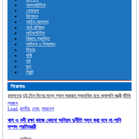
আন্তর্জাতিক
খেলাধূলা
বিনোদন
আইন-আদালত
অর্থ-বাণিজ্য
লাইফস্টাইল
বিজ্ঞান-প্রযুক্তি
সাহিত্য ও শিক্ষাঙ্গন
ফিচার
কৃষি
ধর্ম
জব
প্রিন্ট
শিরোনামঃ
ন দিনের মধ্যে গ্যাস সরবরাহ স্বাভাবিক হবে: জ্বালানি মন্ত্রী
জীবিত অবস্থায় নিজের চল্লিশ
প্রচ্ছদ
Lead
,
জাতীয়
,
ঢাকা
,
সারাদেশ
খাল ও নদী রক্ষা কাজে কোনো অনিয়ম দুর্নীতি সহ্য করা হবে না-পানি
সম্পদ প্রতিমন্ত্রী
editor