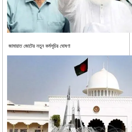
জামায়াত জোটের নতুন কর্মসূচির ঘোষণা