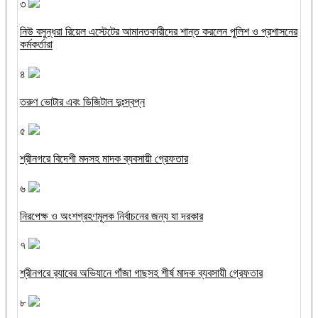
৩
নিউ বসুন্ধরা রিয়েল এস্টেটের আমানতকারীদের শান্ত করলেন পুলিশ ও প্রশাসনের
কর্মকর্তারা
৪
তরুণ ভোটার এবং ডিজিটাল দুঃস্বপ্ন
৫
শ্রীনগরে বিদেশী মদসহ মাদক ব্যবসায়ী গ্রেফতার
৬
নিরপেক্ষ ও অংশগ্রহণমূলক নির্বাচনের জন্য যা দরকার
৭
শ্রীনগরে র‌্যাবের অভিযানে গাঁজা গাছসহ শীর্ষ মাদক ব্যবসায়ী গ্রেফতার
৮