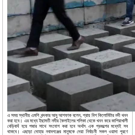
এ সময় স্থানীয় এমপি খন্দকার আবু আশফাক বলেন, প্রায় বিশ কিলোমিটার নদী খনন
করা হবে। এর মধ্যে ইছামতী নদীর কৈলাইলের শলিকা থেকে খনন করে কাশিয়াখালী
বেড়িবাধঁ হয়ে পদ্মার সাথে সংযোগ করা হবে অর্থাৎ এক প্রকল্পের মধ্যেই সব
থাকবে। এছাড়া দোহার নবাবগঞ্জের মানুষকে দেয়া নির্বাচনী সকল ওয়াদা পূরণে