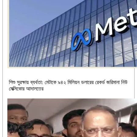
শিশু সুরক্ষায় ব্যর্থতা: মেটাকে ৯৪২ মিলিয়ন ডলারের রেকর্ড জরিমানা নিউ
মেক্সিকোর আদালতের