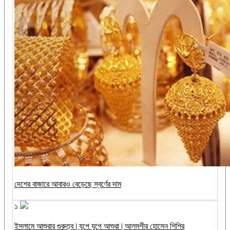
দেশের বাজারে আবারও বেড়েছে স্বর্ণের দাম
১
ইসলামে আশুরার গুরুত্ব | যুগে যুগে আশুরা | আলমগীর হোসেন শিশির