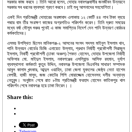
সরকার কাজ করবে । তিনি আরো বলেন, দোহার নবাবগঞ্জবাসীর জনজীবন উন্নয়নে
সরকার সব ধরনের ব্যবস্থা গ্রহণ করবে। চাই শুধু আপনাদের সহযোগিতা।
একই দিন প্রতিমন্ত্রী দোহারের অরঙ্গাবাদ এলাকায় ১২ কোটি ৪৪ লাখ টাকা ব্যয়ে
পদ্মার বাম তীর সংরক্ষণ কাজের অগ্রগতিও পরিদর্শন করেন। তিনি দ্রুত সময়ের
মধ্যে বর্ষা মৌসুম শুরুর পূবেই এ কাজ সমাপ্তির নিদের্শ দেন পানি উন্নয়ণ বোর্রডর
কর্মকর্তাদের।
এসময় উপস্থিত ছিলেন মানিকগঞ্জ-২ আসনের সংসদ সদস্য মাইনুল ইসলাম খান,
পানি উন্নয়ন বোর্ডের ডিজি এনায়েত উল্লাহ, প্রধান নির্বাহী প্রকৌশলী সিরাজুল
ইসলাম, নিবার্হী প্রকৌশলী (ঢাকা অঞ্চল) শৈকত হোসেন, দোহার উপজেলা নির্বাহী
অফিসার মো. মাইদুল ইসলাম, নবাবগঞ্জের এসল্যিান্ড আসিফ রহমান, দূর্যাগ
ব্যবস্থাপনা কর্মকর্তা কুতুব উদ্দিন, নবাবগঞ্জ উপজেলা বিএনপির সাধারণ সম্পাদক
আবুল কালাম খন্দকার, আব্দুল ওয়াহিদ, ঢাকা জেলা যুবদলের জেষ্ঠ্য নেতা হাশেম
বেপারী. হাজী মাসুদ, জজ কোটের পিপি মোয়াজ্জেম হোসেনসহ দলীয় অন্যান্য
নেতৃবৃন্দ। অনুষ্ঠান শেষে রাত ৮টায় প্রতিমন্ত্রী ফরহাদ হোসেন কাতিকপুর খাল
পরিদর্শন শেষে নবাবগঞ্জ হয়ে ঢাকা ফিরেন। ।
Share this:
Telegram