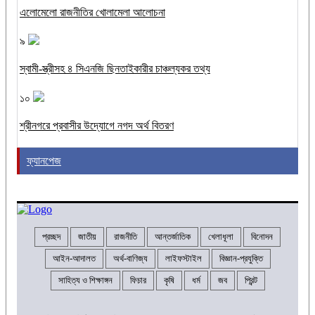
এলোমেলো রাজনীতির খোলামেলা আলোচনা
৯
স্বামী-স্ত্রীসহ ৪ সিএনজি ছিনতাইকারীর চাঞ্চল্যকর তথ্য
১০
শ্রীনগরে প্রবাসীর উদ্যোগে নগদ অর্থ বিতরণ
ফ্যানপেজ
প্রচ্ছদ
জাতীয়
রাজনীতি
আন্তর্জাতিক
খেলাধূলা
বিনোদন
আইন-আদালত
অর্থ-বাণিজ্য
লাইফস্টাইল
বিজ্ঞান-প্রযুক্তি
সাহিত্য ও শিক্ষাঙ্গন
ফিচার
কৃষি
ধর্ম
জব
প্রিন্ট