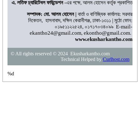
এ. লতিফ চ্যারিটেবল ফাউন্ডেশন
-এর পক্ষে, আলম হোসেন কর্তৃক প্রকাশিত
সম্পাদক: মো. আলম হোসেন |
বার্তা ও বাণিজ্যিক কার্যালয়: সরদার
নিকেতন, হাসনাবাদ, দক্ষিন কেরানীগঞ্জ, ঢাকা-১৩১১ | মুঠো ফোন:
০১৯৫১১২২৫২৪, ০১৭১৭০৩৪০৯৯ E-mail-
ekantho24@gmail.com, ekontho@gmail.com.
www.ekusharkantho.com
© All rights reserved © 2024 Ekusharkantho.com
Technical Helped by
Curlhost.com
%d