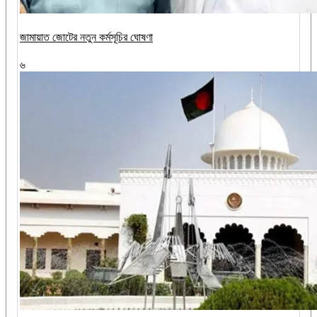
জামায়াত জোটের নতুন কর্মসূচির ঘোষণা
৬