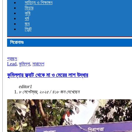
সাহিত্য ও শিক্ষাঙ্গন
ফিচার
কৃষি
ধর্ম
জব
প্রিন্ট
শিরোনামঃ
প্রচ্ছদ
Lead
,
কুমিল্লা
,
সারাদেশ
কুমিল্লায় ফ্ল্যাট থেকে মা ও মেয়ের লাশ উদ্ধার
editor1
৮ সেপ্টেম্বর, ২০২৫ / ৪১৮ জন দেখেছেন