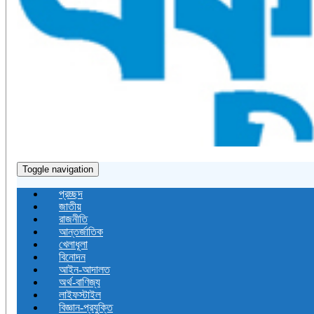
Toggle navigation
প্রচ্ছদ
জাতীয়
রাজনীতি
আন্তর্জাতিক
খেলাধূলা
বিনোদন
আইন-আদালত
অর্থ-বাণিজ্য
লাইফস্টাইল
বিজ্ঞান-প্রযুক্তি