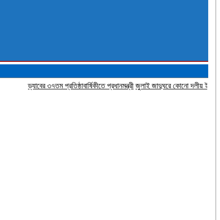
ড্যাবের ৩৭তম প্রতিষ্ঠাবার্ষিকীতে প্রধানমন্ত্রী
জুলাই জাদুঘরে কোনো দলীয় ইতিহাস দেখতে চ