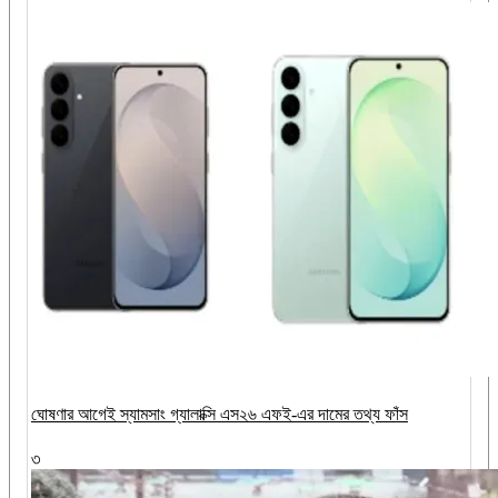
ঘোষণার আগেই স্যামসাং গ্যালাক্সি এস২৬ এফই-এর দামের তথ্য ফাঁস
৩