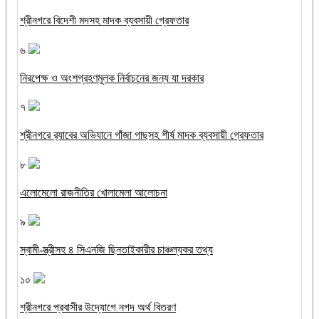
শ্রীনগরে বিদেশী মদসহ মাদক ব্যবসায়ী গ্রেফতার
৬
নিরপেক্ষ ও অংশগ্রহণমূলক নির্বাচনের জন্য যা দরকার
৭
শ্রীনগরে র‌্যাবের অভিযানে গাঁজা গাছসহ শীর্ষ মাদক ব্যবসায়ী গ্রেফতার
৮
এলোমেলো রাজনীতির খোলামেলা আলোচনা
৯
স্বামী-স্ত্রীসহ ৪ সিএনজি ছিনতাইকারীর চাঞ্চল্যকর তথ্য
১০
শ্রীনগরে প্রবাসীর উদ্যোগে নগদ অর্থ বিতরণ