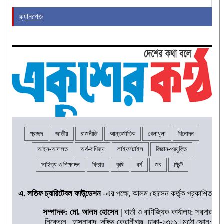
ফ্যানপেজ
প্রচ্ছদ
জাতীয়
রাজনীতি
আন্তর্জাতিক
খেলাধূলা
বিনোদন
আইন-আদালত
অর্থ-বাণিজ্য
লাইফস্টাইল
বিজ্ঞান-প্রযুক্তি
সাহিত্য ও শিক্ষাঙ্গন
ফিচার
কৃষি
ধর্ম
জব
প্রিন্ট
এ. লতিফ চ্যারিটেবল ফাউন্ডেশন
-এর পক্ষে, আলম হোসেন কর্তৃক প্রকাশিত
সম্পাদক: মো. আলম হোসেন |
বার্তা ও বাণিজ্যিক কার্যালয়: সরদার
নিকেতন, হাসনাবাদ, দক্ষিন কেরানীগঞ্জ, ঢাকা-১৩১১ | মুঠো ফোন: