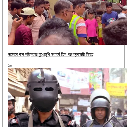
নাটোরে বাস-নছিমনের মুখোমুখি সংঘর্ষে তিন গরু ব্যবসায়ী নিহত
১০