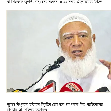
রাণীশংকৈলে জুলাই যোদ্ধাদের সংবর্ধনা ও ১১ দলীয় ঐক্যজোটের মিছিল
জুলাই বিপ্লবের ইতিহাস বিকৃতির চেষ্টা হলে জনগণকে নিয়ে প্রতিরোধের
হুঁশিয়ারি ডা. শফিকুর রহমানের