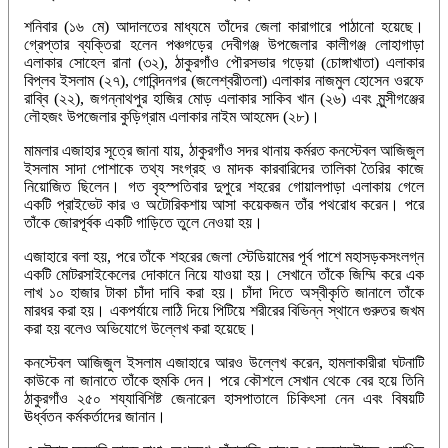
শনিবার (১৬ মে) আদালতের মাধ্যমে তাঁদের জেলা কারাগারে পাঠানো হয়েছে।
গ্রেপ্তার ব্যক্তিরা হলেন পঞ্চগড়ের দেবীগঞ্জ উপজেলার কালীগঞ্জ লোহাগাড়া
এলাকার সোহেল রানা (৩২), ঠাকুরগাঁও পৌরসভার গড়েয়া (চোঙ্গাখাতা) এলাকার
বিপ্লব ইসলাম (২৭), গোবিন্দনগর (জলেশ্বরীতলা) এলাকার নাজমুল হোসেন ওরফে
রাব্বি (২২), জগন্নাথপুর হাজির মোড় এলাকার সাকিব খান (২৬) এবং মুন্সীগঞ্জের
লৌহজং উপজেলার কুড়িগ্রাম এলাকার নাইম আহমেদ (২৮)।
মামলার এজাহার সূত্রে জানা যায়, ঠাকুরগাঁও সদর থানায় কর্মরত কনস্টেবল আজিজুল
ইসলাম সাদা পোশাকে তথ্য সংগ্রহ ও মাদক কারবারিদের তালিকা তৈরির কাজে
নিয়োজিত ছিলেন। গত বৃহস্পতিবার দুপুরে শহরের গোয়ালপাড়া এলাকায় গেলে
একটি প্রাইভেট কার ও অটোরিকশায় আসা কয়েকজন তাঁর পথরোধ করেন। পরে
তাঁকে জোরপূর্বক একটি গাড়িতে তুলে নেওয়া হয়।
এজাহারে বলা হয়, পরে তাঁকে শহরের জেলা স্টেডিয়ামের পূর্ব পাশে মহাসড়কসংলগ্ন
একটি মোটরসাইকেলের দোকানে নিয়ে যাওয়া হয়। সেখানে তাঁকে জিম্মি করে এক
লাখ ১০ হাজার টাকা চাঁদা দাবি করা হয়। চাঁদা দিতে অস্বীকৃতি জানালে তাঁকে
মারধর করা হয়। একপর্যায়ে লাঠি দিয়ে পিটিয়ে শরীরের বিভিন্ন স্থানে গুরুতর জখম
করা হয় বলেও অভিযোগে উল্লেখ করা হয়েছে।
কনস্টেবল আজিজুল ইসলাম এজাহারে আরও উল্লেখ করেন, হামলাকারীরা ঘটনাটি
কাউকে না জানাতে তাঁকে হুমকি দেন। পরে কৌশলে সেখান থেকে বের হয়ে তিনি
ঠাকুরগাঁও ২৫০ শয্যাবিশিষ্ট জেনারেল হাসপাতালে চিকিৎসা নেন এবং বিষয়টি
ঊর্ধ্বতন কর্মকর্তাদের জানান।