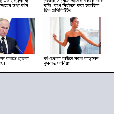
মসাং গ্যালাক্সি
জেআইসি সেলে তারেক রহমানকেও
ামের তথ্য ফাঁস
বন্দি রেখে নির্যাতন করা হয়েছিল:
চিফ প্রসিকিউটর
ীক্ষা করতে হামলা
কাঁধখোলা গাউনে নজর কাড়লেন
য়া
নুসরাত ফারিয়া