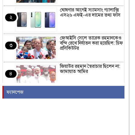
ঘোষণার আগেই স্যামসাং গ্যালাক্সি
এস২৬ এফই-এর দামের তথ্য ফাঁস
২
জেআইসি সেলে তারেক রহমানকেও
বন্দি রেখে নির্যাতন করা হয়েছিল: চিফ
৩
প্রসিকিউটর
জিয়াউর রহমান স্বৈরাচার ছিলেন না:
জামায়াত আমির
৪
ফ্যানপেজ
ন্যাটোর ঐক্য পরীক্ষা করতে হামলা
চালাতে পারে রাশিয়া
৫
কাঁধখোলা গাউনে নজর কাড়লেন
নুসরাত ফারিয়া
৬