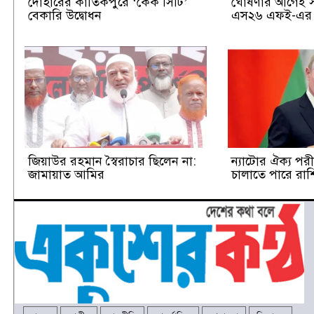
দোহারের কার্তিকপুরে ‘কেক সিটি’
ঘোষণার আগেই স্যা
বেকারি উদ্বোধন
এস২৬ এফই-এর দ
জিয়াউর রহমান স্বৈরাচার ছিলেন না:
ন্যাটোর ঐক্য পর
জামায়াত আমির
চালাতে পারে রাশি