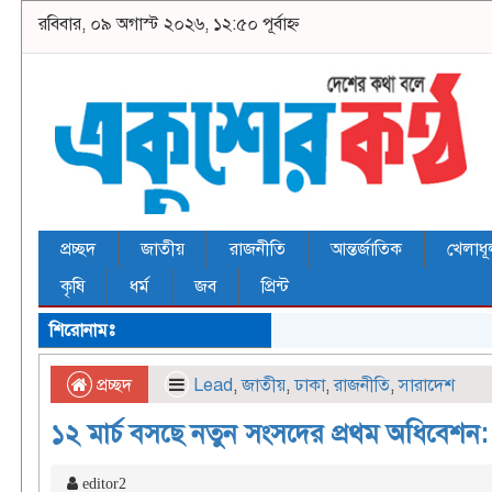
রবিবার, ০৯ অগাস্ট ২০২৬, ১২:৫০ পূর্বাহ্ন
প্রচ্ছদ
জাতীয়
রাজনীতি
আন্তর্জাতিক
খেলাধূ
কৃষি
ধর্ম
জব
প্রিন্ট
শিরোনামঃ
প্রচ্ছদ
Lead
,
জাতীয়
,
ঢাকা
,
রাজনীতি
,
সারাদেশ
১২ মার্চ বসছে নতুন সংসদের প্রথম অধিবেশন: 
editor2