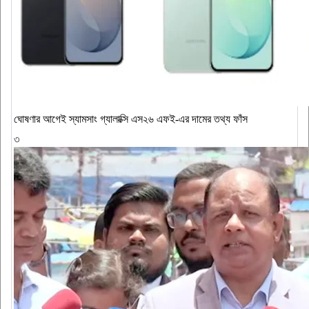
ঘোষণার আগেই স্যামসাং গ্যালাক্সি এস২৬ এফই-এর দামের তথ্য ফাঁস
৩