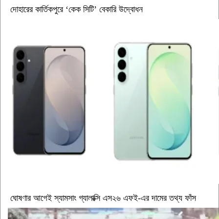
দোহারের কার্তিকপুরে ‘কেক সিটি’ বেকারি উদ্বোধন
ঘোষণার আগেই স্যামসাং গ্যালাক্সি এস২৬ এফই-এর দামের তথ্য ফাঁস