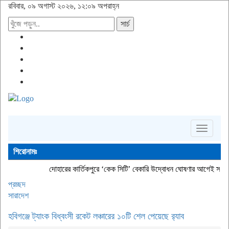
রবিবার, ০৯ অগাস্ট ২০২৬, ১২:০৯ অপরাহ্ন
সার্চ
Toggle
navigati
শিরোনামঃ
দোহারের কার্তিকপুরে ‘কেক সিটি’ বেকারি উদ্বোধন
ঘোষণার আগেই স্যামসাং গ্যালাক্সি
প্রচ্ছদ
সারাদেশ
হবিগঞ্জে ট্যাংক বিধ্বংসী রকেট লঞ্চারের ১০টি শেল পেয়েছে র‌্যাব