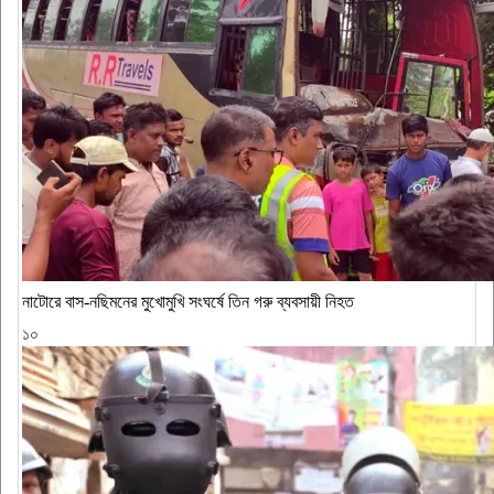
নাটোরে বাস-নছিমনের মুখোমুখি সংঘর্ষে তিন গরু ব্যবসায়ী নিহত
১০