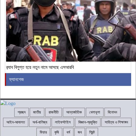
র‍্যাব বিলুপ্ত হয়ে নতুন নামে আসছে এসআরবি
ফ্যানপেজ
প্রচ্ছদ
জাতীয়
রাজনীতি
আন্তর্জাতিক
খেলাধূলা
বিনোদন
আইন-আদালত
অর্থ-বাণিজ্য
লাইফস্টাইল
বিজ্ঞান-প্রযুক্তি
সাহিত্য ও শিক্ষাঙ্গন
ফিচার
কৃষি
ধর্ম
জব
প্রিন্ট