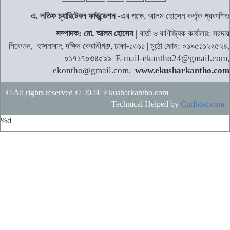
এ. লতিফ চ্যারিটেবল ফাউন্ডেশন
-এর পক্ষে, আলম হোসেন কর্তৃক প্রকাশিত
সম্পাদক: মো. আলম হোসেন |
বার্তা ও বাণিজ্যিক কার্যালয়: সরদার
নিকেতন, হাসনাবাদ, দক্ষিন কেরানীগঞ্জ, ঢাকা-১৩১১ | মুঠো ফোন: ০১৯৫১১২২৫২৪,
০১৭১৭০৩৪০৯৯ E-mail-ekantho24@gmail.com,
ekontho@gmail.com.
www.ekusharkantho.com
© All rights reserved © 2024 Ekusharkantho.com
Technical Helped by
Curlhost.com
%d