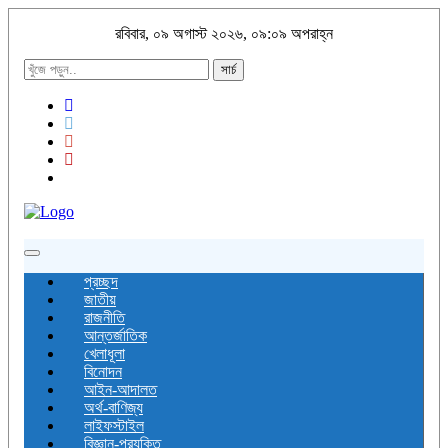
রবিবার, ০৯ অগাস্ট ২০২৬, ০৯:০৯ অপরাহ্ন
সার্চ
Toggle
navigation
প্রচ্ছদ
জাতীয়
রাজনীতি
আন্তর্জাতিক
খেলাধূলা
বিনোদন
আইন-আদালত
অর্থ-বাণিজ্য
লাইফস্টাইল
বিজ্ঞান-প্রযুক্তি