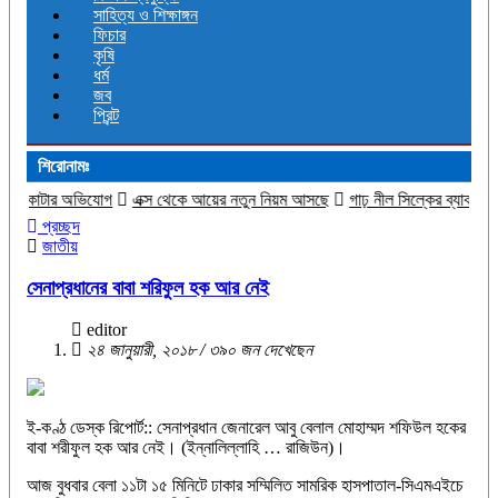
সাহিত্য ও শিক্ষাঙ্গন
ফিচার
কৃষি
ধর্ম
জব
প্রিন্ট
শিরোনামঃ
গ
এক্স থেকে আয়ের নতুন নিয়ম আসছে
গাঢ় নীল সিল্কের ব্যাকলেস গাউনে মিমের গ্ল্যাম
প্রচ্ছদ
জাতীয়
সেনাপ্রধানের বাবা শরিফুল হক আর নেই
editor
২৪ জানুয়ারী, ২০১৮ / ৩৯০ জন দেখেছেন
ই-কণ্ঠ ডেস্ক রিপোর্ট:: সেনাপ্রধান জেনারেল আবু বেলাল মোহাম্মদ শফিউল হকের
বাবা শরীফুল হক আর নেই। (ইন্নালিল্লাহি … রাজিউন)।
আজ বুধবার বেলা ১১টা ১৫ মিনিটে ঢাকার সম্মিলিত সামরিক হাসপাতাল-সিএমএইচে