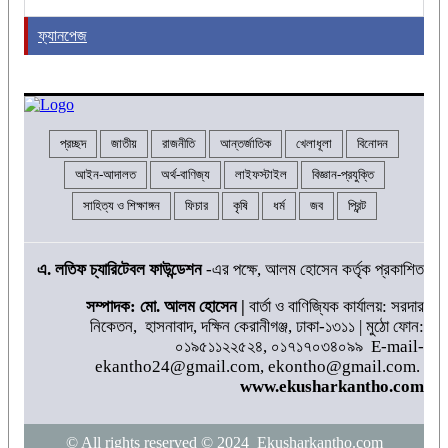
ফ্যানপেজ
প্রচ্ছদ
জাতীয়
রাজনীতি
আন্তর্জাতিক
খেলাধূলা
বিনোদন
আইন-আদালত
অর্থ-বাণিজ্য
লাইফস্টাইল
বিজ্ঞান-প্রযুক্তি
সাহিত্য ও শিক্ষাঙ্গন
ফিচার
কৃষি
ধর্ম
জব
প্রিন্ট
এ. লতিফ চ্যারিটেবল ফাউন্ডেশন
-এর পক্ষে, আলম হোসেন কর্তৃক প্রকাশিত
সম্পাদক: মো. আলম হোসেন |
বার্তা ও বাণিজ্যিক কার্যালয়: সরদার
নিকেতন, হাসনাবাদ, দক্ষিন কেরানীগঞ্জ, ঢাকা-১৩১১ | মুঠো ফোন:
০১৯৫১১২২৫২৪, ০১৭১৭০৩৪০৯৯ E-mail-
ekantho24@gmail.com, ekontho@gmail.com.
www.ekusharkantho.com
© All rights reserved © 2024 Ekusharkantho.com