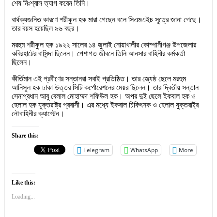
শেষ নিঃশ্বাস ত্যাগ করেন তিনি।
বার্ধক্যজনিত কারণে শরীফুল হক মারা গেছেন বলে সিএমএইচ সূত্রে জানা গেছে।
তার বয়স হয়েছিল ৯৬ বছর।
মরহুম শরীফুল হক ১৯২২ সালের ১৪ জুলাই নোয়াখালীর কোম্পানীগঞ্জ উপজেলার
কবিরহাটের বাসিন্দা ছিলেন। পেশাগত জীবনে তিনি আনসার বাহিনীর কর্মকর্তা
ছিলেন।
কীর্তিমান এই প্রবীণের সন্তানরা সবাই প্রতিষ্ঠিত। তার জ্যেষ্ঠ ছেলে মরহুম
আনিসুল হক ঢাকা উত্তর সিটি কর্পোরেশনের মেয়র ছিলেন। তার দ্বিতীয় সন্তান
সেনাপ্রধান আবু বেলাল মোহাম্মদ শফিউল হক। অপর দুই ছেলে ইকবাল হক ও
হেলাল হক যুক্তরাষ্ট্র প্রবাসী। এর মধ্যে ইকবাল চিকিৎসক ও হেলাল যুক্তরাষ্ট্র
নৌবাহিনীর ক্যাপ্টেন।
Share this:
Telegram
WhatsApp
More
Like this:
Loading...