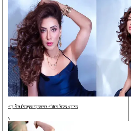
গাঢ় নীল সিল্কের ব্যাকলেস গাউনে মিমের গ্ল্যামার
৪