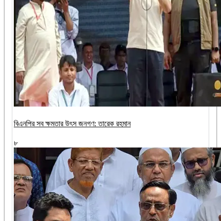
বিএনপির সব ক্ষমতার উৎস জনগণ: তারেক রহমান
৮