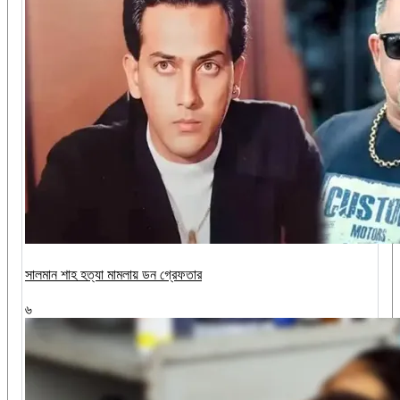
সালমান শাহ হত্যা মামলায় ডন গ্রেফতার
৬