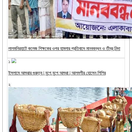
‎লালমনিরহাটে কলেজ শিক্ষকের ওপর হামলার প্রতিবাদে মানববন্ধন ও তীব্র নিন্দা
১
ইসলামে আশুরার গুরুত্ব | যুগে যুগে আশুরা | আলমগীর হোসেন শিশির
২