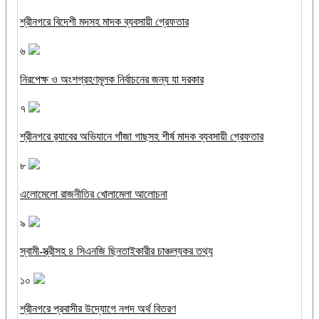
শ্রীনগরে বিদেশী মদসহ মাদক ব্যবসায়ী গ্রেফতার
৬
নিরপেক্ষ ও অংশগ্রহণমূলক নির্বাচনের জন্য যা দরকার
৭
শ্রীনগরে র‌্যাবের অভিযানে গাঁজা গাছসহ শীর্ষ মাদক ব্যবসায়ী গ্রেফতার
৮
এলোমেলো রাজনীতির খোলামেলা আলোচনা
৯
স্বামী-স্ত্রীসহ ৪ সিএনজি ছিনতাইকারীর চাঞ্চল্যকর তথ্য
১০
শ্রীনগরে প্রবাসীর উদ্যোগে নগদ অর্থ বিতরণ