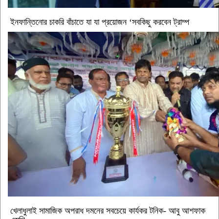
ইনফান্তিনোর চাকরি বাঁচাতে যা যা প্রয়োজন ‘সবকিছু করবেন ট্রাম্প
খেলাধুলাই সামাজিক অপরাধ দমনের সবচেয়ে কার্যকর টনিক- আবু আশফাক