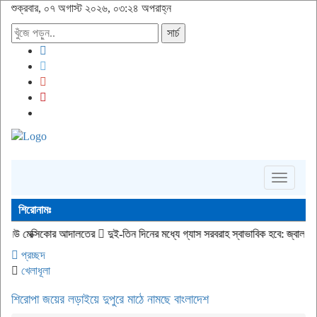
শুক্রবার, ০৭ অগাস্ট ২০২৬, ০৩:২৪ অপরাহ্ন
সার্চ
Toggle
navigati
শিরোনামঃ
র আদালতের
দুই-তিন দিনের মধ্যে গ্যাস সরবরাহ স্বাভাবিক হবে: জ্বালানি মন্ত্রী
জীবিত অ
প্রচ্ছদ
খেলাধূলা
শিরোপা জয়ের লড়াইয়ে দুপুরে মাঠে নামছে বাংলাদেশ