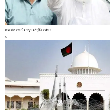
জামায়াত জোটের নতুন কর্মসূচির ঘোষণা
৬