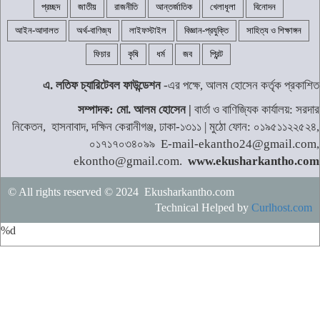
প্রচ্ছদ
জাতীয়
রাজনীতি
আন্তর্জাতিক
খেলাধূলা
বিনোদন
আইন-আদালত
অর্থ-বাণিজ্য
লাইফস্টাইল
বিজ্ঞান-প্রযুক্তি
সাহিত্য ও শিক্ষাঙ্গন
ফিচার
কৃষি
ধর্ম
জব
প্রিন্ট
এ. লতিফ চ্যারিটেবল ফাউন্ডেশন
-এর পক্ষে, আলম হোসেন কর্তৃক প্রকাশিত
সম্পাদক: মো. আলম হোসেন |
বার্তা ও বাণিজ্যিক কার্যালয়: সরদার
নিকেতন, হাসনাবাদ, দক্ষিন কেরানীগঞ্জ, ঢাকা-১৩১১ | মুঠো ফোন: ০১৯৫১১২২৫২৪,
০১৭১৭০৩৪০৯৯ E-mail-ekantho24@gmail.com,
ekontho@gmail.com.
www.ekusharkantho.com
© All rights reserved © 2024 Ekusharkantho.com
Technical Helped by
Curlhost.com
%d