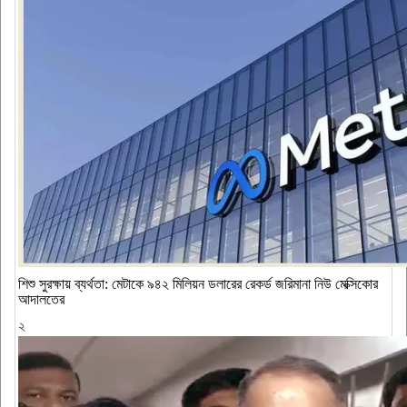
শিশু সুরক্ষায় ব্যর্থতা: মেটাকে ৯৪২ মিলিয়ন ডলারের রেকর্ড জরিমানা নিউ মেক্সিকোর
আদালতের
২