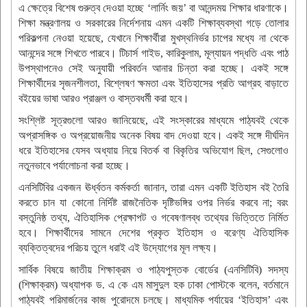
এ ক্ষেত্রে বিশেষ গুরুত্ব দেওয়া হচ্ছে ‘লার্নিং জয়’ বা আনন্দময় শিক্ষার ধারণাকে।
শিক্ষা মন্ত্রণালয় ও সরকারের নির্দেশনায় এমন একটি শিক্ষাব্যবস্থা গড়ে তোলার
পরিকল্পনা নেওয়া হয়েছে, যেখানে শিক্ষার্থীরা মুখস্থনির্ভর চাপের মধ্যে না থেকে
আনন্দের সঙ্গে শিখতে পারবে। টিচার্স গাইড, কারিকুলাম, মূল্যায়ন পদ্ধতি এবং পাঠ
উপস্থাপনেও সেই অনুযায়ী পরিবর্তন আনার চিন্তা করা হচ্ছে। একই সঙ্গে
শিক্ষার্থীদের সৃজনশীলতা, বিশ্লেষণ ক্ষমতা এবং ইতিহাসের প্রতি আগ্রহ বাড়াতে
বইয়ের ভাষা আরও প্রাঞ্জল ও বাস্তবধর্মী করা হবে।
সংশ্লিষ্ট সূত্রগুলো আরও জানিয়েছে, এই সংস্কারের মাধ্যমে পাঠ্যবই থেকে
অপ্রাসঙ্গিক ও অপ্রয়োজনীয় অনেক বিষয় বাদ দেওয়া হবে। একই সঙ্গে দীর্ঘদিন
ধরে ইতিহাসের যেসব অধ্যায় নিয়ে বিতর্ক বা বিকৃতির অভিযোগ ছিল, সেগুলোও
নতুনভাবে পর্যালোচনা করা হচ্ছে।
এনসিটিবির একজন ঊর্ধ্বতন কর্মকর্তা জানান, তারা এমন একটি ইতিহাস বই তৈরি
করতে চান যা কোনো নির্দিষ্ট রাজনৈতিক দৃষ্টিভঙ্গির ওপর নির্ভর করবে না; বরং
বস্তুনিষ্ঠ তথ্য, ঐতিহাসিক প্রেক্ষাপট ও গবেষণালব্ধ তথ্যের ভিত্তিতে নির্মিত
হবে। শিক্ষার্থীদের সামনে দেশের প্রকৃত ইতিহাস ও বরেণ্য ঐতিহাসিক
ব্যক্তিত্বদের পরিচয় তুলে ধরাই এই উদ্যোগের মূল লক্ষ্য।
সার্বিক বিষয়ে জাতীয় শিক্ষাক্রম ও পাঠ্যপুস্তক বোর্ডের (এনসিটিবি) সদস্য
(শিক্ষাক্রম) অধ্যাপক ড. এ কে এম মাসুদুল হক ঢাকা পোস্টকে বলেন, বর্তমানে
পাঠ্যবই পরিমার্জনের কাজ পুরোদমে চলছে। মাধ্যমিক পর্যায়ের ‘ইতিহাস’ এবং