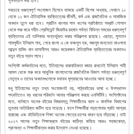
পুনর্বিন্যাস করা হবে।
সবচেয়ে গুরুত্বপূর্ণ সংযোজন হিসেবে থাকছে একটি বিশেষ অধ্যায়, যেখানে ১০
থেকে ১২ জন ঐতিহাসিক ব্যক্তিত্বের জীবনী, কর্ম এবং রাজনৈতিক ও সামাজিক
অবদান তুলে ধরা হবে। প্রাচীন বাংলার পাল বংশের প্রতিষ্ঠাতা সম্রাট গোপাল
থেকে শুরু করে শহীদ প্রেসিডেন্ট জিয়াউর রহমান পর্যন্ত বিভিন্ন সময়ের গুরুত্বপূর্ণ
ব্যক্তিদের এই তালিকায় অন্তর্ভুক্ত করার পরিকল্পনা রয়েছে। এছাড়া, সুলতান
শামসুদ্দীন ইলিয়াস শাহ, শেরে বাংলা এ কে ফজলুল হক, মজলুম জননেতা মাওলানা
আব্দুল হামিদ খান ভাসানীসহ আরও কয়েকজন ঐতিহাসিক ব্যক্তিত্বের অবদানও
নতুন বইয়ে স্থান পাবে।
সংশ্লিষ্ট কর্মকর্তাদের মতে, ইতিহাসের ধারাবাহিকতা বজায় রাখতেই ইলিয়াস শাহী
আমল থেকে শুরু করে আধুনিক বাংলাদেশের রাজনৈতিক বিকাশ পর্যন্ত গুরুত্বপূর্ণ
নেতৃত্ব ও তাদের অবদানগুলোকে যথাযথ মূল্যায়নের আওতায় আনা হচ্ছে।
শুধু ইতিহাসের নতুন তথ্য সংযোজনই নয়, পাঠ্যবইয়ের ভাষা ও উপস্থাপন
পদ্ধতিতেও বড় ধরনের পরিবর্তন আনার পরিকল্পনা করছে এনসিটিবি। সংশ্লিষ্টদের
মতে, বর্তমানে অনেক বইয়ের বিষয়বস্তু শিক্ষার্থীদের বয়স ও মানসিক বিকাশের
তুলনায় অতিরিক্ত জটিল হয়ে পড়েছে। ফলে শিক্ষার্থীরা পড়াশোনার প্রতি আগ্রহ
হারাচ্ছে এবং বইভিত্তিক শিক্ষা অনেক ক্ষেত্রে চাপের কারণ হয়ে দাঁড়াচ্ছে। তাই
২০২৭ সালের নতুন শিক্ষাক্রমে বইয়ের কাঠিন্য কমিয়ে আরও সহজবোধ্য,
প্রাণবন্ত ও শিক্ষার্থীবান্ধব করার উদ্যোগ নেওয়া হয়েছে।