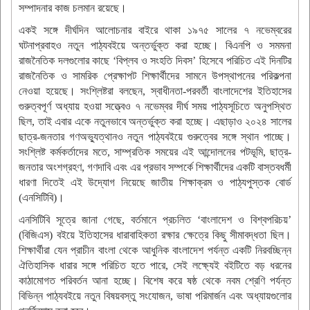
সম্পাদনার কাজ চলমান রয়েছে।
একই সঙ্গে দীর্ঘদিন আলোচনার বাইরে থাকা ১৯৭৫ সালের ৭ নভেম্বরের
ঘটনাপ্রবাহও নতুন পাঠ্যবইয়ে অন্তর্ভুক্ত করা হচ্ছে। বিএনপি ও সমমনা
রাজনৈতিক দলগুলোর কাছে ‘বিপ্লব ও সংহতি দিবস’ হিসেবে পরিচিত এই দিনটির
রাজনৈতিক ও সামরিক প্রেক্ষাপট শিক্ষার্থীদের সামনে উপস্থাপনের পরিকল্পনা
নেওয়া হয়েছে। সংশ্লিষ্টরা বলছেন, স্বাধীনতা-পরবর্তী বাংলাদেশের ইতিহাসের
গুরুত্বপূর্ণ অধ্যায় হওয়া সত্ত্বেও ৭ নভেম্বর দীর্ঘ সময় পাঠ্যসূচিতে অনুপস্থিত
ছিল, তাই এবার একে নতুনভাবে অন্তর্ভুক্ত করা হচ্ছে। এছাড়াও ২০২৪ সালের
ছাত্র-জনতার গণঅভ্যুত্থানও নতুন পাঠ্যবইয়ে গুরুত্বের সঙ্গে স্থান পাচ্ছে।
সংশ্লিষ্ট কর্মকর্তাদের মতে, সাম্প্রতিক সময়ের এই আন্দোলনের পটভূমি, ছাত্র-
জনতার অংশগ্রহণ, গণদাবি এবং এর প্রভাব সম্পর্কে শিক্ষার্থীদের একটি বাস্তবধর্মী
ধারণা দিতেই এই উদ্যোগ নিয়েছে জাতীয় শিক্ষাক্রম ও পাঠ্যপুস্তক বোর্ড
(এনসিটিবি)।
এনসিটিবি সূত্রে জানা গেছে, বর্তমানে প্রচলিত ‘বাংলাদেশ ও বিশ্বপরিচয়’
(বিজিএস) বইয়ে ইতিহাসের ধারাবাহিকতা রক্ষার ক্ষেত্রে কিছু সীমাবদ্ধতা ছিল।
শিক্ষার্থীরা যেন প্রাচীন বাংলা থেকে আধুনিক বাংলাদেশ পর্যন্ত একটি নিরবচ্ছিন্ন
ঐতিহাসিক ধারার সঙ্গে পরিচিত হতে পারে, সেই লক্ষ্যেই বইটিতে বড় ধরনের
কাঠামোগত পরিবর্তন আনা হচ্ছে। বিশেষ করে ষষ্ঠ থেকে নবম শ্রেণি পর্যন্ত
বিভিন্ন পাঠ্যবইয়ে নতুন বিষয়বস্তু সংযোজন, ভাষা পরিমার্জন এবং অধ্যায়গুলোর