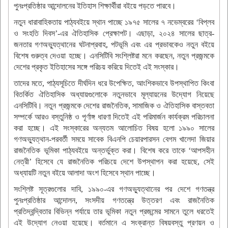
পুনঃপ্রতিষ্ঠার আন্দোলনের ইতিহাস শিক্ষার্থীরা বইয়ে পড়তে পারবে।
নতুন ধারাবাহিকতায় পাঠ্যবইয়ে স্থান পাচ্ছে ১৯৭৫ সালের ৭ নভেম্বরের ‘বিপ্লব
ও সংহতি দিবস’-এর ঐতিহাসিক প্রেক্ষাপট। এছাড়া, ২০২৪ সালের ছাত্র-
জনতার গণঅভ্যুত্থানের ঘটনাপ্রবাহ, পটভূমি এবং এর প্রভাবকেও নতুন বইয়ে
বিশেষ গুরুত্ব দেওয়া হচ্ছে। এনসিটিবি সংশ্লিষ্টরা মনে করছেন, নতুন প্রজন্মকে
দেশের প্রকৃত ইতিহাসের সঙ্গে পরিচয় করিয়ে দিতেই এই সংস্কার।
তাদের মতে, পাঠ্যসূচিতে দীর্ঘদিন ধরে উপেক্ষিত, আংশিকভাবে উপস্থাপিত কিংবা
বিতর্কিত ঐতিহাসিক অধ্যায়গুলোকে নতুনভাবে মূল্যায়নের উদ্যোগ নিয়েছে
এনসিটিবি। নতুন প্রজন্মকে দেশের রাজনৈতিক, সামাজিক ও ঐতিহাসিক বাস্তবতা
সম্পর্কে আরও বস্তুনিষ্ঠ ও পূর্ণাঙ্গ ধারণা দিতেই এই পরিমার্জন কার্যক্রম পরিচালনা
করা হচ্ছে। এই সংস্কারের অন্যতম আলোচিত বিষয় হলো ১৯৯০ সালের
গণঅভ্যুত্থান-পরবর্তী সময়ে সাবেক বিএনপি চেয়ারপারসন বেগম খালেদা জিয়ার
রাজনৈতিক ভূমিকা পাঠ্যবইয়ে অন্তর্ভুক্ত করা। বিশেষ করে তাকে ‘আপসহীন
নেত্রী’ হিসেবে যে রাজনৈতিক পরিচয়ে দেশে উপস্থাপন করা হয়েছে, সেই
অধ্যায়টি নতুন বইয়ে আলাদা অংশ হিসেবে স্থান পাচ্ছে।
সংশ্লিষ্ট সূত্রগুলোর দাবি, ১৯৯০-এর গণঅভ্যুত্থানের পর দেশে গণতন্ত্র
পুনঃপ্রতিষ্ঠার আন্দোলন, সংসদীয় গণতন্ত্রে উত্তরণ এবং রাজনৈতিক
প্রতিদ্বন্দ্বিতার বিভিন্ন পর্যায়ে তার ভূমিকা নতুন প্রজন্মের সামনে তুলে ধরতেই
এই উদ্যোগ নেওয়া হয়েছে। বর্তমানে এ সংক্রান্ত বিষয়বস্তু প্রণয়ন ও