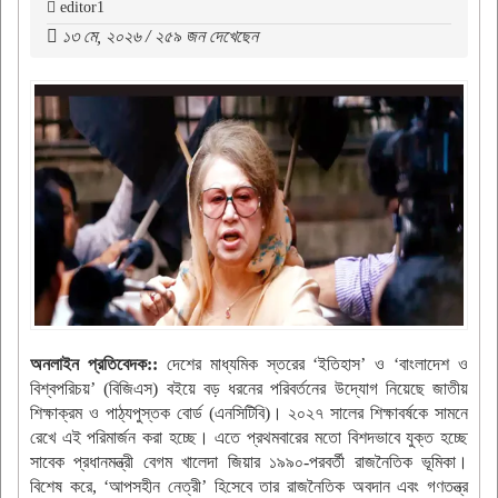
editor1
১৩ মে, ২০২৬ / ২৫৯ জন দেখেছেন
অনলাইন প্রতিবেদক::
দেশের মাধ্যমিক স্তরের ‘ইতিহাস’ ও ‘বাংলাদেশ ও
বিশ্বপরিচয়’ (বিজিএস) বইয়ে বড় ধরনের পরিবর্তনের উদ্যোগ নিয়েছে জাতীয়
শিক্ষাক্রম ও পাঠ্যপুস্তক বোর্ড (এনসিটিবি)। ২০২৭ সালের শিক্ষাবর্ষকে সামনে
রেখে এই পরিমার্জন করা হচ্ছে। এতে প্রথমবারের মতো বিশদভাবে যুক্ত হচ্ছে
সাবেক প্রধানমন্ত্রী বেগম খালেদা জিয়ার ১৯৯০-পরবর্তী রাজনৈতিক ভূমিকা।
বিশেষ করে, ‘আপসহীন নেত্রী’ হিসেবে তার রাজনৈতিক অবদান এবং গণতন্ত্র