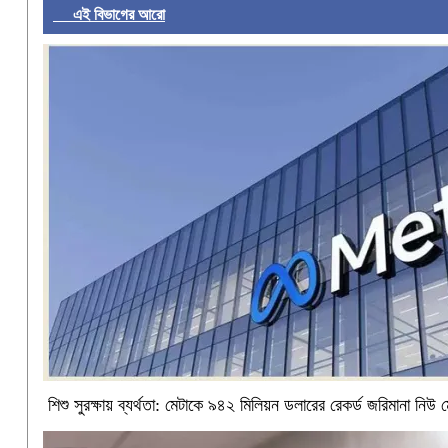
এই বিভাগের আরো
শিশু সুরক্ষায় ব্যর্থতা: মেটাকে ৯৪২ মিলিয়ন ডলারের রেকর্ড জরিমানা নিউ