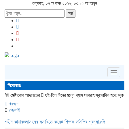
শুক্রবার, ০৭ অগাস্ট ২০২৬, ০৩:১২ অপরাহ্ন
সার্চ
Toggle
navigati
শিরোনামঃ
োর আদালতের
দুই-তিন দিনের মধ্যে গ্যাস সরবরাহ স্বাভাবিক হবে: জ্বালানি মন্ত্রী
জীবিত 
প্রচ্ছদ
রাজশাহী
শহীদ কামারুজ্জামানের সমাধিতে রুয়েট শিক্ষক সমিতির শ্রদ্ধাঞ্জলি