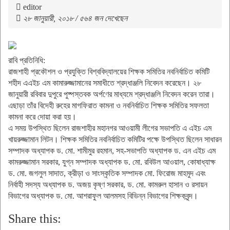
editor
২৮ জানুয়ারী, ২০১৮ / ৫৬৪ জন দেখেছেন
রাবি প্রতিনিধি:
রাজশাহী প্রকৌশল ও প্রযুক্তি বিশ্ববিদ্যালয়ের শিক্ষক সমিতির নবনির্বাচিত কমিটি
শহীদ এএইচ এম কামারুজ্জামানের সমাধীতে শ্রদ্ধাঞ্জলি নিবেদন করেছেন। ২৮
জানুয়ারী রবিবার দুপুরে পুষ্পস্তবক অর্পণের মাধ্যমে শ্রদ্ধাঞ্জলি নিবেদন করেন তারা।
এছাড়া তাঁর বিদেহী রুহের মাগফিরাত কামনা ও নবনির্বাচিত শিক্ষক সমিতির সফলতা
কামনা করে দোয়া করা হয়।
এ সময় উপস্থিত ছিলেন রাজশাহীর মহানগর আওয়ামী লীগের সভাপতি এ এইচ এম
খায়রুজ্জামান লিটন। শিক্ষক সমিতির নবনির্বাচিত কমিটির পক্ষে উপস্থিত ছিলেন সাধারন
সম্পাদক অধ্যাপক ড. মো. শামীমুর রহমান, সহ-সভাপতি অধ্যাপক ড. এন এইচ এম
কামরুজ্জামান সরকার, যুগ্ন সম্পাদক অধ্যাপক ড. মো. রবিউল আওয়াল, কোষাধ্যাক্ষ
ড. মো. জগলুল সাদাত, ক্রীড়া ও সাংস্কৃতিক সম্পাদক মো. ফিরোজ মাহমুদ এবং
নির্বাহী সদস্য অধ্যাপক ড. অজয় কৃষ্ণ সরকার, ড. মো. কামরুল হাসান ও রসায়ন
বিভাগের অধ্যাপক ড. মো. আশরাফুল আলমসহ বিভিন্ন বিভাগের শিক্ষকবৃন্দ।
Share this: