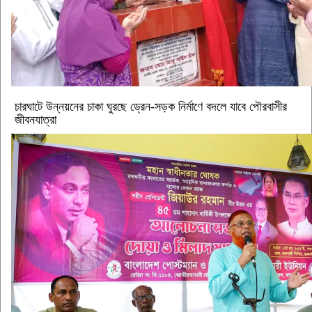
চারঘাটে উন্নয়নের চাকা ঘুরছে ড্রেন-সড়ক নির্মাণে বদলে যাবে পৌরবাসীর
জীবনযাত্রা