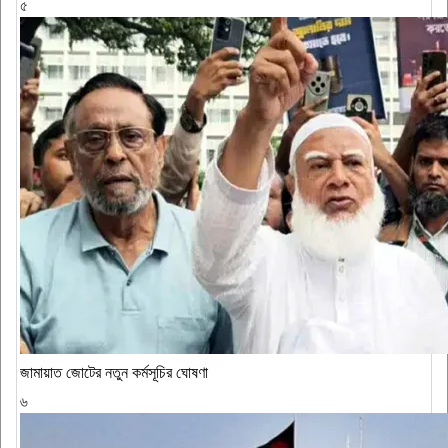
৫
জামায়াত জোটের নতুন কর্মসূচির ঘোষণা
৬