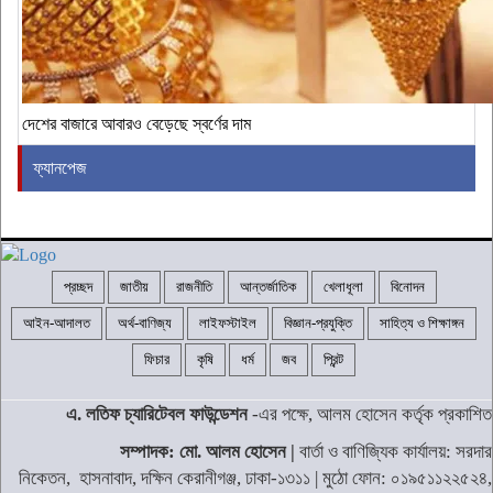
দেশের বাজারে আবারও বেড়েছে স্বর্ণের দাম
ফ্যানপেজ
প্রচ্ছদ
জাতীয়
রাজনীতি
আন্তর্জাতিক
খেলাধূলা
বিনোদন
আইন-আদালত
অর্থ-বাণিজ্য
লাইফস্টাইল
বিজ্ঞান-প্রযুক্তি
সাহিত্য ও শিক্ষাঙ্গন
ফিচার
কৃষি
ধর্ম
জব
প্রিন্ট
এ. লতিফ চ্যারিটেবল ফাউন্ডেশন
-এর পক্ষে, আলম হোসেন কর্তৃক প্রকাশিত
সম্পাদক: মো. আলম হোসেন |
বার্তা ও বাণিজ্যিক কার্যালয়: সরদার
নিকেতন, হাসনাবাদ, দক্ষিন কেরানীগঞ্জ, ঢাকা-১৩১১ | মুঠো ফোন: ০১৯৫১১২২৫২৪,