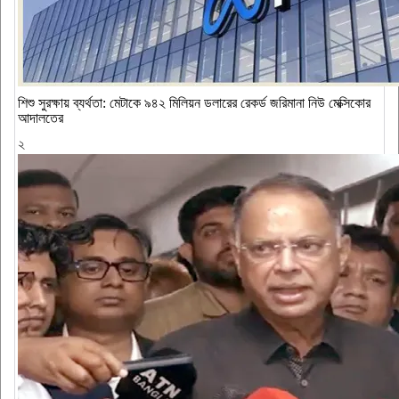
শিশু সুরক্ষায় ব্যর্থতা: মেটাকে ৯৪২ মিলিয়ন ডলারের রেকর্ড জরিমানা নিউ মেক্সিকোর
আদালতের
২