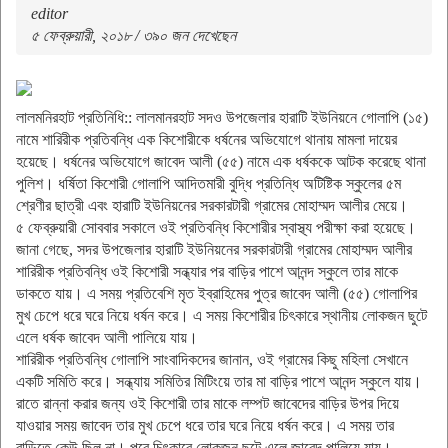
editor
৫ ফেব্রুয়ারী, ২০১৮ / ৩৯০ জন দেখেছেন
লালমনিরহাট প্রতিনিধি:: লালমানরহাট সদও উপজেলার হারাটি ইউনিয়নে গোলাপি (১৫)
নামে শারিরীক প্রতিবন্ধি এক কিশোরীকে ধর্ষনের অভিযোগে থানায় মামলা দায়ের
হয়েছে। ধর্ষনের অভিযোগে জাবেদ আলী (৫৫) নামে এক ধর্ষককে আটক করেছে থানা
পুলিশ। ধর্ষিতা কিশোরী গোলাপি আদিতমারী বুদ্ধি প্রতিন্ধি অটিষ্টিক স্কুলের ৫ম
শ্রেণীর ছাত্রী এবং হারাটি ইউনিয়নের সরকারটারী গ্রামের মোহাম্মদ আলীর মেয়ে।
৫ ফেব্রুয়ারী সোববার সকালে ওই প্রতিবন্ধি কিশোরীর স্বাস্থ্য পরীক্ষা করা হয়েছে।
জানা গেছে, সদর উপজেলার হারাটি ইউনিয়নের সরকারটারী গ্রামের মোহাম্মদ আলীর
শারিরীক প্রতিবন্ধি ওই কিশোরী সন্ধ্যার পর বাড়ির পাশে আনন্দ স্কুলে তার মাকে
ডাকতে যায়। এ সময় প্রতিবেশি মৃত ইব্রাহিমের পুত্র জাবেদ আলী (৫৫) গোলাপির
মুখ চেপে ধরে ঘরে নিয়ে ধর্ষন করে। এ সময় কিশোরীর চিৎকারে স্থানীয় লোকজন ছুটে
এলে ধর্ষক জাবেদ আলী পালিয়ে যায়।
শারিরীক প্রতিবন্ধি গোলাপি সাংবাদিকদের জানান, ওই গ্রামের কিছু মহিলা সেখানে
একটি সমিতি করে। সন্ধ্যায় সমিতির মিটিংয়ে তার মা বাড়ির পাশে আনন্দ স্কুলে যায়।
রাতে রান্না করার জন্য ওই কিশোরী তার মাকে লম্পট জাবেদের বাড়ির উপর দিয়ে
যাওয়ার সময় জাবেদ তার মুখ চেপে ধরে তার ঘরে নিয়ে ধর্ষন করে। এ সময় তার
বাড়িতে কেউ ছিল না। পরে চিৎকারে লোকজন ছুটে এলে জাবেদ পালিয়ে যায়।