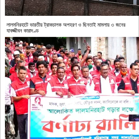
লালমনিরহাটে ভারতীয় ট্রাকচালক অপহরণ ও ছিনতাই মামলায় ৩ জনের
যাবজ্জীবন কারাদণ্ড