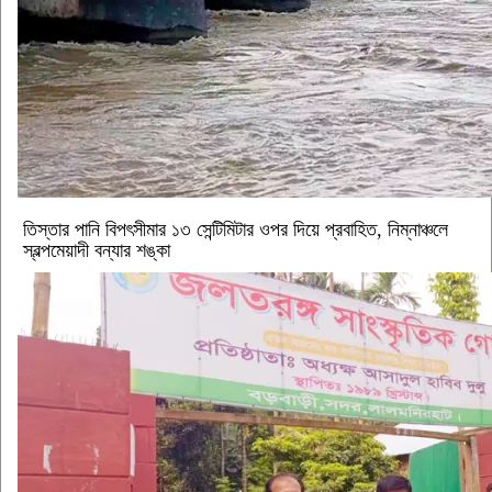
‎তিস্তার পানি বিপৎসীমার ১৩ সেন্টিমিটার ওপর দিয়ে প্রবাহিত, নিম্নাঞ্চলে
স্বল্পমেয়াদী বন্যার শঙ্কা