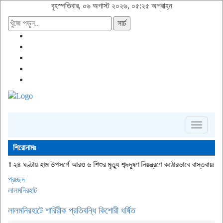
বৃহস্পতিবার, ০৬ অগাস্ট ২০২৬, ০৫:২৫ অপরাহ্ন
সার্চ
Toggle
navigati
শিরোনামঃ
হাম উপসর্গে আরও ৬ শিশুর মৃত্যু
শব্দদূষণ নিয়ন্ত্রণে কঠোরভাবে বাস্তবায়নের উদ্যোগ নিয়েছ
প্রচ্ছদ
লালমনিরহাট
লালমনিরহাটে শারিরীক প্রতিবন্ধি কিশোরী ধর্ষিত