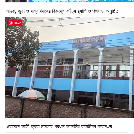
মাদক, জুয়া ও বাল্যবিবাহের বিরুদ্ধে বর্ণাঢ্য র‍্যালি ও পথসভা অনুষ্ঠিত
Save
ওয়াজেদ আলী হত্যা মামলায় প্রধান আসামির যাবজ্জীবন কারাদণ্ড