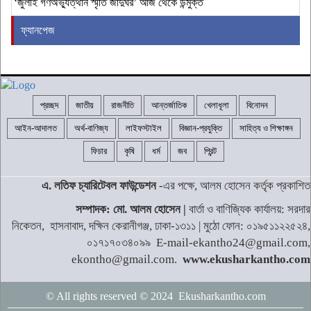
‘জুলাই গণঅভ্যুত্থান স্মৃতি জাদুঘর’ আজ থেকে উন্মুক্ত
ফ্যানপেজ
প্রচ্ছদ
জাতীয়
রাজনীতি
আন্তর্জাতিক
খেলাধূলা
বিনোদন
আইন-আদালত
অর্থ-বাণিজ্য
লাইফস্টাইল
বিজ্ঞান-প্রযুক্তি
সাহিত্য ও শিক্ষাঙ্গন
ফিচার
কৃষি
ধর্ম
জব
প্রিন্ট
এ. লতিফ চ্যারিটেবল ফাউন্ডেশন
-এর পক্ষে, আলম হোসেন কর্তৃক প্রকাশিত
সম্পাদক: মো. আলম হোসেন |
বার্তা ও বাণিজ্যিক কার্যালয়: সরদার
নিকেতন, হাসনাবাদ, দক্ষিন কেরানীগঞ্জ, ঢাকা-১৩১১ | মুঠো ফোন: ০১৯৫১১২২৫২৪,
০১৭১৭০৩৪০৯৯ E-mail-ekantho24@gmail.com,
ekontho@gmail.com.
www.ekusharkantho.com
© All rights reserved © 2024 Ekusharkantho.com