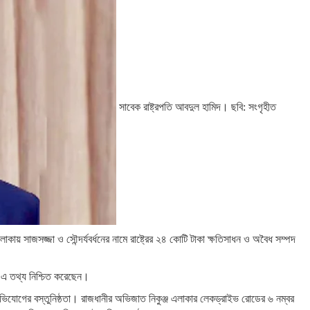
সাবেক রাষ্ট্রপতি আবদুল হামিদ। ছবি: সংগৃহীত
এলাকায় সাজসজ্জা ও সৌন্দর্যবর্ধনের নামে রাষ্ট্রের ২৪ কোটি টাকা ক্ষতিসাধন ও অবৈধ সম্পদ
 এ তথ্য নিশ্চিত করেছেন।
িযোগের বস্তুনিষ্ঠতা। রাজধানীর অভিজাত নিকুঞ্জ এলাকার লেকড্রাইভ রোডের ৬ নম্বর