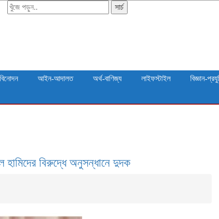
সার্চ
বিনোদন
আইন-আদালত
অর্থ-বাণিজ্য
লাইফস্টাইল
বিজ্ঞান-প্রযু
ল হামিদের বিরুদ্ধে অনুসন্ধানে দুদক