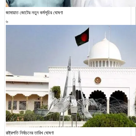
জামায়াত জোটের নতুন কর্মসূচির ঘোষণা
৬
রাষ্ট্রপতি নির্বাচনের তারিখ ঘোষণা