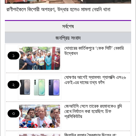
রাণীশংকৈলে কিশোরী অপহরণ, উদ্ধার হলেও মামলা নেয়নি থানা
সর্বশেষ
জনপ্রিয় সংবাদ
দোহারের কার্তিকপুরে ‘কেক সিটি’ বেকারি
উদ্বোধন
১
ঘোষণার আগেই স্যামসাং গ্যালাক্সি এস২৬
এফই-এর দামের তথ্য ফাঁস
২
জেআইসি সেলে তারেক রহমানকেও বন্দি
রেখে নির্যাতন করা হয়েছিল: চিফ
৩
প্রসিকিউটর
জিয়াউর রহমান স্বৈরাচার ছিলেন না: