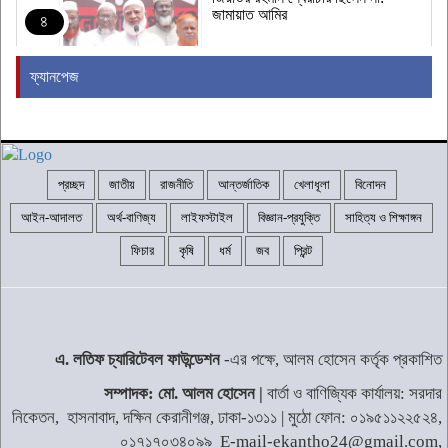
জামায়াত আমির
৪
ফ্যানপেজ
ন্যাটোর ঐক্য পরীক্ষা করতে হামলা চালাতে
পারে রাশিয়া
৫
প্রচ্ছদ
জাতীয়
রাজনীতি
আন্তর্জাতিক
খেলাধূলা
বিনোদন
কাঁধখোলা গাউনে নজর কাড়লেন নুসরাত
ফারিয়া
৬
আইন-আদালত
অর্থ-বাণিজ্য
লাইফস্টাইল
বিজ্ঞান-প্রযুক্তি
সাহিত্য ও শিক্ষাঙ্গন
ফিচার
কৃষি
ধর্ম
জব
প্রিন্ট
মাইক্রোপ্লাস্টিকের সঙ্গে কি হার্ট অ্যাটাকের
উচ্চ ঝুঁকি আছে?
৭
এ. লতিফ চ্যারিটেবল ফাউন্ডেশন
-এর পক্ষে, আলম হোসেন কর্তৃক প্রকাশিত
জ্বালানি সংকট মোকাবিলায় সর্বোচ্চ চেষ্টা
সম্পাদক: মো. আলম হোসেন |
বার্তা ও বাণিজ্যিক কার্যালয়: সরদার
চালিয়ে যাচ্ছে সরকার: প্রধানমন্ত্রী
৮
নিকেতন, হাসনাবাদ, দক্ষিন কেরানীগঞ্জ, ঢাকা-১৩১১ | মুঠো ফোন: ০১৯৫১১২২৫২৪,
০১৭১৭০৩৪০৯৯ E-mail-ekantho24@gmail.com,