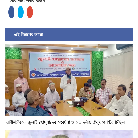
সংবাদটি শেয়ার করুন
এই বিভাগের আরো
রাণীশংকৈলে জুলাই যোদ্ধাদের সংবর্ধনা ও ১১ দলীয় ঐক্যজোটের মিছিল