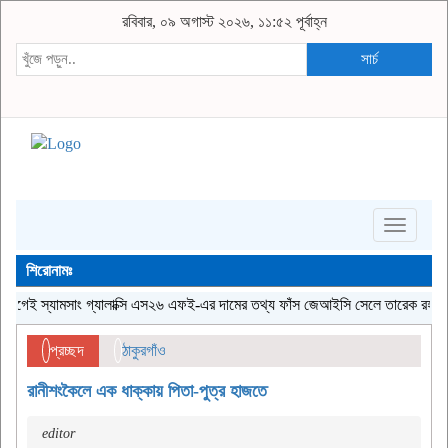
রবিবার, ০৯ অগাস্ট ২০২৬, ১১:৫২ পূর্বাহ্ন
সার্চ
Toggle
navigati
শিরোনামঃ
 স্যামসাং গ্যালাক্সি এস২৬ এফই-এর দামের তথ্য ফাঁস
জেআইসি সেলে তারেক রহমানকেও বন্
প্রচ্ছদ
ঠাকুরগাঁও
রানীশংকৈলে এক ধাক্কায় পিতা-পুত্র হাজতে
editor