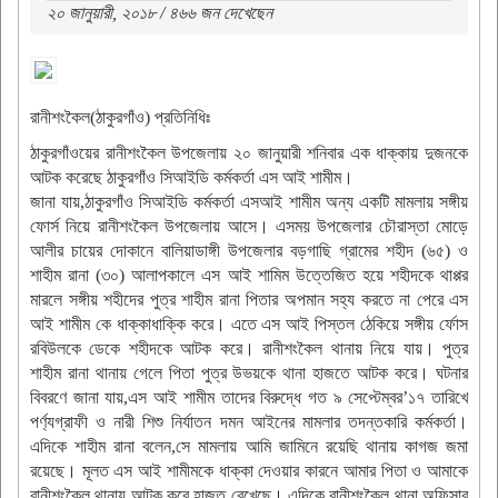
২০ জানুয়ারী, ২০১৮ / ৪৬৬ জন দেখেছেন
রানীশংকৈল(ঠাকুরগাঁও) প্রতিনিধিঃ
ঠাকুরগাঁওয়ের রানীশংকৈল উপজেলায় ২০ জানুয়ারী শনিবার এক ধাক্কায় দুজনকে
আটক করেছে ঠাকুরগাঁও সিআইডি কর্মকর্তা এস আই শামীম।
জানা যায়,ঠাকুরগাঁও সিআইডি কর্মকর্তা এসআই শামীম অন্য একটি মামলায় সঙ্গীয়
ফোর্স নিয়ে রানীশংকৈল উপজেলায় আসে। এসময় উপজেলার চৌরাস্তা মোড়ে
আলীর চায়ের দোকানে বালিয়াডাঙ্গী উপজেলার বড়গাছি গ্রামের শহীদ (৬৫) ও
শাহীম রানা (৩০) আলাপকালে এস আই শামিম উত্তেজিত হয়ে শহীদকে থাপ্পর
মারলে সঙ্গীয় শহীদের পুত্র শাহীম রানা পিতার অপমান সহ্য করতে না পেরে এস
আই শামীম কে ধাক্কাধাক্কি করে। এতে এস আই পিস্তল ঠেকিয়ে সঙ্গীয় র্ফোস
রবিউলকে ডেকে শহীদকে আটক করে। রানীশংকৈল থানায় নিয়ে যায়। পুত্র
শাহীম রানা থানায় গেলে পিতা পুত্র উভয়কে থানা হাজতে আটক করে। ঘটনার
বিবরণে জানা যায়,এস আই শামীম তাদের বিরুদ্ধে গত ৯ সেপ্টেম্বর’১৭ তারিখে
পর্ণ্যগ্রাফী ও নারী শিশু নির্যাতন দমন আইনের মামলার তদন্তকারি কর্মকর্তা।
এদিকে শাহীম রানা বলেন,সে মামলায় আমি জামিনে রয়েছি থানায় কাগজ জমা
রয়েছে। মূলত এস আই শামীমকে ধাক্কা দেওয়ার কারনে আমার পিতা ও আমাকে
রানীশংকৈল থানায় আটক করে হাজত রেখেছে। এদিকে রানীশংকৈল থানা অফিসার