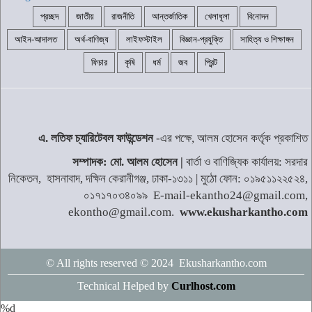
প্রচ্ছদ
জাতীয়
রাজনীতি
আন্তর্জাতিক
খেলাধূলা
বিনোদন
কাঁধখোলা গাউনে নজর কাড়লেন নুসরাত
ফারিয়া
৬
আইন-আদালত
অর্থ-বাণিজ্য
লাইফস্টাইল
বিজ্ঞান-প্রযুক্তি
সাহিত্য ও শিক্ষাঙ্গন
ফিচার
কৃষি
ধর্ম
জব
প্রিন্ট
মাইক্রোপ্লাস্টিকের সঙ্গে কি হার্ট অ্যাটাকের
উচ্চ ঝুঁকি আছে?
৭
এ. লতিফ চ্যারিটেবল ফাউন্ডেশন
-এর পক্ষে, আলম হোসেন কর্তৃক প্রকাশিত
জ্বালানি সংকট মোকাবিলায় সর্বোচ্চ চেষ্টা
সম্পাদক: মো. আলম হোসেন |
বার্তা ও বাণিজ্যিক কার্যালয়: সরদার
চালিয়ে যাচ্ছে সরকার: প্রধানমন্ত্রী
৮
নিকেতন, হাসনাবাদ, দক্ষিন কেরানীগঞ্জ, ঢাকা-১৩১১ | মুঠো ফোন: ০১৯৫১১২২৫২৪,
০১৭১৭০৩৪০৯৯ E-mail-ekantho24@gmail.com,
ekontho@gmail.com.
www.ekusharkantho.com
নাটোরে বাস-নছিমনের মুখোমুখি সংঘর্ষে তিন
গরু ব্যবসায়ী নিহত
৯
© All rights reserved © 2024 Ekusharkantho.com
Technical Helped by
র‍্যাব বিলুপ্ত হয়ে নতুন নামে আসছে
Curlhost.com
এসআরবি
১০
%d