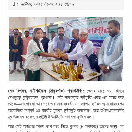
৮ অক্টোবর, ২০২৫ / ৬০৯ জন দেখেছেন
মোঃ বিপ্লব, রাণীশংকৈল (ঠাকুরগাঁও) প্রতিনিধি::
খেলার মাঠে ঘাম ঝরিয়ে
দেশজুড়ে কুড়িয়েছেন প্রশংসা। সেই সাফল্যের স্বীকৃতি এবার এল ঘরের কাছ
থেকে—ভালোবাসা আর গর্বে ভরা এক সংবর্ধনায়। জাপান ফুটবল অ্যাসোসিয়েশন
আয়োজিত অনূর্ধ্ব–১৪ জাতীয় ফুটবল টুর্নামেন্টে রানার্সআপ হয়ে রাণীশংকৈলবাসীর
মুখ উজ্জ্বল করেছে রাঙ্গাটুঙ্গী ইউনাইটেড প্রমিলা ফুটবল দল।
আর সেই অর্জনের আনন্দ ভাগ করে নিতে বুধবার (৮ অক্টোবর) তাদের জন্য এক