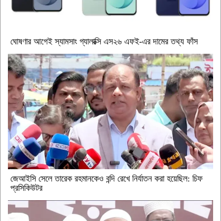
ঘোষণার আগেই স্যামসাং গ্যালাক্সি এস২৬ এফই-এর দামের তথ্য ফাঁস
জেআইসি সেলে তারেক রহমানকেও বন্দি রেখে নির্যাতন করা হয়েছিল: চিফ
প্রসিকিউটর