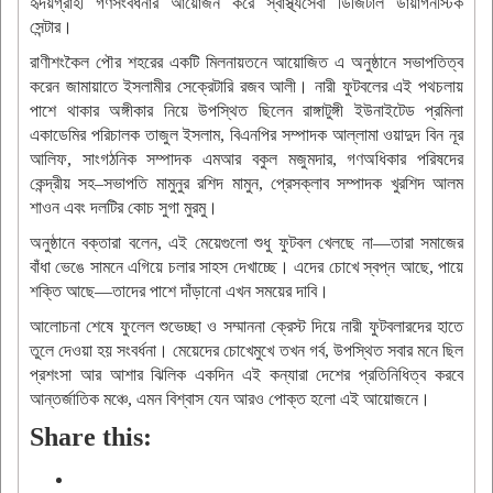
হৃদয়গ্রাহী গণসংবর্ধনার আয়োজন করে স্বাস্থ্যসেবা ডিজিটাল ডায়াগনস্টিক
সেন্টার।
রাণীশংকৈল পৌর শহরের একটি মিলনায়তনে আয়োজিত এ অনুষ্ঠানে সভাপতিত্ব
করেন জামায়াতে ইসলামীর সেক্রেটারি রজব আলী। নারী ফুটবলের এই পথচলায়
পাশে থাকার অঙ্গীকার নিয়ে উপস্থিত ছিলেন রাঙ্গাটুঙ্গী ইউনাইটেড প্রমিলা
একাডেমির পরিচালক তাজুল ইসলাম, বিএনপির সম্পাদক আল্লামা ওয়াদুদ বিন নূর
আলিফ, সাংগঠনিক সম্পাদক এমআর বকুল মজুমদার, গণঅধিকার পরিষদের
কেন্দ্রীয় সহ–সভাপতি মামুনুর রশিদ মামুন, প্রেসক্লাব সম্পাদক খুরশিদ আলম
শাওন এবং দলটির কোচ সুগা মুরমু।
অনুষ্ঠানে বক্তারা বলেন, এই মেয়েগুলো শুধু ফুটবল খেলছে না—তারা সমাজের
বাঁধা ভেঙে সামনে এগিয়ে চলার সাহস দেখাচ্ছে। এদের চোখে স্বপ্ন আছে, পায়ে
শক্তি আছে—তাদের পাশে দাঁড়ানো এখন সময়ের দাবি।
আলোচনা শেষে ফুলেল শুভেচ্ছা ও সম্মাননা ক্রেস্ট দিয়ে নারী ফুটবলারদের হাতে
তুলে দেওয়া হয় সংবর্ধনা। মেয়েদের চোখেমুখে তখন গর্ব, উপস্থিত সবার মনে ছিল
প্রশংসা আর আশার ঝিলিক একদিন এই কন্যারা দেশের প্রতিনিধিত্ব করবে
আন্তর্জাতিক মঞ্চে, এমন বিশ্বাস যেন আরও পোক্ত হলো এই আয়োজনে।
Share this: