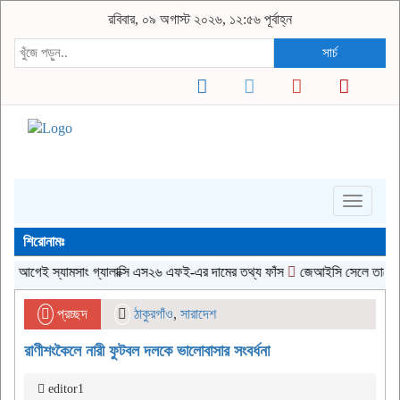
রবিবার, ০৯ অগাস্ট ২০২৬, ১২:৫৬ পূর্বাহ্ন
সার্চ
Toggle
navigati
শিরোনামঃ
গেই স্যামসাং গ্যালাক্সি এস২৬ এফই-এর দামের তথ্য ফাঁস
জেআইসি সেলে তারেক রহমানকে
প্রচ্ছদ
ঠাকুরগাঁও
,
সারাদেশ
রাণীশংকৈলে নারী ফুটবল দলকে ভালোবাসার সংবর্ধনা
editor1