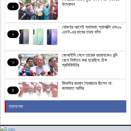
উদ্বোধন
১
ঘোষণার আগেই স্যামসাং গ্যালাক্সি এস২৬
এফই-এর দামের তথ্য ফাঁস
২
জেআইসি সেলে তারেক রহমানকেও বন্দি
রেখে নির্যাতন করা হয়েছিল: চিফ
৩
প্রসিকিউটর
জিয়াউর রহমান স্বৈরাচার ছিলেন না:
জামায়াত আমির
৪
ফ্যানপেজ
ন্যাটোর ঐক্য পরীক্ষা করতে হামলা চালাতে
পারে রাশিয়া
৫