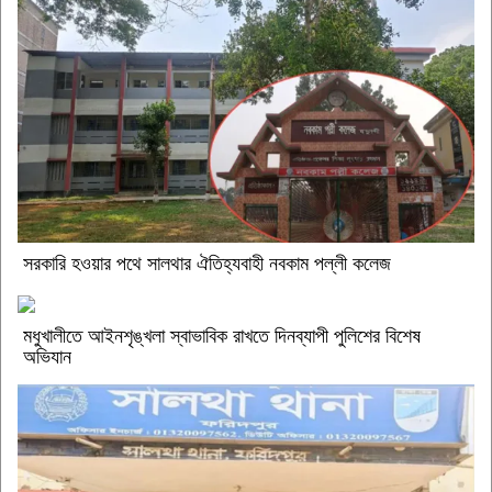
সরকারি হওয়ার পথে সালথার ঐতিহ্যবাহী নবকাম পল্লী কলেজ
মধুখালীতে আইনশৃঙ্খলা স্বাভাবিক রাখতে দিনব্যাপী পুলিশের বিশেষ
অভিযান