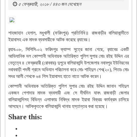
৫ ফেব্রুয়ারী, ২০১৮ / ৪৪৩ জন দেখেছেন
শাহজাহান হেলাল, মধুখালী (ফরিদপুর) প্রতিনিধি॥ রাজবাড়ীর বালিয়াকান্দীতে
ইয়াবাসহ এক মাদক ব্যবসায়ীকে আটক করেছে র‌্যাবের।
র‌্যাব-০৮, সিপিসি-০২ ফরিদপুর ক্যাম্প সুত্রে জানা গেছে, র‌্যাবের একটি
আভিযানিক দল কোম্পানী অধিনায়ক অতিরিক্ত পুলিশ সুপার মোঃ রইছ উদ্দিন এর
নেতৃত্বে ৪ ফেব্রুয়ারী (রোববার) দুপুরে বালিয়াকান্দি উপজেলার নবাবপুর ইউনিয়নের
নবাববাড়ী পদমী গ্রামে অভিযান পরিচালনা করে মোঃ শাহিদুল শেখ(২০), পিতাঃ মোঃ
সদর আলী শেখকে ৬৪ পিস ইয়াবাসহ হাতে নাতে আটক করেন।
কোম্পানী অধিনায়ক অতিরিক্ত পুলিশ সুপার মোঃ রইছ উদ্দিন জানান শহিদুল
একজন পেশাদার মাদক ব্যবসায়ী এবং সে দীর্ঘদিন যাবৎ রাজবাড়ী জেলার
বালিয়াকান্দিসহ বিভিন্ন এলাাকায় নিষিদ্ধ মাদক ইয়াবা বিক্রয় কার্যক্রম চালিয়ে
আসছেন। আটককৃতকে বালিয়াকান্দি থানায় হস্তান্তর করা হয়েছে।
Share this: