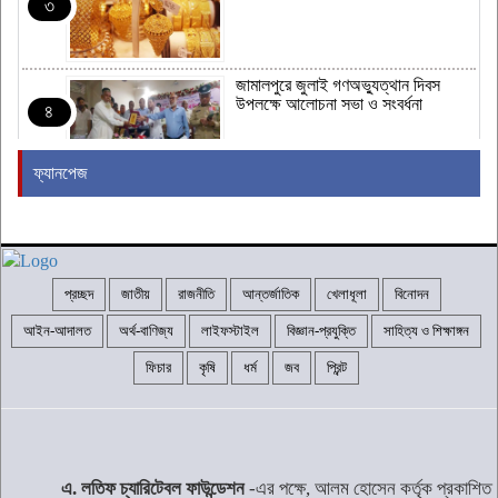
৩
জামালপুরে জুলাই গণঅভ্যুত্থান দিবস
উপলক্ষে আলোচনা সভা ও সংবর্ধনা
৪
ফ্যানপেজ
যুক্তরাষ্ট্রের প্রথম মুসলিম সিনেটর হতে
পারেন এল-সায়েদ
৫
প্রচ্ছদ
জাতীয়
রাজনীতি
আন্তর্জাতিক
খেলাধূলা
বিনোদন
শেখ হাসিনাকে দিল্লিতে কথা বলতে দেওয়ায়
ক্ষুব্ধ ঢাকা
৬
আইন-আদালত
অর্থ-বাণিজ্য
লাইফস্টাইল
বিজ্ঞান-প্রযুক্তি
সাহিত্য ও শিক্ষাঙ্গন
ফিচার
কৃষি
ধর্ম
জব
প্রিন্ট
‘জুলাই গণঅভ্যুত্থান স্মৃতি জাদুঘর’ আজ
থেকে উন্মুক্ত
৭
এ. লতিফ চ্যারিটেবল ফাউন্ডেশন
-এর পক্ষে, আলম হোসেন কর্তৃক প্রকাশিত