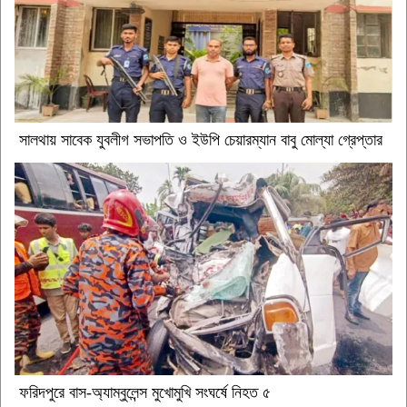
সালথায় সাবেক যুবলীগ সভাপতি ও ইউপি চেয়ারম্যান বাবু মোল্যা গ্রেপ্তার
ফরিদপুরে বাস-অ্যাম্বুলেন্স মুখোমুখি সংঘর্ষে নিহত ৫