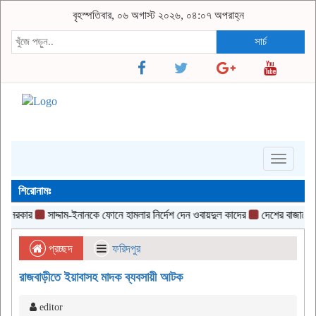
বৃহস্পতিবার, ০৬ অগাস্ট ২০২৬, ০৪:০৭ অপরাহ্ন
সার্চ
Toggle
navigati
শিরোনামঃ
রকার
সাদ্দাম-ইনানকে ফোনে হামলার নির্দেশ দেন ওবায়দুল কাদের
দেশের বাজারে আবারও
প্রচ্ছদ
ফরিদপুর
রাজবাড়ীতে ইয়াবাসহ মাদক ব্যবসায়ী আটক
editor