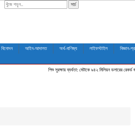
সার্চ
বিনোদন
আইন-আদালত
অর্থ-বাণিজ্য
লাইফস্টাইল
বিজ্ঞান-প্র
শিশু সুরক্ষায় ব্যর্থতা: মেটাকে ৯৪২ মিলিয়ন ডলারের রেকর্ড জরিমানা নিউ 