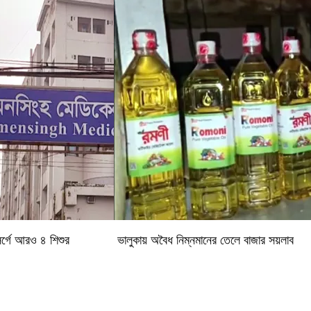
র্গে আরও ৪ শিশুর
ভালুকায় অবৈধ নিম্নমানের তেলে বাজার সয়লাব