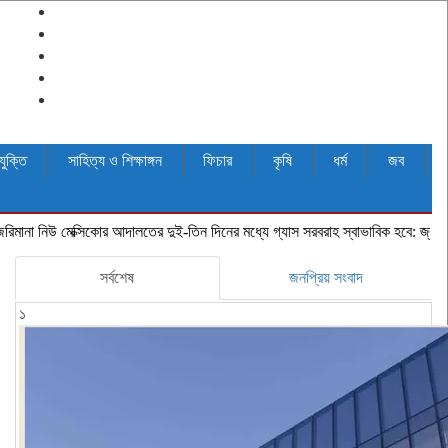
যুক্তি
সাহিত্য ও শিক্ষাঙ্গন
ফিচার
কৃষি
ধর্ম
জব
মেক্সিকোর আদালতের
দুই-তিন দিনের মধ্যে গ্যাস সরবরাহ স্বাভাবিক হবে: জ্বালানি মন্ত্রী
জীবিত
সর্বশেষ
জনপ্রিয় সংবাদ
১