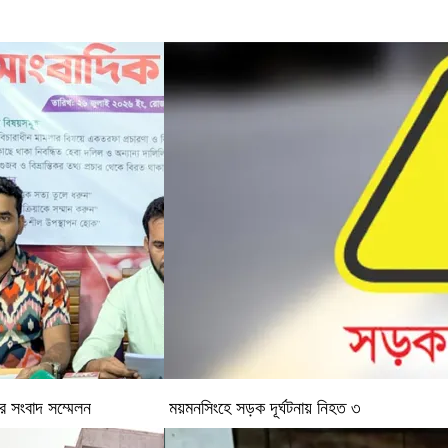
র সংবাদ সম্মেলন
ময়মনসিংহে সড়ক দূর্ঘটনায় নিহত ৩