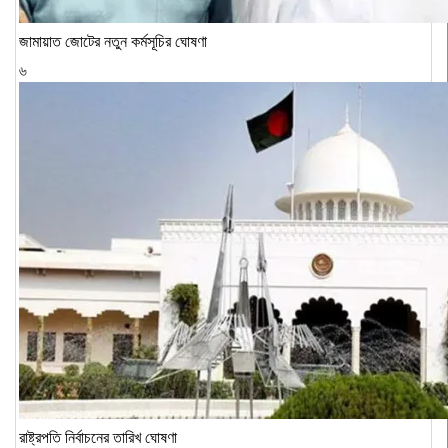
জামায়াত জোটের নতুন কর্মসূচির ঘোষণা
৬
রাষ্ট্রপতি নির্বাচনের তারিখ ঘোষণা