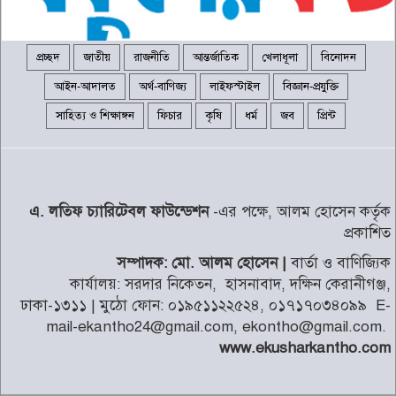
কালিয়াকৈরে ২৫ লাখ টাকার নকল
সিগারেট জব্দ, গ্রেপ্তার ২
৭
প্রচ্ছদ
জাতীয়
রাজনীতি
আন্তর্জাতিক
খেলাধূলা
বিনোদন
আইন-আদালত
অর্থ-বাণিজ্য
লাইফস্টাইল
বিজ্ঞান-প্রযুক্তি
খালেদা জিয়ার বিরুদ্ধে মিথ্যা সাক্ষী
সাহিত্য ও শিক্ষাঙ্গন
ফিচার
কৃষি
ধর্ম
জব
প্রিন্ট
দেওয়া সাবেক যুগ্ম সচিব জগলুল
৮
পাশা গ্রেপ্তার
দক্ষিণ কোরিয়ায় তীব্র তাপপ্রবাহে ১৬
এ. লতিফ চ্যারিটেবল ফাউন্ডেশন
-এর পক্ষে, আলম হোসেন কর্তৃক
জনের মৃত্যু
৯
প্রকাশিত
সম্পাদক: মো. আলম হোসেন |
বার্তা ও বাণিজ্যিক
জুলাই স্মৃতি জাদুঘর গণতান্ত্রিক
কার্যালয়: সরদার নিকেতন, হাসনাবাদ, দক্ষিন কেরানীগঞ্জ,
আন্দোলনের প্রতিচ্ছবি: প্রধানমন্ত্রী
১০
ঢাকা-১৩১১ | মুঠো ফোন: ০১৯৫১১২২৫২৪, ০১৭১৭০৩৪০৯৯ E-
mail-ekantho24@gmail.com, ekontho@gmail.com.
www.ekusharkantho.com