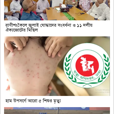
রাণীশংকৈলে জুলাই যোদ্ধাদের সংবর্ধনা ও ১১ দলীয়
ঐক্যজোটের মিছিল
হাম উপসর্গে আরো ৫ শিশুর মৃত্যু