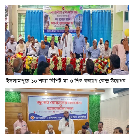
ইসলামপুরে ১০ শয্যা বিশিষ্ট মা ও শিশু কল্যাণ কেন্দ্র উদ্বোধন