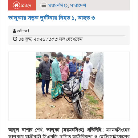
প্রচ্ছদ
ময়মনসিংহ
,
সারাদেশ
ভালুকায় সড়ক দুর্ঘটনায় নিহত ১, আহত ৩
editor1
১৬ জুন, ২০২৬ / ১৫৩ জন দেখেছেন
আবুল বাশার শেখ, ভালুকা (ময়মনসিংহ) প্রতিনিধি::
ময়মনসিংহের
ভালুকায় যাত্রীবাহী সিএনজি-চালিত অটোরিকশা ও মোটরসাইকেলের