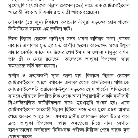
মুখোমুখি সংঘর্ষে মো: বিল্লাল হোসেন (৩০) নামে এক মোটরসাইকেল
আরোহী নিহত ও সিএনজির ৩ যাত্রী আহত হয়েছেন।
সোমবার (১৫ জুন) বিকালে ভরাডোবা-উথুরা সড়কের হোম গার্ডেন
লিমিটেডের সামনে এই দুর্ঘটনা ঘটে।
নিহত বিল্লাল হোসেন গাজীপুর সদর থানার বানিয়ার চালা (বাঘের
বাজার) এলাকার মৃত হাসমত আলীর ছেলে। আহতদের মধ্যে উথুরা
বাজার কেন্দ্রীয় জামে মসজিদের পেশ ইমাম মাওলানা মামুনুর রশিদ,
তার স্ত্রী ও মেয়ে রয়েছেন। তাদেরকে ভালুকা উপজেলা স্বাস্থ্য
কমপ্লেক্সে ভর্তি করা হয়েছে।
স্থানীয় ও প্রত্যক্ষদর্শী সূত্রে জানা যায়, বিকালে বিল্লাল হোসেন
মোটরসাইকেল যোগে বগাজান এলাকা থেকে আসছিলেন। পথিমধ্যে
মোটরসাইকেলটি ভরাডোবা-উথুরা সড়কের হোম গার্ডেন লিমিটেডের
সামনে পৌঁছালে বিপরীত দিক থেকে আসা উথুরাগামী একটি যাত্রীবাহী
সিএনজিচালিত অটোরিকশার সাথে মুখোমুখি সংঘর্ষ হয়। এতে
মোটরসাইকেল আরোহী বিল্লাল ছিটকে পড়ে এবং মুখে প্রচণ্ড আঘাত
পেয়ে গুরুতর আহত হয়। এসময় স্থানীয় লোকজন তাকে উদ্ধার করে
দ্রুত ভালুকা উপজেলা স্বাস্থ্য কমপ্লেক্সে নিয়ে যান। সেখানে
হাসপাতালের কর্তব্যরত চিকিৎসক পরীক্ষা-নিরীক্ষা শেষে তাকে মৃত
ঘোষণা করেন।