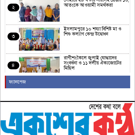
দোহারে ২৪ ঘন্টায় নারীসহ গ্রেপ্তার ১৬,
আতংকে আওয়ামী সমর্থকরা
২
ইসলামপুরে ১০ শয্যা বিশিষ্ট মা ও
শিশু কল্যাণ কেন্দ্র উদ্বোধন
৩
রাণীশংকৈলে জুলাই যোদ্ধাদের
সংবর্ধনা ও ১১ দলীয় ঐক্যজোটের
৪
মিছিল
ফ্যানপেজ
হাম উপসর্গে আরো ৫ শিশুর মৃত্যু
৫
শ্রীনগরে বিএনপির উদ্যোগে
গনঅভ্যুত্থান দিবস উদযাপন
৬