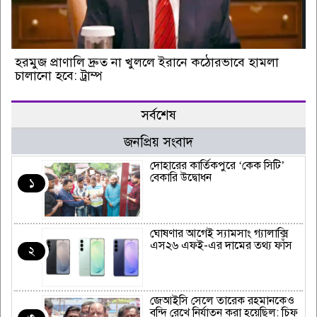
হরমুজ প্রাণালি দ্রুত না খুললে ইরানে কঠোরভাবে হামলা
চালানো হবে: ট্রাম্প
সর্বশেষ
জনপ্রিয় সংবাদ
দোহারের কার্তিকপুরে ‘কেক সিটি’
বেকারি উদ্বোধন
১
ঘোষণার আগেই স্যামসাং গ্যালাক্সি
এস২৬ এফই-এর দামের তথ্য ফাঁস
২
জেআইসি সেলে তারেক রহমানকেও
বন্দি রেখে নির্যাতন করা হয়েছিল: চিফ