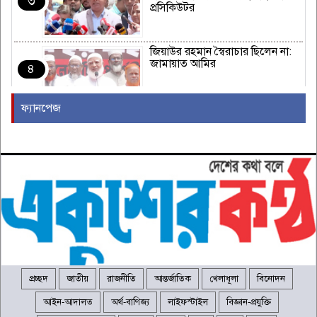
৩
প্রসিকিউটর
জিয়াউর রহমান স্বৈরাচার ছিলেন না:
জামায়াত আমির
৪
ফ্যানপেজ
ন্যাটোর ঐক্য পরীক্ষা করতে হামলা
চালাতে পারে রাশিয়া
৫
কাঁধখোলা গাউনে নজর কাড়লেন
নুসরাত ফারিয়া
৬
মাইক্রোপ্লাস্টিকের সঙ্গে কি হার্ট
অ্যাটাকের উচ্চ ঝুঁকি আছে?
৭
প্রচ্ছদ
জাতীয়
রাজনীতি
আন্তর্জাতিক
খেলাধূলা
বিনোদন
আইন-আদালত
অর্থ-বাণিজ্য
লাইফস্টাইল
বিজ্ঞান-প্রযুক্তি