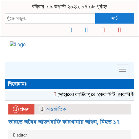
রবিবার, ০৯ অগাস্ট ২০২৬, ০৭:০৮ পূর্বাহ্ন
সার্চ
Toggle
navigat
শিরোনামঃ
দোহারের কার্তিকপুরে ‘কেক সিটি’ বেকারি উদ্বোধন
প্রচ্ছদ
আন্তর্জাতিক
ভারতে অবৈধ আতশবাজি কারখানায় আগুন, নিহত ১৭
editor