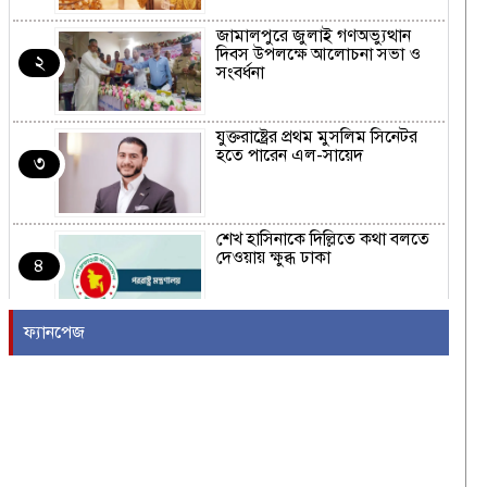
জামালপুরে জুলাই গণঅভ্যুত্থান
দিবস উপলক্ষে আলোচনা সভা ও
২
সংবর্ধনা
যুক্তরাষ্ট্রের প্রথম মুসলিম সিনেটর
হতে পারেন এল-সায়েদ
৩
শেখ হাসিনাকে দিল্লিতে কথা বলতে
দেওয়ায় ক্ষুব্ধ ঢাকা
৪
ফ্যানপেজ
‘জুলাই গণঅভ্যুত্থান স্মৃতি জাদুঘর’
আজ থেকে উন্মুক্ত
৫
বিশ্ববাজারে আবারও জ্বালানি তেলের
দাম কমল
৬