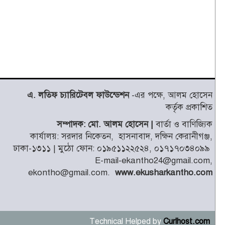
এ. লতিফ চ্যারিটেবল ফাউন্ডেশন
-এর পক্ষে, আলম হোসেন
কর্তৃক প্রকাশিত
সম্পাদক: মো. আলম হোসেন |
বার্তা ও বাণিজ্যিক
কার্যালয়: সরদার নিকেতন, হাসনাবাদ, দক্ষিন কেরানীগঞ্জ,
ঢাকা-১৩১১ | মুঠো ফোন: ০১৯৫১১২২৫২৪, ০১৭১৭০৩৪০৯৯
E-mail-ekantho24@gmail.com,
ekontho@gmail.com.
www.ekusharkantho.com
Technical Helped by
Curlhost.com