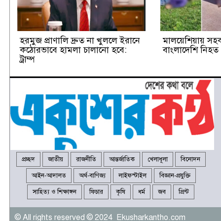
হরমুজ প্রাণালি দ্রুত না খুললে ইরানে
মালয়েশিয়ায় সহকর
কঠোরভাবে হামলা চালানো হবে:
বাংলাদেশি নিহত
ট্রাম্প
প্রচ্ছদ
জাতীয়
রাজনীতি
আন্তর্জাতিক
খেলাধূলা
বিনোদন
আইন-আদালত
অর্থ-বাণিজ্য
লাইফস্টাইল
বিজ্ঞান-প্রযুক্তি
সাহিত্য ও শিক্ষাঙ্গন
ফিচার
কৃষি
ধর্ম
জব
প্রিন্ট
© All rights reserved © 2024 Ekusharkantho.com