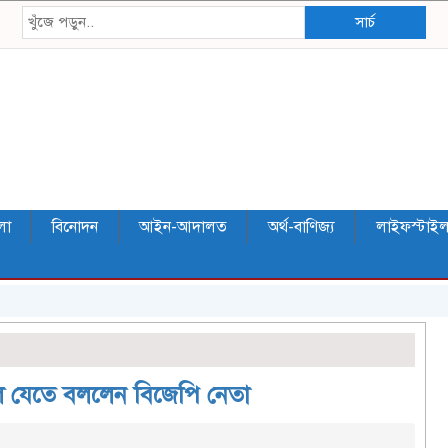
সার্চ
লা
বিনোদন
আইন-আদালত
অর্থ-বাণিজ্য
লাইফস্টাই
লে যেতে বললেন বিজেপি নেতা