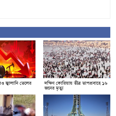
রও জ্বালানি তেলের
দক্ষিণ কোরিয়ায় তীব্র তাপপ্রবাহে ১৬
জনের মৃত্যু