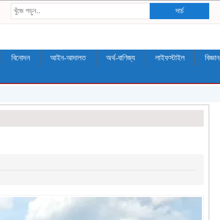
সার্চ
বিনোদন
আইন-আদালত
অর্থ-বাণিজ্য
লাইফস্টাইল
বিজ্ঞা