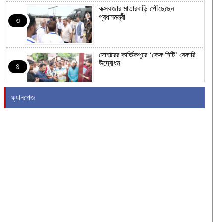
কক্সবাজার মাতারবাড়ি পৌঁছেছেন
প্রধানমন্ত্রী
৩
দোহারের কার্তিকপুরে ‘কেক সিটি’ বেকারি
উদ্বোধন
৪
ফ্যানপেজ
ঘোষণার আগেই স্যামসাং গ্যালাক্সি এস২৬
এফই-এর দামের তথ্য ফাঁস
৫
জেআইসি সেলে তারেক রহমানকেও বন্দি
রেখে নির্যাতন করা হয়েছিল: চিফ
৬
প্রসিকিউটর
জিয়াউর রহমান স্বৈরাচার ছিলেন না:
জামায়াত আমির
৭