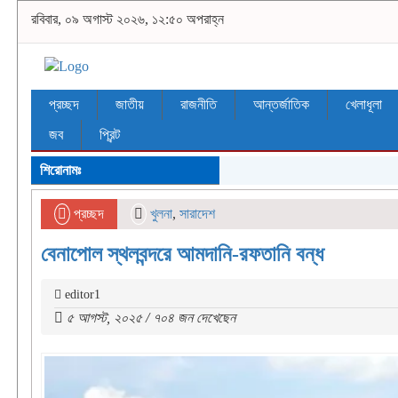
রবিবার, ০৯ অগাস্ট ২০২৬, ১২:৫০ অপরাহ্ন
প্রচ্ছদ
জাতীয়
রাজনীতি
আন্তর্জাতিক
খেলাধূলা
জব
প্রিন্ট
শিরোনামঃ
প্রচ্ছদ
খুলনা
,
সারাদেশ
বেনাপোল স্থলবন্দরে আমদানি-রফতানি বন্ধ
editor1
৫ আগস্ট, ২০২৫ / ৭০৪ জন দেখেছেন