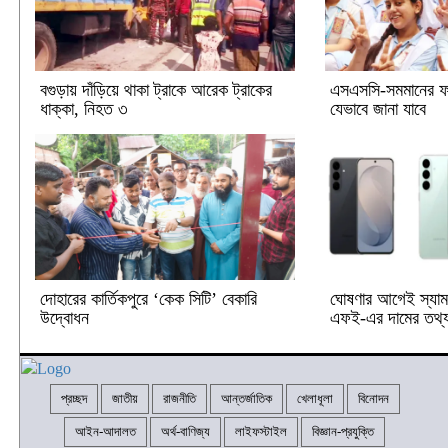
বগুড়ায় দাঁড়িয়ে থাকা ট্রাকে আরেক ট্রাকের
এসএসসি-সমমানের ফ
ধাক্কা, নিহত ৩
যেভাবে জানা যাবে
দোহারের কার্তিকপুরে ‘কেক সিটি’ বেকারি
ঘোষণার আগেই স্যামস
উদ্বোধন
এফই-এর দামের তথ্য
প্রচ্ছদ
জাতীয়
রাজনীতি
আন্তর্জাতিক
খেলাধূলা
বিনোদন
আইন-আদালত
অর্থ-বাণিজ্য
লাইফস্টাইল
বিজ্ঞান-প্রযুক্তি