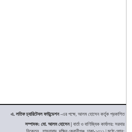
এ. লতিফ চ্যারিটেবল ফাউন্ডেশন
-এর পক্ষে, আলম হোসেন কর্তৃক প্রকাশিত
সম্পাদক: মো. আলম হোসেন |
বার্তা ও বাণিজ্যিক কার্যালয়: সরদার
নিকেতন, হাসনাবাদ, দক্ষিন কেরানীগঞ্জ, ঢাকা-১৩১১ | মুঠো ফোন: