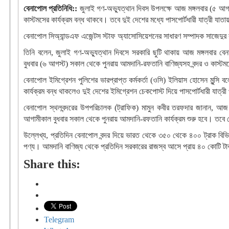
বেনাপোল প্রতিনিধি::
জুলাই গণ-অভ্যুত্থান দিবস উপলক্ষে আজ মঙ্গলবার (৫ আগস্
কাস্টমসের কার্যক্রম বন্ধ থাকবে। তবে দুই দেশের মধ্যে পাসপোর্টধারী যাত্রী যা
বেনাপোল সিঅ্যান্ডএফ এজেন্টস স্টাফ অ্যাসোসিয়েশনের সাধারণ সম্পাদক সাজেদুর 
তিনি বলেন, জুলাই গণ-অভ্যুত্থান দিবসে সরকারি ছুটি থাকায় আজ মঙ্গলবার বে
বুধবার (৬ আগস্ট) সকাল থেকে পুনরায় আমদানি-রফতানি বাণিজ্যসহ বন্দর ও কাস্টম
বেনাপোল ইমিগ্রেশন পুলিশের ভারপ্রাপ্ত কর্মকর্তা (ওসি) ইলিয়াস হোসেন মুন্সি
কার্যক্রম বন্ধ থাকলেও দুই দেশের ইমিগ্রেশন চেকপোস্ট দিয়ে পাসপোর্টধারী যাত্রী
বেনাপোল স্থলবন্দরের উপপরিচালক (ট্রাফিক) মামুন কবীর তরফদার জানান, আজ স
আগামীকাল বুধবার সকাল থেকে পুনরায় আমদানি-রফতানি কার্যক্রম শুরু হবে। তবে ব
উল্লেখ্য, প্রতিদিন বেনাপোল বন্দর দিয়ে ভারত থেকে ৩৫০ থেকে ৪০০ ট্রাক ব
পণ্য। আমদানি বাণিজ্য থেকে প্রতিদিন সরকারের রাজস্ব আসে প্রায় ৪০ কোটি ট
Share this:
Telegram