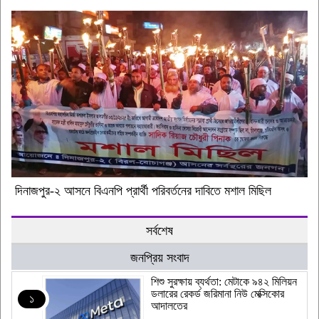
দিনাজপুর-২ আসনে বিএনপি প্রার্থী পরিবর্তনের দাবিতে মশাল মিছিল
সর্বশেষ
জনপ্রিয় সংবাদ
শিশু সুরক্ষায় ব্যর্থতা: মেটাকে ৯৪২ মিলিয়ন
ডলারের রেকর্ড জরিমানা নিউ মেক্সিকোর
১
আদালতের