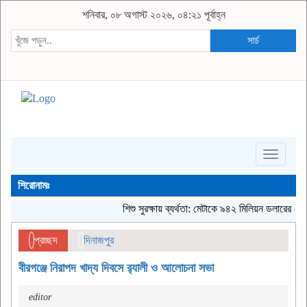
শনিবার, ০৮ অগাস্ট ২০২৬, ০৪:২১ পূর্বাহ্ন
সার্চ
Toggle
navigati
শিরোনামঃ
শিশু সুরক্ষায় ব্যর্থতা: মেটাকে ৯৪২ মিলিয়ন ডলারের রেকর্
প্রচ্ছদ
দিনাজপুর
বীরগঞ্জে নিরাপদ খাদ্য দিবসে র‌্যালী ও আলোচনা সভা
editor