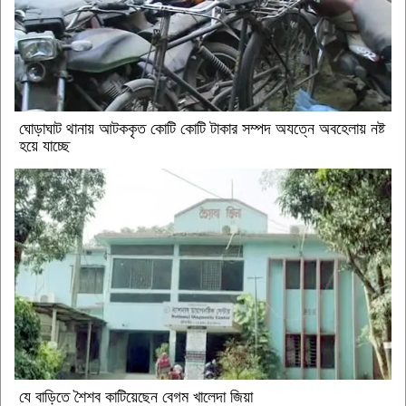
ঘোড়াঘাট থানায় আটককৃত কোটি কোটি টাকার সম্পদ অযত্নে অবহেলায় নষ্ট
হয়ে যাচ্ছে
যে বাড়িতে শৈশব কাটিয়েছেন বেগম খালেদা জিয়া