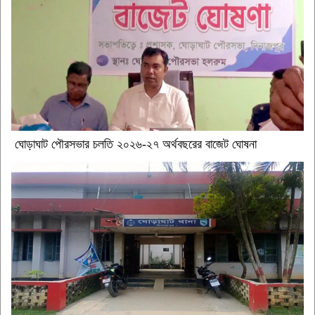
ঘোড়াঘাট পৌরসভার চলতি ২০২৬-২৭ অর্থবছরের বাজেট ঘোষনা