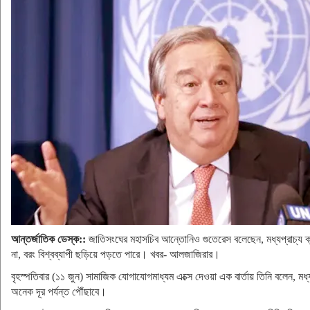
আন্তর্জাতিক ডেস্ক::
জাতিসংঘের মহাসচিব আন্তোনিও গুতেরেস বলেছেন, মধ্যপ্রাচ্য ক্
না, বরং বিশ্বব্যাপী ছড়িয়ে পড়তে পারে। খবর- আলজাজিরার।
বৃহস্পতিবার (১১ জুন) সামাজিক যোগাযোগমাধ্যম এক্সে দেওয়া এক বার্তায় তিনি বলেন, মধ
অনেক দূর পর্যন্ত পৌঁছাবে।