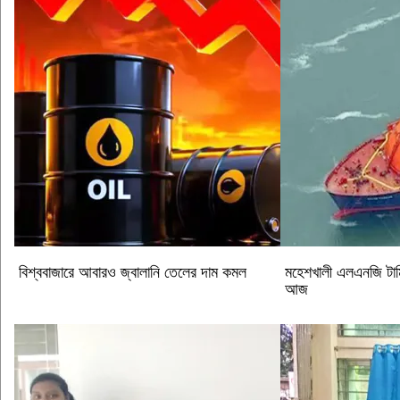
বিশ্ববাজারে আবারও জ্বালানি তেলের দাম কমল
মহেশখালী এলএনজি টার্
আজ