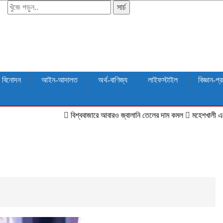
সার্চ
বিনোদন
আইন-আদালত
অর্থ-বাণিজ্য
লাইফস্টাইল
বিজ্ঞান-প্র
বিশ্ববাজারে আবারও জ্বালানি তেলের দাম কমল
মহেশখালী এলএনজি টার্মিন