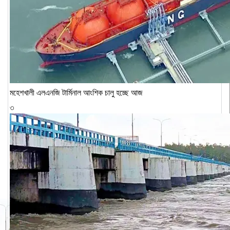
মহেশখালী এলএনজি টার্মিনাল আংশিক চালু হচ্ছে আজ
৩