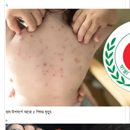
৭
হাম উপসর্গে আরো ৫ শিশুর মৃত্যু
৮