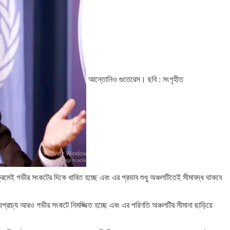
আন্তোনিও গুতেরেস। ছবি : সংগৃহীত
রমেই গভীর সংকটের দিকে ধাবিত হচ্ছে এবং এর প্রভাব শুধু অঞ্চলটিতেই সীমাবদ্ধ থাকবে
্যপ্রাচ্য আরও গভীর সংকটে নিমজ্জিত হচ্ছে এবং এর পরিণতি অঞ্চলটির সীমানা ছাড়িয়ে