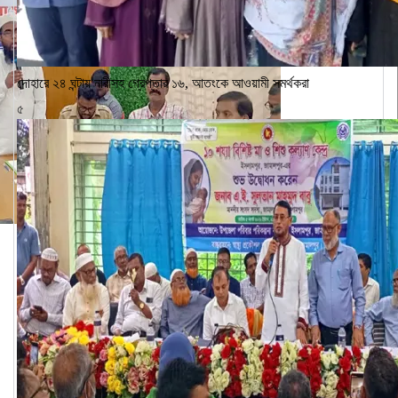
দোহারে ২৪ ঘন্টায় নারীসহ গ্রেপ্তার ১৬, আতংকে আওয়ামী সমর্থকরা
৫