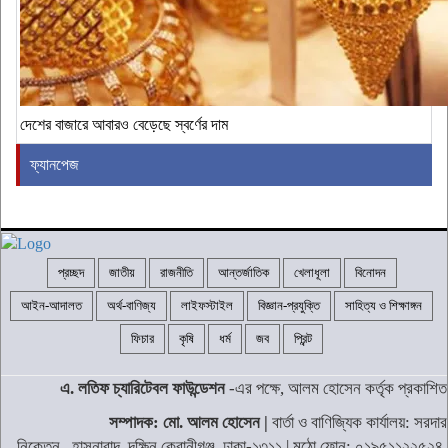
দেশের বাজারে আবারও বেড়েছে স্বর্ণের দাম
ফ্যানপেজ
প্রচ্ছদ
জাতীয়
রাজনীতি
আন্তর্জাতিক
খেলাধূলা
বিনোদন
আইন-আদালত
অর্থ-বাণিজ্য
লাইফস্টাইল
বিজ্ঞান-প্রযুক্তি
সাহিত্য ও শিক্ষাঙ্গন
ফিচার
কৃষি
ধর্ম
জব
প্রিন্ট
এ. লতিফ চ্যারিটেবল ফাউন্ডেশন
-এর পক্ষে, আলম হোসেন কর্তৃক প্রকাশিত
সম্পাদক: মো. আলম হোসেন |
বার্তা ও বাণিজ্যিক কার্যালয়: সরদার
নিকেতন, হাসনাবাদ, দক্ষিন কেরানীগঞ্জ, ঢাকা-১৩১১ | মুঠো ফোন: ০১৯৫১১২২৫২৪,