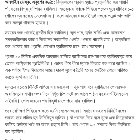
অনলাইন ডেস্ক, একুশের কণ্ঠ::
বিশ্বকাপের প্রথম ম্যাচে প্রত্যাশিত জয় পায়নি
পাঁচবারের বিশ্বচ্যাম্পিয়ন ব্রাজিল। মরক্কোর বিপক্ষে পিছিয়ে পড়েও ঘুরে দাঁড়িয়ে ১-১
গোলের ড্র করেছে সেলেসাওরা। ফলে আসরের শুরুতেই দুই দলকে পয়েন্ট ভাগাভাগি
করে সন্তুষ্ট থাকতে হয়েছে।
ম্যাচের শুরু থেকেই ছন্দহীন ছিল ব্রাজিল। ভুল পাস, দুর্বল মার্কিং এবং আক্রমণে
সমন্বয়হীনতার কারণে নিজেদের স্বাভাবিক খেলাটা খেলতে পারেনি তারা। অন্যদিকে
শুরু থেকেই হাই প্রেসিং কৌশলে ব্রাজিলকে চাপে রাখে মরক্কো।
প্রথম ১০ মিনিটে একাধিক আক্রমণ চালিয়ে ব্রাজিলের রক্ষণভাগকে ব্যতিব্যস্ত করে
তোলে আফ্রিকার প্রতিনিধিরা। এরপর ধীরে ধীরে ম্যাচে ফিরতে শুরু করে ব্রাজিল।
এক পর্যায়ে ইগর থিয়াগোর সামনে দারুণ সুযোগ তৈরি হলেও সেটিকে গোলে পরিণত
করতে ব্যর্থ হন তিনি।
ম্যাচের ২১তম মিনিটে এগিয়ে যায় মরক্কো। থ্রু পাস ধরে ব্রাজিলের গোলরক্ষক
অ্যালিসনের মাথার ওপর দিয়ে নিখুঁত চিপ শটে বল জালে পাঠান ফরোয়ার্ড ইসমায়েল
সাইবারি। গোল হজমের পর কিছুটা চাপে পড়ে যায় ব্রাজিল।
তবে বেশিক্ষণ পিছিয়ে থাকতে হয়নি সেলেসাওদের। ম্যাচের ৩২তম মিনিটে দলের
ত্রাতা হয়ে হাজির হন ভিনিসিয়ুস জুনিয়র। বাঁ প্রান্ত দিয়ে বক্সে ঢুকে এক ডিফেন্ডারকে
কাটিয়ে দুর্দান্ত শটে বল জালে জড়ান তিনি। তার গোলে ১-১ সমতায় ফিরে বিরতিতে
যায় ব্রাজিল।