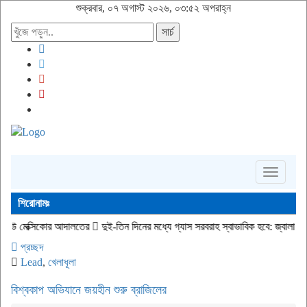
শুক্রবার, ০৭ অগাস্ট ২০২৬, ০৩:৫২ অপরাহ্ন
সার্চ
Toggle
navigati
শিরোনামঃ
িকোর আদালতের
দুই-তিন দিনের মধ্যে গ্যাস সরবরাহ স্বাভাবিক হবে: জ্বালানি মন্ত্রী
জীবিত
প্রচ্ছদ
Lead
,
খেলাধূলা
বিশ্বকাপ অভিযানে জয়হীন শুরু ব্রাজিলের