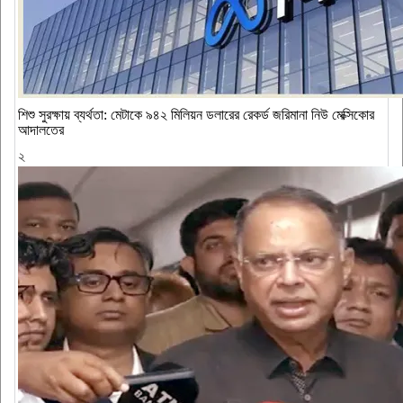
শিশু সুরক্ষায় ব্যর্থতা: মেটাকে ৯৪২ মিলিয়ন ডলারের রেকর্ড জরিমানা নিউ মেক্সিকোর
আদালতের
২