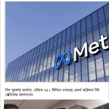
শিশু সুরক্ষায় ব্যর্থতা: মেটাকে ৯৪২ মিলিয়ন ডলারের রেকর্ড জরিমানা নিউ
মেক্সিকোর আদালতের