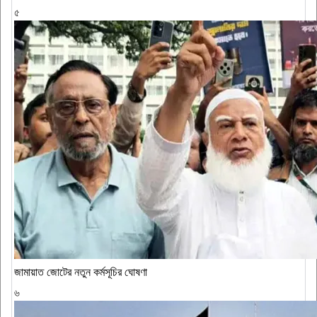
৫
জামায়াত জোটের নতুন কর্মসূচির ঘোষণা
৬