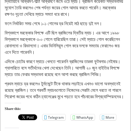
দ্বিতীয়ার্ধে আক্রমণ-পাল্টা আক্রমণে জমে ওঠে ম্যাচ। ব্রাজিল কয়েকটি সম্ভাবনাময়
সুযোগ তৈরি করলেও শেষ পর্যন্ত জয়ের গোল আদায় করতে পারেনি। মরক্কোর
রক্ষণও দৃঢ়তা দেখিয়ে ম্যাচে সমতা ধরে রাখে।
ফলে নির্ধারিত সময় শেষে ১-১ গোলের ড্র নিয়েই মাঠ ছাড়ে দুই দল।
বিশ্বকাপে মরক্কোর বিপক্ষে এটি ছিল ব্রাজিলের দ্বিতীয় ম্যাচ। এর আগে ১৯৯৮
বিশ্বকাপে মরক্কোকে ৩-০ গোলে হারিয়েছিল তারা। সেই ম্যাচে গোল করেছিলেন
রোনালদো ও রিভালদো। এবার ভিনিসিয়ুস গোল করে দলকে সমতায় ফেরালেও জয়
এনে দিতে পারেননি।
এদিকে চোটের কারণে ম্যাচে খেলতে পারেননি ব্রাজিলের তারকা ফুটবলার নেইমার।
গ্যালারিতে বসে সতীর্থদের খেলা দেখেছেন তিনি। আগামী ২০ জুন হাইতির বিপক্ষে
ম্যাচে তার ফেরার সম্ভাবনা রয়েছে বলে আশা করছে ব্রাজিল শিবির।
প্রথম ম্যাচে ড্র করলেও টুর্নামেন্টে টিকে থাকার লড়াইয়ে এখনও ভালো অবস্থানেই
রয়েছে ব্রাজিল। তবে পরবর্তী ম্যাচগুলোতে নিজেদের সেরাটা মেলে ধরতে না পারলে
শিরোপা জয়ের পথে কঠিন চ্যালেঞ্জের মুখে পড়তে হবে পাঁচবারের বিশ্বচ্যাম্পিয়নদের।
Share this:
Telegram
WhatsApp
More