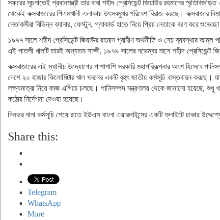
সফরের সূচনাতেই প্রধানমন্ত্রী তার বাবা শহীদ প্রেসিডেন্ট জিয়াউর রহমানের স্মৃতিবিজ
থেকেই কক্সবাজারের পিএমখালী এলাকায় উৎসবমুখর পরিবেশ বিরাজ করছে। কক্সবাজার বিমানবন্
নেতাকর্মীরা বিভিন্ন ব্যানার, ফেস্টুন, প্লাকার্ড হাতে নিয়ে প্রিয় নেতাকে বরণ করে শুভেচ্
১৯৭৭ সালে শহীদ প্রেসিডেন্ট জিয়াউর রহমান গ্রামীণ অর্থনীতি ও সেচ ব্যবস্থার আমূল প
এই পাতলী খালটি তারই অন্যতম সাক্ষী, ১৯৭৯ সালের নভেম্বর মাসে শহীদ প্রেসিডেন্ট 
কক্সবাজারের এই স্থানীয় উদ্যোগের পাশাপাশি সরকারি মহাপরিকল্পনার অংশ হিসেবে পানিসম্
দেশে ২০ হাজার কিলোমিটার খাল খননের একটি বৃহৎ জাতীয় কর্মসূচি বাস্তবায়ন করছে। য
লক্ষ্যমাত্রা নিয়ে কাজ এগিয়ে চলছে। পানিসম্পদ মন্ত্রণালয় থেকে জানানো হয়েছে, শুধু
কঠোর নির্দেশনা দেওয়া হয়েছে।
দিনভর নানা কর্মসূচি শেষে রাতে ইউএস বাংলা এয়ারলাইন্সের একটি ফ্লাইটে ঢাকার উদ্দেশ্যে
Share this:
Telegram
WhatsApp
More