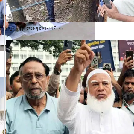
ভালুকায় পুকুর থেকে যুবকের লাশ উদ্ধার
৫