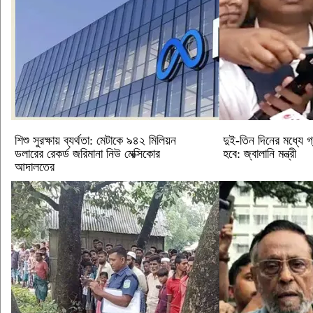
শিশু সুরক্ষায় ব্যর্থতা: মেটাকে ৯৪২ মিলিয়ন
দুই-তিন দিনের মধ্যে গ
ডলারের রেকর্ড জরিমানা নিউ মেক্সিকোর
হবে: জ্বালানি মন্ত্রী
আদালতের