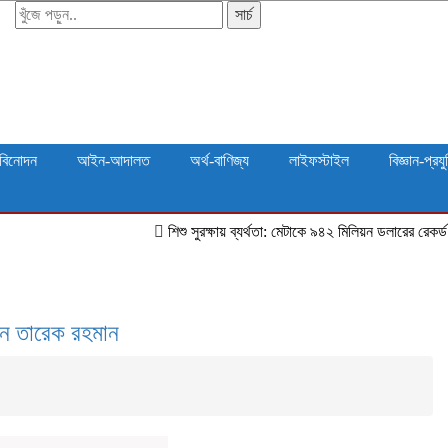
সার্চ
বিনোদন
আইন-আদালত
অর্থ-বাণিজ্য
লাইফস্টাইল
বিজ্ঞান-প্রযু
শিশু সুরক্ষায় ব্যর্থতা: মেটাকে ৯৪২ মিলিয়ন ডলারের রেকর্ড জরিমানা নিউ
েন তারেক রহমান