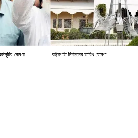
র্মসূচির ঘোষণা
রাষ্ট্রপতি নির্বাচনের তারিখ ঘোষণা