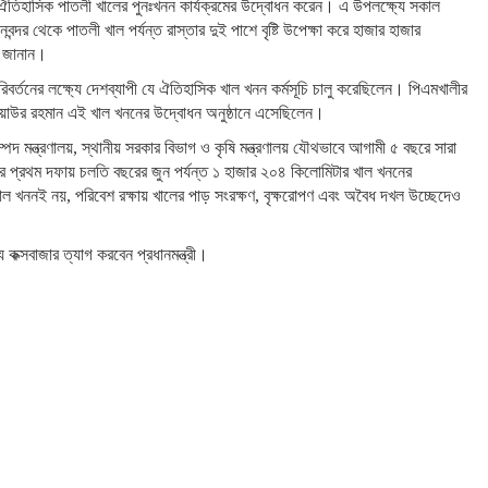
ড়িত ঐতিহাসিক পাতলী খালের পুনঃখনন কার্যক্রমের উদ্বোধন করেন। এ উপলক্ষ্যে সকাল
দর থেকে পাতলী খাল পর্যন্ত রাস্তার দুই পাশে বৃষ্টি উপেক্ষা করে হাজার হাজার
ছা জানান।
রিবর্তনের লক্ষ্যে দেশব্যাপী যে ঐতিহাসিক খাল খনন কর্মসূচি চালু করেছিলেন। পিএমখালীর
জিয়াউর রহমান এই খাল খননের উদ্বোধন অনুষ্ঠানে এসেছিলেন।
পদ মন্ত্রণালয়, স্থানীয় সরকার বিভাগ ও কৃষি মন্ত্রণালয় যৌথভাবে আগামী ৫ বছরে সারা
ার প্রথম দফায় চলতি বছরের জুন পর্যন্ত ১ হাজার ২০৪ কিলোমিটার খাল খননের
 খাল খননই নয়, পরিবেশ রক্ষায় খালের পাড় সংরক্ষণ, বৃক্ষরোপণ এবং অবৈধ দখল উচ্ছেদেও
 কক্সবাজার ত্যাগ করবেন প্রধানমন্ত্রী।