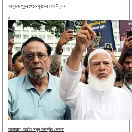
ভালুকায় পুকুর থেকে যুবকের লাশ উদ্ধার
৫
জামায়াত জোটের নতুন কর্মসূচির ঘোষণা