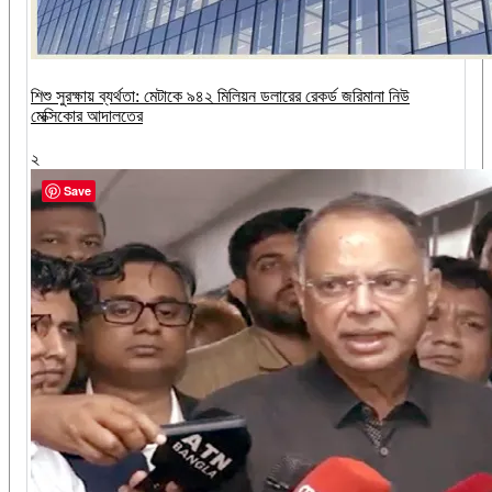
শিশু সুরক্ষায় ব্যর্থতা: মেটাকে ৯৪২ মিলিয়ন ডলারের রেকর্ড জরিমানা নিউ
মেক্সিকোর আদালতের
২
Save