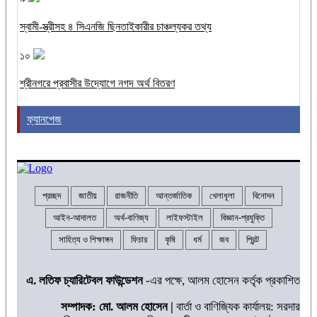
স্বামী-স্ত্রীসহ ৪ সিএনজি ছিনতাইকারীর চাঞ্চল্যকর তথ্য
১০
শ্রীনগরে প্রবাসীর উদ্যোগে নগদ অর্থ বিতরণ
ফ্যানপেজ
প্রচ্ছদ
জাতীয়
রাজনীতি
আন্তর্জাতিক
খেলাধূলা
বিনোদন
আইন-আদালত
অর্থ-বাণিজ্য
লাইফস্টাইল
বিজ্ঞান-প্রযুক্তি
সাহিত্য ও শিক্ষাঙ্গন
ফিচার
কৃষি
ধর্ম
জব
প্রিন্ট
এ. লতিফ চ্যারিটেবল ফাউন্ডেশন
-এর পক্ষে, আলম হোসেন কর্তৃক প্রকাশিত
সম্পাদক: মো. আলম হোসেন |
বার্তা ও বাণিজ্যিক কার্যালয়: সরদার