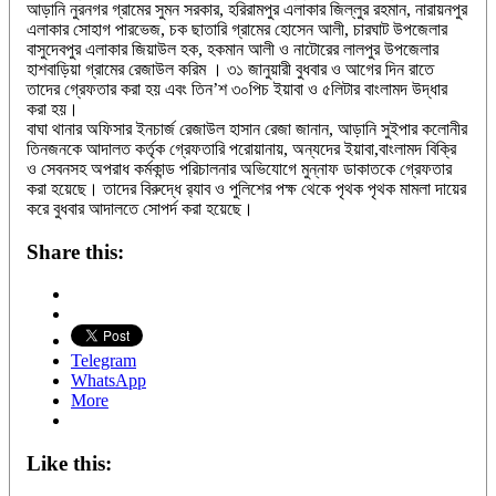
আড়ানি নুরনগর গ্রামের সুমন সরকার, হরিরামপুর এলাকার জিল্লুর রহমান, নারায়নপুর
এলাকার সোহাগ পারভেজ, চক ছাতারি গ্রামের হোসেন আলী, চারঘাট উপজেলার
বাসুদেবপুর এলাকার জিয়াউল হক, হকমান আলী ও নাটোরের লালপুর উপজেলার
হাশবাড়িয়া গ্রামের রেজাউল করিম । ৩১ জানুয়ারী বুধবার ও আগের দিন রাতে
তাদের গ্রেফতার করা হয় এবং তিন’শ ৩০পিচ ইয়াবা ও ৫লিটার বাংলামদ উদ্ধার
করা হয়।
বাঘা থানার অফিসার ইনচার্জ রেজাউল হাসান রেজা জানান, আড়ানি সুইপার কলোনীর
তিনজনকে আদালত কর্তৃক গ্রেফতারি পরোয়ানায়, অন্যদের ইয়াবা,বাংলামদ বিক্রি
ও সেবনসহ অপরাধ কর্মকান্ড পরিচালনার অভিযোগে মুন্নাফ ডাকাতকে গ্রেফতার
করা হয়েছে। তাদের বিরুদ্ধে র‌্যাব ও পুলিশের পক্ষ থেকে পৃথক পৃথক মামলা দায়ের
করে বুধবার আদালতে সোপর্দ করা হয়েছে।
Share this:
Telegram
WhatsApp
More
Like this: