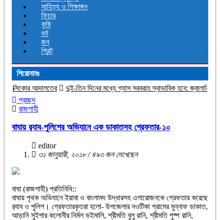
সাহিত্য ও শিক্ষাঙ্গন
ফিচার
কৃষি
ধর্ম
জব
প্রিন্ট
শিরোনামঃ
ালতের
দুই-তিন দিনের মধ্যে গ্যাস সরবরাহ স্বাভাবিক হবে: জ্বালানি মন্ত্রী
জীবিত অবস্থা
প্রচ্ছদ
রাজশাহী
বাঘায় র‌্যাব-পুলিশের অভিযানে এক ডাকাতসহ গ্রেফতার-১০
editor
৩১ জানুয়ারী, ২০১৮ / ৪৯৩ জন দেখেছেন
বাঘা (রাজশাহী) প্রতিনিধি::
বাঘায় পৃথক অভিযানে ইয়াবা ও বাংলামদ উদ্ধারসহ এগারোজনকে গ্রেফতার করেছে
র‌্যাব ও পুলিশ। গ্রেফতারকৃতরা হলো- উপজেলার নওটিকা গ্রামের মুন্নাফ ডাকাত,
আড়ানি সুইপার কলোনীর নির্মল ভইমালি, শ্রীমতি বুলু রানি, শ্রীমতি পুষ্প রানি,