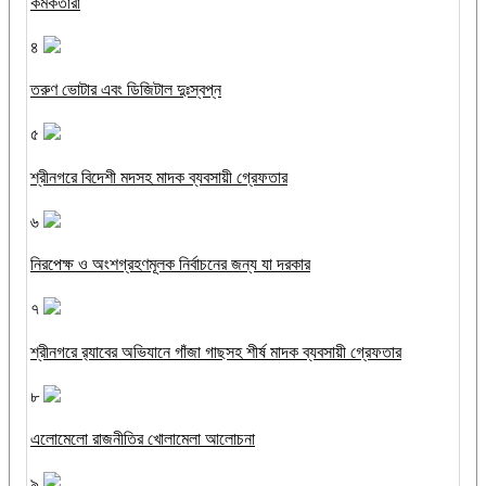
কর্মকর্তারা
৪
তরুণ ভোটার এবং ডিজিটাল দুঃস্বপ্ন
৫
শ্রীনগরে বিদেশী মদসহ মাদক ব্যবসায়ী গ্রেফতার
৬
নিরপেক্ষ ও অংশগ্রহণমূলক নির্বাচনের জন্য যা দরকার
৭
শ্রীনগরে র‌্যাবের অভিযানে গাঁজা গাছসহ শীর্ষ মাদক ব্যবসায়ী গ্রেফতার
৮
এলোমেলো রাজনীতির খোলামেলা আলোচনা
৯