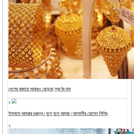
দেশের বাজারে আবারও বেড়েছে স্বর্ণের দাম
১
ইসলামে আশুরার গুরুত্ব | যুগে যুগে আশুরা | আলমগীর হোসেন শিশির
২