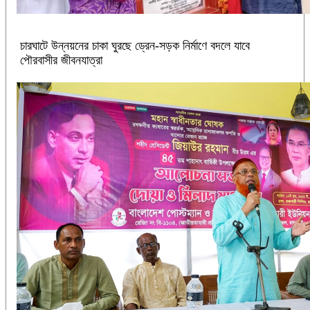
চারঘাটে উন্নয়নের চাকা ঘুরছে ড্রেন-সড়ক নির্মাণে বদলে যাবে
পৌরবাসীর জীবনযাত্রা