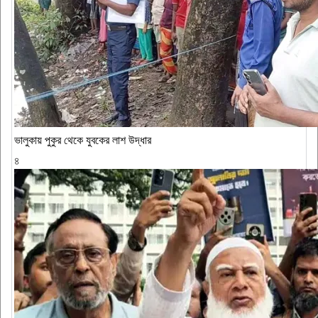
ভালুকায় পুকুর থেকে যুবকের লাশ উদ্ধার
৪