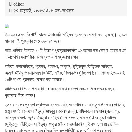
editor
২৭ জানুয়ারী, ২০১৮ / ৪০৮ জন দেখেছেন
ই-কণ্ঠ ডেস্ক রিপোর্ট:: বাংলা একাডেমি সাহিত্য পুরস্কার ঘোষণা করা হয়েছে। ২০১৭
সালের এই পুরস্কার পেয়েছেন ১২ জন।
আজ শনিবার বিকেলে ১০টি বিভাগে পুরস্কারপ্রাপ্ত ১২ জনের নাম ঘোষণা করেন বাংলা
একাডেমির মহাপরিচালক অধ্যাপক শামসুজ্জামান খান।
কবিতা, কথাসাহিত্য, প্রবন্ধ, গবেষণা, অনুবাদ, মুক্তিযুদ্ধভিত্তিক সাহিত্য,
আত্মজীবনী/স্মৃতিকথা/ভ্রমণকাহিনী, নাটক, বিজ্ঞান/প্রযুক্তি/পরিবেশ, শিশুসাহিত্য- এই
১০টি শাখায় পুরস্কার ঘোষণা করা হয়েছে।
সাহিত্যের বিভিন্ন শাখায় বিশেষ অবদান রাখায় বাংলা একাডেমি প্রত্যেক বছর এ
পুরস্কার দিয়ে থাকে।
২০১৭ সালের পুরস্কারপ্রাপ্তরা হলেন- মোহাম্মদ সাদিক ও মারুফুল ইসলাম (কবিতা),
মামুন হুসাইন (কথাসাহিত্য), মাহবুবুল হক (প্রবন্ধ), রফিকউল্লাহ খান (গবেষণা),
আমিনুল ইসলাম ভুইয়া (অনুবাদ সাহিত্য), কামরুল হাসান ভূঁইয়া ও সুরমা জাহিদ
(মুক্তিযুদ্ধভিত্তিক সাহিত্য), শাকুর মজিদ (আত্মজীবনী/স্মৃতিকথা), মলয় ভৌমিক
(নাটক), মোশতাক আহমেদ (বৈজ্ঞানিক কল্পকাহিনী) এবং ঝর্ণা দাশ পুরকায়স্থ