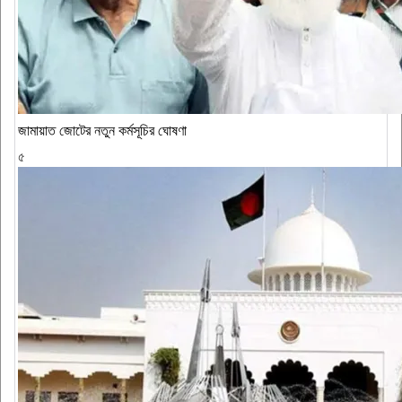
জামায়াত জোটের নতুন কর্মসূচির ঘোষণা
৫