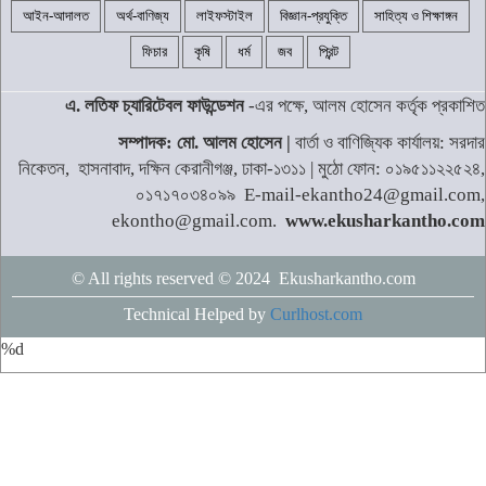
আইন-আদালত
অর্থ-বাণিজ্য
লাইফস্টাইল
বিজ্ঞান-প্রযুক্তি
সাহিত্য ও শিক্ষাঙ্গন
ফিচার
কৃষি
ধর্ম
জব
প্রিন্ট
এ. লতিফ চ্যারিটেবল ফাউন্ডেশন
-এর পক্ষে, আলম হোসেন কর্তৃক প্রকাশিত
সম্পাদক: মো. আলম হোসেন |
বার্তা ও বাণিজ্যিক কার্যালয়: সরদার
নিকেতন, হাসনাবাদ, দক্ষিন কেরানীগঞ্জ, ঢাকা-১৩১১ | মুঠো ফোন: ০১৯৫১১২২৫২৪,
০১৭১৭০৩৪০৯৯ E-mail-ekantho24@gmail.com,
ekontho@gmail.com.
www.ekusharkantho.com
© All rights reserved © 2024 Ekusharkantho.com
Technical Helped by
Curlhost.com
%d