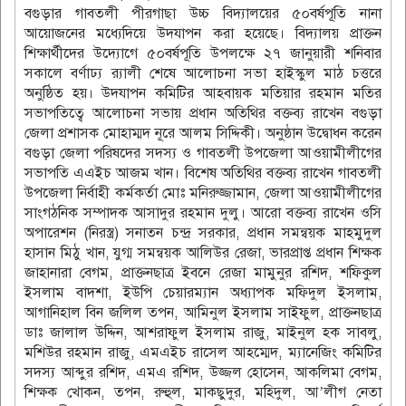
বগুড়ার গাবতলী পীরগাছা উচ্চ বিদ্যালয়ের ৫০বর্ষপূতি নানা
আয়োজনের মধ্যেদিয়ে উদযাপন করা হয়েছে। বিদ্যালয় প্রাক্তন
শিক্ষার্থীদের উদ্যোগে ৫০বর্ষপূতি উপলক্ষে ২৭ জানুয়ারী শনিবার
সকালে বর্ণাঢ্য র‌্যালী শেষে আলোচনা সভা হাইস্কুল মাঠ চত্তরে
অনুষ্ঠিত হয়। উদযাপন কমিটির আহবায়ক মতিয়ার রহমান মতির
সভাপতিত্বে আলোচনা সভায় প্রধান অতিথির বক্তব্য রাখেন বগুড়া
জেলা প্রশাসক মোহাম্মদ নূরে আলম সিদ্দিকী। অনুষ্ঠান উদ্বোধন করেন
বগুড়া জেলা পরিষদের সদস্য ও গাবতলী উপজেলা আওয়ামীলীগের
সভাপতি এএইচ আজম খান। বিশেষ অতিথির বক্তব্য রাখেন গাবতলী
উপজেলা নির্বাহী কর্মকর্তা মোঃ মনিরুজ্জামান, জেলা আওয়ামীলীগের
সাংগঠনিক সম্পাদক আসাদুর রহমান দুলু। আরো বক্তব্য রাখেন ওসি
অপারেশন (নিরস্ত্র) সনাতন চন্দ্র সরকার, প্রধান সমন্বয়ক মাহমুদুল
হাসান মিঠু খান, যুগ্ম সমন্বয়ক আলিউর রেজা, ভারপ্রাপ্ত প্রধান শিক্ষক
জাহানারা বেগম, প্রাক্তনছাত্র ইবনে রেজা মামুনুর রশিদ, শফিকুল
ইসলাম বাদশা, ইউপি চেয়ারম্যান অধ্যাপক মফিদুল ইসলাম,
আগানিহাল বিন জলিল তপন, আমিনুল ইসলাম সাইফুল, প্রাক্তনছাত্র
ডাঃ জালাল উদ্দিন, আশরাফুল ইসলাম রাজু, মাইনুল হক সাবলু,
মশিউর রহমান রাজু, এমএইচ রাসেল আহম্মেদ, ম্যানেজিং কমিটির
সদস্য আব্দুর রশিদ, এমএ রশিদ, উজ্জল হোসেন, আকলিমা বেগম,
শিক্ষক খোকন, তপন, রুহুল, মাকছুদুর, মহিদুল, আ’লীগ নেতা