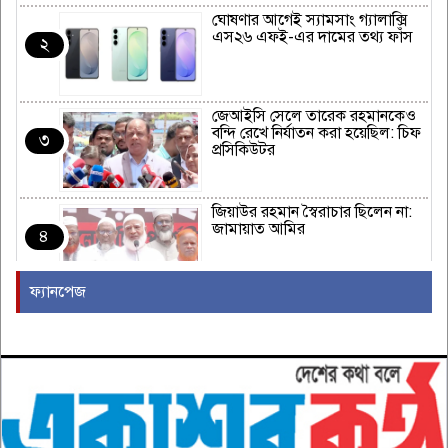
ঘোষণার আগেই স্যামসাং গ্যালাক্সি
এস২৬ এফই-এর দামের তথ্য ফাঁস
২
জেআইসি সেলে তারেক রহমানকেও
বন্দি রেখে নির্যাতন করা হয়েছিল: চিফ
৩
প্রসিকিউটর
জিয়াউর রহমান স্বৈরাচার ছিলেন না:
জামায়াত আমির
৪
ফ্যানপেজ
ন্যাটোর ঐক্য পরীক্ষা করতে হামলা
চালাতে পারে রাশিয়া
৫
কাঁধখোলা গাউনে নজর কাড়লেন
নুসরাত ফারিয়া
৬