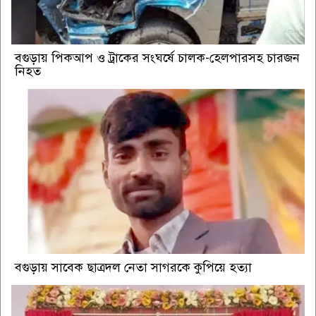
বগুড়ায় পিকআপ ও ট্রাকের সংঘর্ষে চালক-হেলপারসহ চারজন
নিহত
বগুড়ায় সাবেক ছাত্রদল নেতা সাগরকে কুপিয়ে হত্যা