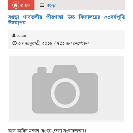
প্রচ্ছদ
বগুড়া
বগুড়া গাবতলীর পীরগাছা উচ্চ বিদ্যালয়ের ৫০বর্ষপূতি
উদযাপন
editor
২৭ জানুয়ারী, ২০১৮ / ৭৩১ জন দেখেছেন
আল আমিন মন্ডল, বগুড়া জেলা সংবাদদাতাঃঃ