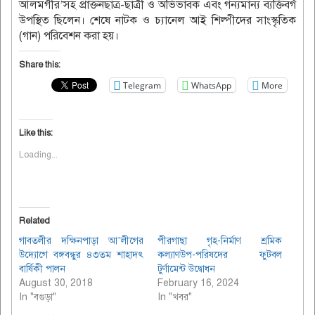
আলমগীর’সহ প্রাক্তনছাত্র-ছাত্রী ও অভিভাবক এবং গন্যমান্য ব্যক্তিবর্গ
উপস্থিত ছিলেন। শেষে নাটক ও চ্যানেল আই শিল্পীদের সাংস্কৃতিক
(গান) পরিবেশন করা হয়।
Share this:
Telegram
WhatsApp
More
Like this:
Loading...
Related
গাবতলীর দক্ষিনপাড়া আ’লীগের
পীরগাছা গৃহ-নির্মাণ শ্রমিক
উদ্যোগে বঙ্গবন্ধুর ৪৩তম শাহাদৎ
কল্যাণউপ-পরিষদের ফুটবল
বার্ষিকী পালন
টুর্ণামেন্ট উদ্বোধন
August 30, 2018
February 16, 2024
In "বগুড়া"
In "খবর"