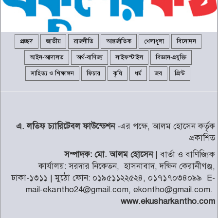
মাইক্রোপ্লাস্টিকের সঙ্গে কি হার্ট
অ্যাটাকের উচ্চ ঝুঁকি আছে?
৭
প্রচ্ছদ
জাতীয়
রাজনীতি
আন্তর্জাতিক
খেলাধূলা
বিনোদন
আইন-আদালত
অর্থ-বাণিজ্য
লাইফস্টাইল
বিজ্ঞান-প্রযুক্তি
জ্বালানি সংকট মোকাবিলায় সর্বোচ্চ
সাহিত্য ও শিক্ষাঙ্গন
ফিচার
কৃষি
ধর্ম
জব
প্রিন্ট
চেষ্টা চালিয়ে যাচ্ছে সরকার: প্রধানমন্ত্রী
৮
নাটোরে বাস-নছিমনের মুখোমুখি
এ. লতিফ চ্যারিটেবল ফাউন্ডেশন
-এর পক্ষে, আলম হোসেন কর্তৃক
সংঘর্ষে তিন গরু ব্যবসায়ী নিহত
৯
প্রকাশিত
সম্পাদক: মো. আলম হোসেন |
বার্তা ও বাণিজ্যিক
র‍্যাব বিলুপ্ত হয়ে নতুন নামে আসছে
কার্যালয়: সরদার নিকেতন, হাসনাবাদ, দক্ষিন কেরানীগঞ্জ,
এসআরবি
১০
ঢাকা-১৩১১ | মুঠো ফোন: ০১৯৫১১২২৫২৪, ০১৭১৭০৩৪০৯৯ E-
mail-ekantho24@gmail.com, ekontho@gmail.com.
www.ekusharkantho.com