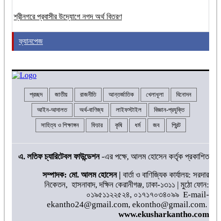
শ্রীনগরে প্রবাসীর উদ্যোগে নগদ অর্থ বিতরণ
ফ্যানপেজ
প্রচ্ছদ
জাতীয়
রাজনীতি
আন্তর্জাতিক
খেলাধূলা
বিনোদন
আইন-আদালত
অর্থ-বাণিজ্য
লাইফস্টাইল
বিজ্ঞান-প্রযুক্তি
সাহিত্য ও শিক্ষাঙ্গন
ফিচার
কৃষি
ধর্ম
জব
প্রিন্ট
এ. লতিফ চ্যারিটেবল ফাউন্ডেশন
-এর পক্ষে, আলম হোসেন কর্তৃক প্রকাশিত
সম্পাদক: মো. আলম হোসেন |
বার্তা ও বাণিজ্যিক কার্যালয়: সরদার
নিকেতন, হাসনাবাদ, দক্ষিন কেরানীগঞ্জ, ঢাকা-১৩১১ | মুঠো ফোন:
০১৯৫১১২২৫২৪, ০১৭১৭০৩৪০৯৯ E-mail-
ekantho24@gmail.com, ekontho@gmail.com.
www.ekusharkantho.com