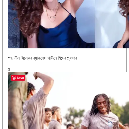
গাঢ় নীল সিল্কের ব্যাকলেস গাউনে মিমের গ্ল্যামার
৪
Save