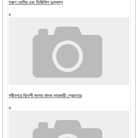
তরুণ ভোটার এবং ডিজিটাল দুঃস্বপ্ন
৫
শ্রীনগরে বিদেশী মদসহ মাদক ব্যবসায়ী গ্রেফতার
৬