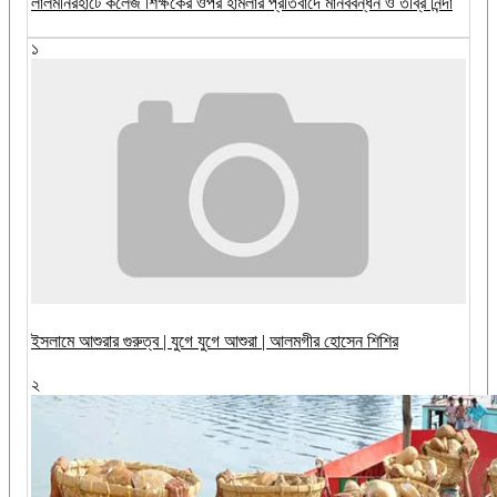
‎লালমনিরহাটে কলেজ শিক্ষকের ওপর হামলার প্রতিবাদে মানববন্ধন ও তীব্র নিন্দা
১
ইসলামে আশুরার গুরুত্ব | যুগে যুগে আশুরা | আলমগীর হোসেন শিশির
২