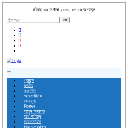
রবিবার, ০৯ অগাস্ট ২০২৬, ০৭:০৬ অপরাহ্ন
সার্চ
Toggle
navigation
প্রচ্ছদ
জাতীয়
রাজনীতি
আন্তর্জাতিক
খেলাধূলা
বিনোদন
আইন-আদালত
অর্থ-বাণিজ্য
লাইফস্টাইল
বিজ্ঞান-প্রযুক্তি