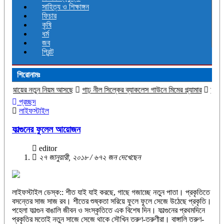
সাহিত্য ও শিক্ষাঙ্গন
ফিচার
কৃষি
ধর্ম
জব
প্রিন্ট
শিরোনামঃ
নিয়ম আসছে
গাঢ় নীল সিল্কের ব্যাকলেস গাউনে মিমের গ্ল্যামার
ম্যানচেস্টারের অ্যাডাম
প্রচ্ছদ
লাইফস্টাইল
ফাল্গুনের ফুলেল আয়োজন
editor
২৭ জানুয়ারী, ২০১৮ / ৬৭২ জন দেখেছেন
লাইফস্টাইল ডেস্ক:: শীত যাই যাই করছে, গাছে গজাচ্ছে নতুন পাতা। প্রকৃতিতে
বসন্তের সাজ সাজ রব। শীতের শুষ্কতা সরিয়ে ফুলে ফুলে সেজে উঠেছে প্রকৃতি।
পহেলা ফাল্গুন বাঙালি জীবন ও সংস্কৃতিতে এক বিশেষ দিন। ফাল্গুনের প্রথমদিনে
প্রকৃতির মতোই নতুন সাজে সেজে থাকে সৌখিন তরুণ-তরুণীরা। বাঙ্গালি তরুণ-