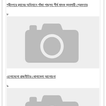
শ্রীনগরে র‌্যাবের অভিযানে গাঁজা গাছসহ শীর্ষ মাদক ব্যবসায়ী গ্রেফতার
৮
এলোমেলো রাজনীতির খোলামেলা আলোচনা
৯