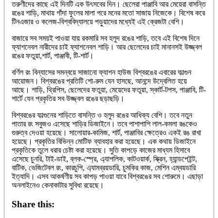
তরুণীদের কাছে এই দিনটি এক উৎসবের দিন। ছেলেরা পাঞ্জাবি আর মেয়েরা বাসন্তি
রঙের শাড়ি, মাথায় গাঁদা ফুলের মালা পরে মনের মতো সাজায় নিজেকে। বিশেষ করে
টিনএজার ও কলেজ-বিশ্ববিদ্যালয়ে পড়ুয়াদের মধ্যেই এই ক্রেজটা বেশি।
বাজারে সব সময়ই পাওয়া যায় রকমারি সব হলুদ রঙের শাড়ি, তবে এই বিশেষ দিনে
ফ্যাশনেবল নারীদের চাই ফ্যাশনেবল শাড়ি। আর ছেলেদের চাই মানানসই উজ্জ্বল
রঙের ফতুয়া,শার্ট, পাঞ্জাবী, টি-শার্ট।
বর্ণিল রং বিন্যাসের সমন্বয়ে সাজানো ফ্যাশন হাউজ বিশ্বরঙের এবারের ফাল্গুন
আয়োজন। বিশ্বরঙের প্রতিটি শো-রুম যেন হাসছে, আনন্দে উদ্বেলিত হয়ে
আছে। শাড়ি, থ্রিপিস, ছেলেদের ফতুয়া, মেয়েদের ফতুয়া, স্কার্ট-টপস, পাঞ্জাবি, টি-
শার্টে যেন প্রকৃতির সব উজ্জ্বল রঙের ছড়াছড়ি।
বিশ্বরঙের ফাল্গুনের শাড়িতে বাসন্তি ও হলুদ রঙের আধিক্য বেশি। তবে নতুন
পাতার রং সবুজও এসেছে শাড়ির ডিজাইনে। তবে পাশাপাশি লাল-কমলা রঙকেও
গুরুত্ব দেওয়া হয়েছে। সালোয়ার-কামিজ, শার্ট, পাঞ্জাবির ক্ষেত্রেও একই রঙ রাখা
হয়েছে। প্রকৃতির বিভিন্ন মোটিফ ব্যাবহার করা হয়েছে। এক কথায় ডিজাইনে
প্রকৃতিকে তুলে ধরার চেষ্টা করা হয়েছে। সুতি কাপড়ে কাজের মাধ্যম হিসাবে
এসেছে চুনরি, টাই-ডাই, ব্লক-স্প্রে, এ্যাপলিক, কাটওয়ার্ক, স্ক্রিন, হ্যান্ডপেইন্ট,
বাটিক, ভেজিটেবল রং, কারচুপি, এ্যামব্রয়ডারি, চুমকির কাজ, মেশিন এম্বয়ডারি
ইত্যাদি। এসব আকর্ষণীয় সব কাপড় পাওয়া যাবে বিশ্বরঙের সব শোরুমে। এছাড়া
অনলাইনেও কেনাকাটার সুবিধা রয়েছে।
Share this: