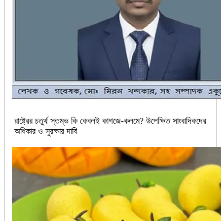
রাষ্ট্রের চতুর্থ স্তম্ভ কি কেবলই কাগজে-কলমে? উপেক্ষিত সাংবাদিকদের
অধিকার ও সুরক্ষার দাবি