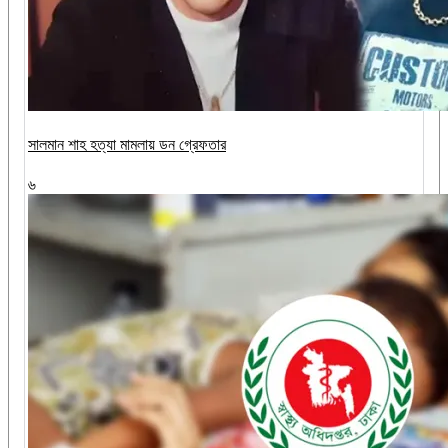
সালমান শাহ হত্যা মামলায় ডন গ্রেফতার
৬