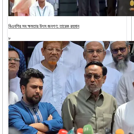
বিএনপির সব ক্ষমতার উৎস জনগণ: তারেক রহমান
৮