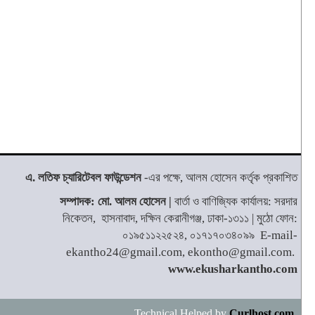
এ. লতিফ চ্যারিটেবল ফাউন্ডেশন
-এর পক্ষে, আলম হোসেন কর্তৃক প্রকাশিত
সম্পাদক: মো. আলম হোসেন |
বার্তা ও বাণিজ্যিক কার্যালয়: সরদার
নিকেতন, হাসনাবাদ, দক্ষিন কেরানীগঞ্জ, ঢাকা-১৩১১ | মুঠো ফোন:
০১৯৫১১২২৫২৪, ০১৭১৭০৩৪০৯৯ E-mail-
ekantho24@gmail.com, ekontho@gmail.com.
www.ekusharkantho.com
Technical Helped by
Curlhost.com