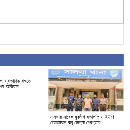
া স্বাভাবিক রাখতে
িশেষ অভিযান
সালথায় সাবেক যুবলীগ সভাপতি ও ইউপি
চেয়ারম্যান বাবু মোল্যা গ্রেপ্তার