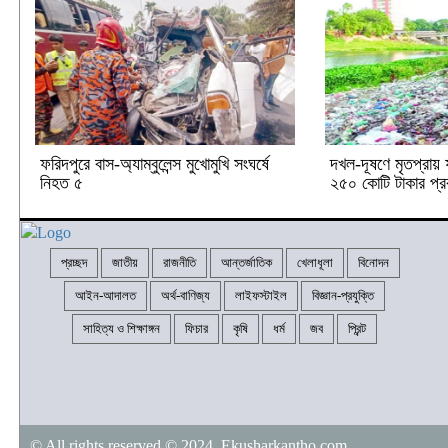
ফরিদপুরে বাস-অ্যাম্বুলেন্স মুখোমুখি সংঘর্ষে
দখল-দূষণে মৃতপ্রায় 
নিহত ৫
২৫০ কোটি টাকার প্রক
প্রচ্ছদ
জাতীয়
রাজনীতি
আন্তর্জাতিক
খেলাধূলা
বিনোদন
আইন-আদালত
অর্থ-বাণিজ্য
লাইফস্টাইল
বিজ্ঞান-প্রযুক্তি
সাহিত্য ও শিক্ষাঙ্গন
ফিচার
কৃষি
ধর্ম
জব
প্রিন্ট
© All rights reserved © 2024 Ekusharkantho.com