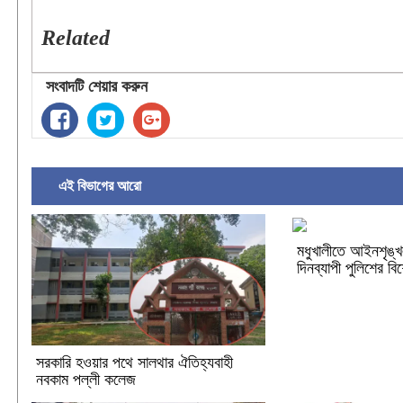
Related
সংবাদটি শেয়ার করুন
এই বিভাগের আরো
মধুখালীতে আইনশৃঙ্খল
দিনব্যাপী পুলিশের ব
সরকারি হওয়ার পথে সালথার ঐতিহ্যবাহী
নবকাম পল্লী কলেজ