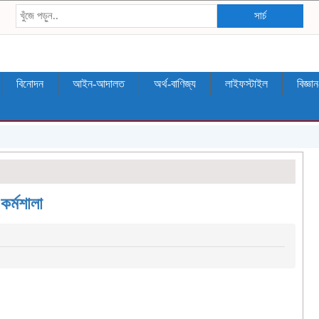
সার্চ
বিনোদন
আইন-আদালত
অর্থ-বাণিজ্য
লাইফস্টাইল
বিজ্ঞা
কর্মশালা