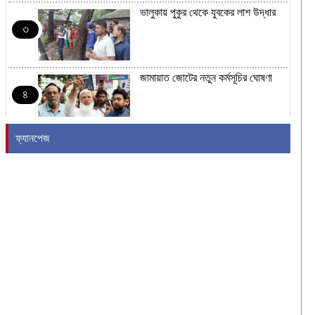
ভালুকায় পুকুর থেকে যুবকের লাশ উদ্ধার
৩
জামায়াত জোটের নতুন কর্মসূচির ঘোষণা
৪
ফ্যানপেজ
রাষ্ট্রপতি নির্বাচনের তারিখ ঘোষণা
৫
২৪ ঘণ্টায় হাম উপসর্গে আরও ৬ শিশুর
মৃত্যু
৬
শব্দদূষণ নিয়ন্ত্রণে কঠোরভাবে বাস্তবায়নের
উদ্যোগ নিয়েছে সরকার
৭