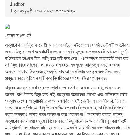
editor
২৫ জানুয়ারী, ২০১৮ / ৮২৮ জন দেখেছেন
গোলাম মাওলা রনি
অত্যাচারিত ব্যক্তি বা গোষ্ঠী অত্যাচার সইতে সইতে এমন সাহসী, কৌশলী ও চৌকস
হয়ে ওঠেন; যা দেখে অত্যাচারীর হৃদয়ে সদাসর্বদা মৃত্যুভয় প্রলয়ঙ্করী ঝড়রূপে সুনামি
বা টর্নেডোর তাণ্ডব নিয়ে অস্থিরতা সৃষ্টি করে দেয়। এ অবস্থায় অত্যাচারী যখন তার
সর্বশক্তি দিয়ে সর্বশেষ মরণ কামড়ের মাধ্যমে মজলুমের অস্তিত্ব বিনাশের জন্য
আক্রমণ চালায়, ঠিক তখনই প্রকৃতি তার আপন মহিমায় অদ্ভুত এক লীলাখেলার
মাধ্যমে নবতর ইতিহাস সৃষ্টি করে নির্যাতিতের সপক্ষে নজির স্থাপন করে
মানুষের অত্যাচার করার দুরন্ত স্পৃহা দেখে যতটা না অবাক হয়ে যাই, তার চেয়েও
অনেক বেশি বিস্ময়ে বিমূঢ় হয়ে পড়ি মজলুমের আত্মরক্ষার কৌশল এবং অস্তিত্ব রক্ষার
সংগ্রাম দেখে। অত্যাচারী এবং অত্যাচারিত এ দুই শ্রেণীর মন-মানসিকতা, চিন্তা-
চেতনা এবং কর্মকাণ্ডে প্রকৃতি যে অভিনব প্রভাব বিস্তার করে, তা বিচার-বিশ্লেষণ
করলে অন্যরাও আমার মতো অবাক না হয়ে পারবেন না। অনেকেই হয়তো জানেন,
অত্যাচার করার সময় মানুষের বিবেক বলতে কিছু থাকে না- অত্যাচারীর বুদ্ধিনাশ ঘটে
এবং দৃষ্টিশক্তিও মারাত্মকভাবে হ্রাস পায়। এমনকি তার শরীরের বলও মারাত্মকভাবে কমে
যায়। অন্য দিকে, যার ওপর অত্যাচার করা হয়, তার বিবেকের দরজা যায় খুলে।