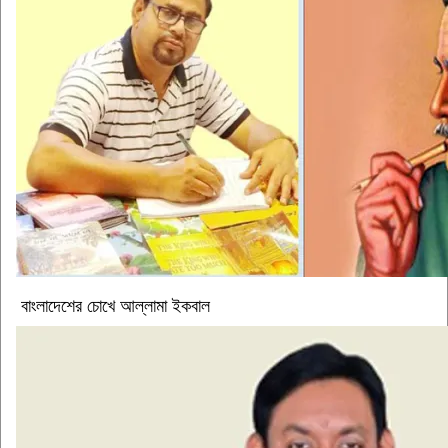
বাংলাদেশের চোখে আল্লামা ইকবাল