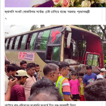
জ্বালানি সংকট মোকাবিলায় সর্বোচ্চ চেষ্টা চালিয়ে যাচ্ছে সরকার: প্রধানমন্ত্রী
৭
নাটোরে বাস-নছিমনের মুখোমুখি সংঘর্ষে তিন গরু ব্যবসায়ী নিহত