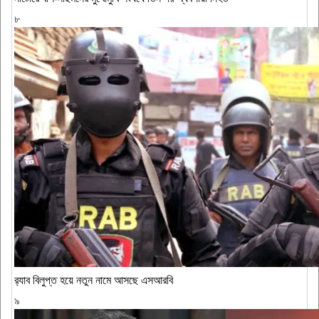
৮
র‍্যাব বিলুপ্ত হয়ে নতুন নামে আসছে এসআরবি
৯