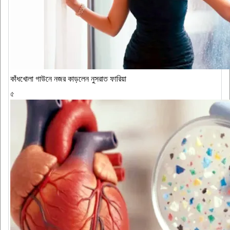
কাঁধখোলা গাউনে নজর কাড়লেন নুসরাত ফারিয়া
৫