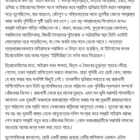
সাইরাসকে বলা হয় ‘মহান বাদশাহ’। সমগ্র মধ্যপ্রাচ্য, উত্তর আফ্রিকা, ইরান, মধ্য
এশিয়া ও ইউরোপের বিশাল অংশ অধিকার করে প্রাচীন দুনিয়ায় তিনি মহান সাম্রাজ্য
গড়ে তুলেছিলেন, যার আয়তন, জৌলুশ ও শক্তিমত্তার সাথে তুলনীয় কোনো সাম্রাজ্য
আজ অবধি পৃথিবীতে সৃষ্টি হয়নি বলা চলে। এত বড় সাম্রাজ্যের সিংহাসনে বসেও
সম্রাট সাইরাস শান্তি পাচ্ছিলেন না। কারণ, জয়ের নেশা, যুদ্ধক্ষেত্রের কোলাহল,
পরাজিতের আর্তচিৎকার, বিজয়ী সৈন্যদের লুটতরাজ ও অট্টহাসির শব্দে তিনি এতটাই
মোহগ্রস্ত হয়ে পড়েছিলেন, যা শেষ অবধি তার পতন ডেকে আনে। অত্যন্ত
ন্যক্কারজনকভাবে সাইরাসকে পরাজিত ও নিহত হতে হয়েছিল, যা ইতিহাসের জনক
হিরোডোটাস তার অমর গ্রন্থ ‘হিস্টিরিয়া’তে বর্ণনা করে গিয়েছেন।
হিরোডোটাসের মতে, সাইরাস যখন ক্ষমতা, বিত্ত ও বৈভবের চূড়ান্ত স্তরে পৌঁছে
গেলেন, তখন প্রায়ই হাপিত্যেশ করতে থাকলেন- হায়! পৃথিবী এত ছোট কেন; আমার
যে জয় করার আর অবশিষ্ট কিছুই নেই। তৎকালীন দুনিয়ার সবচেয়ে বড় রাজধানী
পার্সিপোলিসে বসে তিনি ভূগোলবিদদের ডেকে পাঠালেন এবং পৃথিবীর স্থলভাগ সম্পর্কে
খোঁজখবর নিলেন। রাজধানী থেকে ছয় মাসের দূরত্ব- এমন সব ভূমি সরাসরি শাসনাধীনে
আনলেন এবং দূরবর্তী অঞ্চলকে করদরাজ্যে পরিণত করার পর বহু দূরবর্তী রাজ্যগুলোতে
দূত পাঠালেন তার প্রতি যাতে সেখানকার বাসিন্দারা আনুগত্য দেখায়। দূতেরা বহু বছর
পর বড় বড় দূরবর্তী রাজ্য থেকে আনুগত্যের দলিল সংগ্রহ করে সম্রাট সাইরাস বরাবর
পেশ করলে সম্রাট নতুন করে খোঁজখবর নিলেন : কোন করদরাজ্যটিকে সরাসরি শাসনের
আওতায় আনার জন্য দখল করা যেতে পারে।
ভূগোলবিদেরা জানালেন, ছোট্ট একটি রাজ্য রয়েছে যেটির মালিকানা একজন এতিম