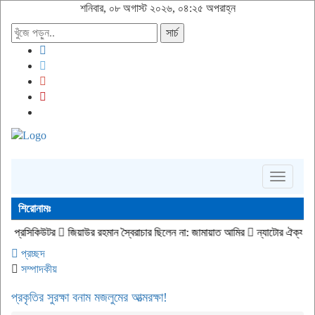
শনিবার, ০৮ অগাস্ট ২০২৬, ০৪:২৫ অপরাহ্ন
সার্চ
Toggle
navigati
শিরোনামঃ
টর
জিয়াউর রহমান স্বৈরাচার ছিলেন না: জামায়াত আমির
ন্যাটোর ঐক্য পরীক্ষা করতে হা
প্রচ্ছদ
সম্পাদকীয়
প্রকৃতির সুরক্ষা বনাম মজলুমের আত্মরক্ষা!