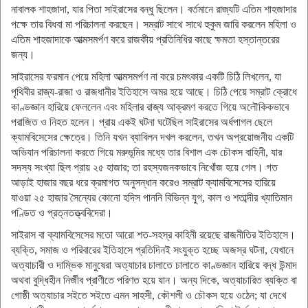
নাবালক শাহজাদা, যার পিতা সাইরাসের বন্ধু ছিলেন। বর্তমানে রাজ্যটি এতিম শাহজাদার
পক্ষে তার বিধবা মা পরিচালনা করছেন। সম্রাট সাথে সাথে হুকুম জারি করলেন মহিলা ও
এতিম শাহজাদাকে আত্মসমর্পণ করে রাজকীয় প্রতিনিধির কাছে ক্ষমতা হস্তান্তরের
জন্য।
সাইরাসের ফরমান পেয়ে মহিলা আত্মসমর্পণ না করে চমৎকার একটি চিঠি লিখলেন, যা
পৃথিবীর রাজ্য-রাজা ও রাজধানীর ইতিহাসে অমর হয়ে আছে। চিঠি পেয়ে সম্রাট ক্রোধে
কাণ্ডজ্ঞান হারিয়ে ফেললেন এবং মহিলার রাজ্য আক্রমণ করতে গিয়ে অলৌকিকভাবে
পরাজিত ও নিহত হলেন। প্রায় একই ঘটনা ঘটেছিল সাইরাসের অর্ধপাগল ছেলে
ক্যামবিসেসের ক্ষেত্রে। তিনি যখন ব্যাবিলন দখল করলেন, তখন অপ্রয়োজনীয় একটি
অভিযান পরিচালনা করতে গিয়ে মরুভূমির মধ্যে তার বিশাল এক চৌকস বাহিনী, যার
সদস্য সংখ্যা ছিল প্রায় ২৫ হাজার; তা রহস্যজনকভাবে নিখোঁজ হয়ে গেল। গত
আড়াই হাজার বছর ধরে ক্রমাগত অনুসন্ধান করেও সম্রাট ক্যামবিসেসের হারিয়ে
যাওয়া ২৫ হাজার সৈন্যের কোনো হদিস পাননি বিভিন্ন যুগ, কাল ও শতাব্দীর খ্যাতিমান
পণ্ডিত ও প্রত্নতত্ত্ববিদেরা।
সাইরাস বা ক্যামবিসেসের মতো আরো শত-সহস্র কাহিনী রয়েছে রাজনীতির ইতিহাসে।
ব্যক্তি, সমাজ ও পরিবারের ইতিহাসে প্রতিদিনই সংযুক্ত হচ্ছে অজস্র ঘটনা, যেখানে
অত্যাচারী ও দাম্ভিক মানুষেরা অত্যাচার চালাতে চালাতে কাণ্ডজ্ঞান হারিয়ে বদ্ধ উন্মাদ
অথবা বুদ্ধিহীন নির্জীব প্রাণীতে পরিণত হয়ে যান। অন্য দিকে, অত্যাচারিত ব্যক্তি বা
গোষ্ঠী অত্যাচার সইতে সইতে এমন সাহসী, কৌশলী ও চৌকস হয়ে ওঠেন; যা দেখে