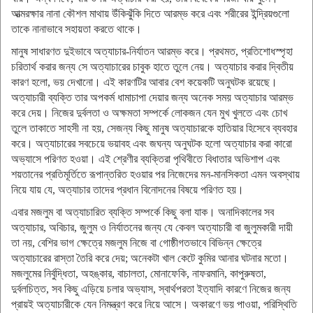
আত্মরক্ষার নানা কৌশল মাথায় উঁকিঝুঁকি দিতে আরম্ভ করে এবং শরীরের ইন্দ্রিয়গুলো
তাকে নানাভাবে সহায়তা করতে থাকে।
মানুষ সাধারণত দুইভাবে অত্যাচার-নির্যাতন আরম্ভ করে। প্রথমত, প্রতিশোধস্পৃহা
চরিতার্থ করার জন্য সে অত্যাচারের চাবুক হাতে তুলে নেয়। অত্যাচার করার দ্বিতীয়
কারণ হলো, ভয় দেখানো। এই কারণটির আবার বেশ কয়েকটি অনুঘটক রয়েছে।
অত্যাচারী ব্যক্তি তার অপকর্ম ধামাচাপা দেয়ার জন্য অনেক সময় অত্যাচার আরম্ভ
করে দেয়। নিজের দুর্বলতা ও অক্ষমতা সম্পর্কে লোকজন যেন মুখ খুলতে এবং চোখ
তুলে তাকাতে সাহসী না হয়, সেজন্য কিছু মানুষ অত্যাচারকে হাতিয়ার হিসেবে ব্যবহার
করে। অত্যাচারের সবচেয়ে ভয়াবহ এবং জঘন্য অনুঘটক হলো অত্যাচার করা কারো
অভ্যাসে পরিণত হওয়া। এই শ্রেণীর ব্যক্তিরা পৃথিবীতে বিধাতার অভিশাপ এবং
শয়তানের প্রতিমূর্তিতে রূপান্তরিত হওয়ার পর নিজেদের মন-মানসিকতা এমন অবস্থায়
নিয়ে যায় যে, অত্যাচার তাদের প্রধান বিনোদনের বিষয়ে পরিণত হয়।
এবার মজলুম বা অত্যাচারিত ব্যক্তি সম্পর্কে কিছু বলা যাক। অনাদিকালের সব
অত্যাচার, অবিচার, জুলুম ও নির্যাতনের জন্য যে কেবল অত্যাচারী বা জুলুমকারী দায়ী
তা নয়, বেশির ভাগ ক্ষেত্রে মজলুম নিজে বা গোষ্ঠীগতভাবে বিভিন্ন ক্ষেত্রে
অত্যাচারের রাস্তা তৈরি করে দেয়; অনেকটা খাল কেটে কুমির আনার ঘটনার মতো।
মজলুমের নির্বুদ্ধিতা, অহঙ্কার, বাচালতা, মোনাফেকি, নাফরমানি, কাপুরুষতা,
দুর্বলচিত্ত, সব কিছু এড়িয়ে চলার অভ্যাস, স্বার্থপরতা ইত্যাদি কারণে নিজের জন্য
প্রায়ই অত্যাচারীকে যেন নিমন্ত্রণ করে নিয়ে আসে। অকারণে ভয় পাওয়া, পরিস্থিতি