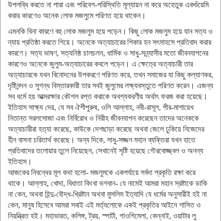
উপলব্ধি করতে না পারা এবং পরিবেশ-পরিস্থিতি মূল্যায়ন না করে অহেতুক একগুঁয়েমি
করার কারণেও অনেক লোক মজলুমে পরিণত হয়ে থাকেন।
এমনকি বিনা কারণে বহু লোক মজলুম হয়ে পড়েন। কিছু লোক মজলুম হয়ে যান সত্য ও
ন্যায় প্রতিষ্ঠা করতে গিয়ে। অনেকে অত্যাচারের শিকার হন সৎসাহসে প্রতিবাদ করার
কারণে। সত্য ভাষণ, সত্যনিষ্ঠ চালচলন, ধার্মিক ও সাধু-সন্ন্যাসীর মতো জীবনযাপনের
কারণেও অনেকে জুলুম-অত্যাচারের কবলে পড়েন। এ ক্ষেত্রে অত্যাচারী তার
অত্যাচারকে যখন বিনোদনের উপকরণে পরিণত করে, তখন সমাজের যা কিছু কল্যাণকর,
দৃষ্টিনন্দন ও সুগন্ধ বিস্তারকারী তার সবই জুলুমের লক্ষ্যবস্তুতে পরিণত করেন। এজন্য
সব ধর্মে হয় আত্মরক্ষার কৌশল রপ্ত করাকে অবশ্যকরণীয় অর্থাৎ ফরজ করা হয়েছে।
ইতিহাস সাক্ষ্য দেয়, যে সব ঐশীপুরুষ, ওলি আল্লাহ, নবী-রাসূল, পীর-মাশায়েখ
নিতান্ত সরলসোজা এবং নির্বিরোধ ও নিরীহ জীবনযাপন করেছেন তাদের অনেককে
অত্যাচারীরা হত্যা করেছে, কাউকে দেশছাড়া করেছে অথবা জেলে ঢুকিয়ে নিজেদের
হীন বাসনা চরিতার্থ করেছে। অন্য দিকে, সাধু-সজ্জন মহান ব্যক্তিরা যখন হাতে
প্রতিবাদের তলোয়ার তুলে নিয়েছেন, সেখানেই সৃষ্টি হয়েছে গৌরবোজ্জ্বল ও অনন্য
ইতিহাস।
আজকের নিবন্ধের মূল কথা হলো- মজলুমকে একপর্যায়ে সর্বদা প্রকৃতি রক্ষা করে
থাকে। আল্লাহ, খোদা, বিধাতা কিংবা ভগবান- যে নামেই আমরা মহান স্রষ্টাকে ডাকি
না কেন, অথবা হিন্দু-বৌদ্ধ-খ্রিষ্টান অথবা মুসলিম ইত্যাদি যে ধর্মের অনুসারীই হই না
কেন, মানুষ হিসেবে আমরা সবাই এই মর্ত্যলোকে একই প্রকৃতির আইনে শাসিত ও
নিয়ন্ত্রিত হই। মহাভারত, কলিঙ্গ, ট্রয়, স্পার্টা, গাওগিমেলা, কেন্নাই, ওয়াটার লু