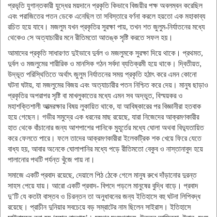
প্রভৃতি যুগান্তকারী যুদ্ধের ময়দানে প্রকৃতি কিভাবে বিজয়ীর পক্ষ অবলম্বন করেছিল
এবং পরাজিতের পতন ডেকে এনেছিল তা সবিস্তারে বর্ণনা করলে হয়তো এক মহাকাব্য
রচিত হয়ে যাবে। মজলুম যখন প্রকৃতির সুরক্ষা পায়, তখন শত জুলুম-নির্যাতনের মধ্যে
থেকেও সে অত্যাচারীর মনে রীতিমতো আতঙ্ক সৃষ্টি করতে সফল হয়।
আমাদের প্রকৃতি সাধারণত দুইভাবে দুর্বল ও মজলুমকে সুরক্ষা দিয়ে থাকে। প্রথমত,
দুর্বল ও মজলুমের শারীরিক ও মানসিক গঠন সর্বদা ব্যতিক্রমী হয়ে থাকে। দ্বিতীয়ত,
উদ্ভূত পরিস্থিতিতে অর্থাৎ জুলুম নির্যাতনের সময় প্রকৃতি হঠাৎ করে এমন কোনো
ঘটনা ঘটায়, যা মজলুমের বিজয় এবং অত্যাচারীর পতন নিশ্চিত করে দেয়। মানুষ ছাড়াও
প্রকৃতির অপরাপর সৃষ্টি বা মাখলুকাতের মধ্যে এমন সব অদ্ভুত, বিস্ময়কর ও
মহাশক্তিশালী আত্মরক্ষার বিষয় লুকায়িত থাকে, যা আবিষ্কারের পর বিজ্ঞানীরা হতবাক
হয়ে গেছেন। গভীর সমুদ্রে এক ধরনের মাছ রয়েছে, যারা নিজেদের আক্রমণকারীর
হাত থেকে বাঁচানোর জন্য আশপাশের পানিকে মুহূর্তের মধ্যে ঘোলা অথবা বিদ্যুতায়িত
করে ফেলতে পারে। ফলে তাদের আক্রমণকারীরা ইলেকট্রিক শক খেয়ে ফিরে যেতে
বাধ্য হয়, আবার অনেকে ঘোলাপানির মধ্যে পড়ে রীতিমতো বেকুব ও নাস্তানাবুদ হয়ে
পালানোর পথটি পর্যন্ত খুঁজে পায় না।
সমাজে একটি প্রবাদ রয়েছে, দেয়ালে পিঠ ঠেকে গেলে মানুষ রুখে দাঁড়ানোর দুরন্ত
সাহস পেয়ে যায়। আরো একটি প্রবাদ- বিপদে পড়লে মানুষের বুদ্ধি বাড়ে। প্রবাদ
দু’টি যে কতটা বাস্তব ও চিরন্তন তা অনুধাবনের জন্য ইতিহাসে বহু ঘটনা লিপিবদ্ধ
রয়েছে। প্রাচীন দুনিয়ার সবচেয়ে বড় সম্রাটের নাম ছিলেন সাইরাস। ইতিহাসে