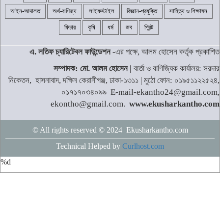
আইন-আদালত
অর্থ-বাণিজ্য
লাইফস্টাইল
বিজ্ঞান-প্রযুক্তি
সাহিত্য ও শিক্ষাঙ্গন
ফিচার
কৃষি
ধর্ম
জব
প্রিন্ট
এ. লতিফ চ্যারিটেবল ফাউন্ডেশন
-এর পক্ষে, আলম হোসেন কর্তৃক প্রকাশিত
সম্পাদক: মো. আলম হোসেন |
বার্তা ও বাণিজ্যিক কার্যালয়: সরদার
নিকেতন, হাসনাবাদ, দক্ষিন কেরানীগঞ্জ, ঢাকা-১৩১১ | মুঠো ফোন: ০১৯৫১১২২৫২৪,
০১৭১৭০৩৪০৯৯ E-mail-ekantho24@gmail.com,
ekontho@gmail.com.
www.ekusharkantho.com
© All rights reserved © 2024 Ekusharkantho.com
Technical Helped by
Curlhost.com
%d