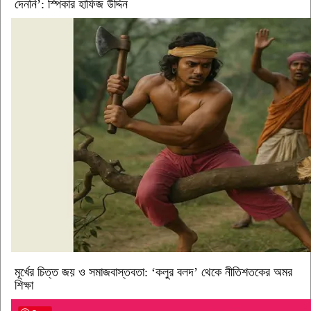
দেননি’: স্পিকার হাফিজ উদ্দিন
মূর্খের চিত্ত জয় ও সমাজবাস্তবতা: ‘কলুর বলদ’ থেকে নীতিশতকের অমর
শিক্ষা