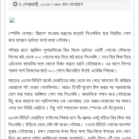
৪ ফেব্রুয়ারী, ২০১৮ / ৩৬৮ জন দেখেছেন
স্পোর্টস ডেস্ক:: রিয়ালে যাওয়ার গুঞ্জনের মধ্যেই পিএসজির হয়ে নিয়মিত গোল
করে যাচ্ছেন দুর্দান্ত ফর্মে থাকা নেইমার।
শনিবার রাতে ব্রাজিল সুপারস্টারের ফ্রি কিকে দুর্দান্ত একটি গোলের সৌজন্য
লিলের মাঠ থেকে ৩-০ গোলের জয় নিয়ে মাঠ ছাড়ে পিএসজি। তবে ফ্রি কিক নিয়ে
এডিনসন কাভানির সঙ্গে কোনো বিবাদ করতে হয়নি নেইমারকে। এর আগে লিগের
প্রথম পর্বে নিজেদের মাঠে ৩-১ গোলে জিতেছিল উনাই এমেরির শিষ্যরা।
ম্যাচের ২৪তম মিনিটে মার্কো ভেরাত্তির কাছ থেকে বল পেয়ে আনহেল ডি মারিয়ার
জোরালো শট ফেরান গোলকিপার। আরও তিনটি সুযোগ মিস করার পর প্রথমার্ধের
যোগ করা সময়ে কাঙ্ক্ষিত গোল পায় পিএসজি। কাভানিকে লক্ষ্য করে নেইমারের
উঁচু করে বাড়ানো বল প্রতিপক্ষের এক খেলোয়াড় হেড করার ফেরানোর পর সামনে
পেয়ে যান ইউরি বেরচিচে। নিচু শটে লক্ষ্যভেদ করেন স্পেনের এই ডিফেন্ডার।
৬৯তম মিনিটে ভেরাত্তি ফাউলের শিকার হলে ডি-বক্সের একটু বাইরে ফ্রি কিক পায়
পিএসজি। উড়িয়ে মেরে সেটা নষ্ট করেন নেইমার। ৭৭তম মিনিটে গোলের অপেক্ষা
ফুরায় নেইমারের। রক্ষণ দেয়ালের উপর দিয়ে মাপা ফ্রি-কিকে উপরের ডান কোণ
দিয়ে বল জালে পাঠান ব্রাজিলের তারকা ফরোয়ার্ড। চলতি লিগে এটি তার ১৮তম