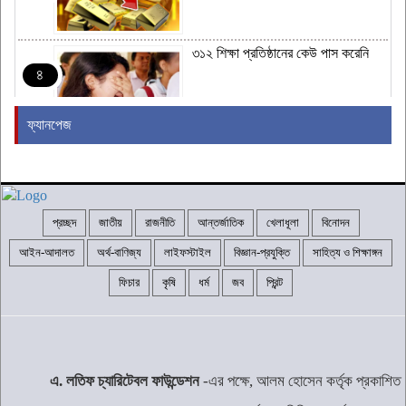
৩১২ শিক্ষা প্রতিষ্ঠানের কেউ পাস করেনি
৪
ফ্যানপেজ
পাসের হার ও জিপিএ-৫ এ এগিয়ে মেয়েরা
৫
প্রচ্ছদ
জাতীয়
রাজনীতি
আন্তর্জাতিক
খেলাধূলা
বিনোদন
ইরানের সঙ্গে যুদ্ধে ‘হেরে গেছে’ যুক্তরাষ্ট্র:
মার্কিন সিনেটর
৬
আইন-আদালত
অর্থ-বাণিজ্য
লাইফস্টাইল
বিজ্ঞান-প্রযুক্তি
সাহিত্য ও শিক্ষাঙ্গন
ফিচার
কৃষি
ধর্ম
জব
প্রিন্ট
স্থানীয় সরকার নির্বাচনে যোগ্য ও ত্যাগীরাই
সুযোগ পাবেন: তারেক রহমান
৭
এ. লতিফ চ্যারিটেবল ফাউন্ডেশন
-এর পক্ষে, আলম হোসেন কর্তৃক প্রকাশিত
দেশে ৩ হাজার ৬৭১ মেগাওয়াট