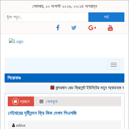
সোমবার, ১০ অগাস্ট ২০২৬, ০২:২৪ অপরাহ্ন
সার্চ
Toggle
navigati
শিরোনামঃ
বান্দরবান রেড ক্রিসেন্ট ইউনিটের নতুন অ্যাডহক কমিটি গঠ
প্রচ্ছদ
খেলাধূলা
নেইমারের দৃষ্টিনন্দন ফ্রি কিক দেখল পিএসজি
editor