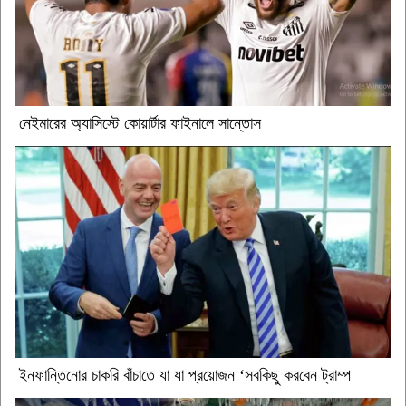
নেইমারের অ্যাসিস্টে কোয়ার্টার ফাইনালে সান্তোস
ইনফান্তিনোর চাকরি বাঁচাতে যা যা প্রয়োজন ‘সবকিছু করবেন ট্রাম্প