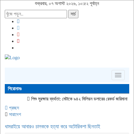
শুক্রবার, ০৭ অগাস্ট ২০২৬, ১০:৫২ পূর্বাহ্ন
সার্চ
Toggle
navigati
শিরোনামঃ
শিশু সুরক্ষায় ব্যর্থতা: মেটাকে ৯৪২ মিলিয়ন ডলারের রেকর্ড জরিমানা নিউ মেক্সিকোর আদ
প্রচ্ছদ
সারাদেশ
ধামরাইয়ে আবারও চালককে হত্যা করে অটোরিকশা ছিনতাই