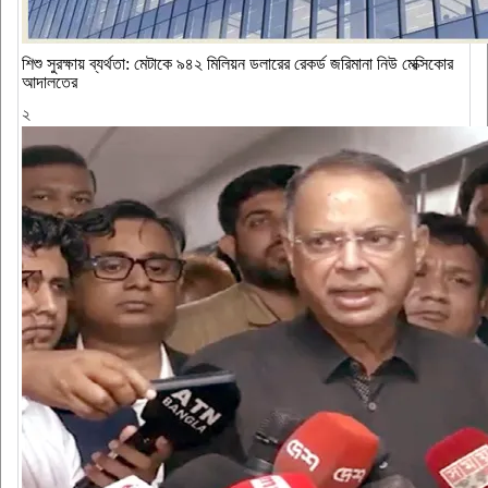
শিশু সুরক্ষায় ব্যর্থতা: মেটাকে ৯৪২ মিলিয়ন ডলারের রেকর্ড জরিমানা নিউ মেক্সিকোর
আদালতের
২