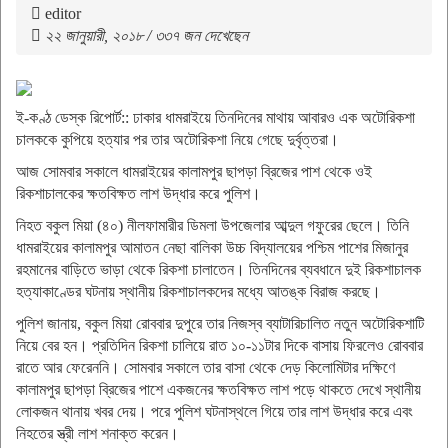
editor
২২ জানুয়ারী, ২০১৮ / ৩৩৭ জন দেখেছেন
ই-কণ্ঠ ডেস্ক রিপোর্ট:: ঢাকার ধামরাইয়ে তিনদিনের মাথায় আবারও এক অটোরিকশা
চালককে কুপিয়ে হত্যার পর তার অটোরিকশা নিয়ে গেছে দুর্বৃত্তরা।
আজ সোমবার সকালে ধামরাইয়ের কালামপুর ছাপড়া ব্রিজের পাশ থেকে ওই
রিকশাচালকের ক্ষতবিক্ষত লাশ উদ্ধার করে পুলিশ।
নিহত বকুল মিয়া (৪০) নীলফামারীর ডিমলা উপজেলার আব্দুল গফুরের ছেলে। তিনি
ধামরাইয়ের কালামপুর আমাতন নেছা বালিকা উচ্চ বিদ্যালয়ের পশ্চিম পাশের মিজানুর
রহমানের বাড়িতে ভাড়া থেকে রিকশা চালাতেন। তিনদিনের ব্যবধানে দুই রিকশাচালক
হত্যাকাণ্ডের ঘটনায় স্থানীয় রিকশাচালকদের মধ্যে আতঙ্ক বিরাজ করছে।
পুলিশ জানায়, বকুল মিয়া রোববার দুপুরে তার নিজস্ব ব্যাটারিচালিত নতুন অটোরিকশাটি
নিয়ে বের হন। প্রতিদিন রিকশা চালিয়ে রাত ১০-১১টার দিকে বাসায় ফিরলেও রোববার
রাতে আর ফেরেননি। সোমবার সকালে তার বাসা থেকে দেড় কিলোমিটার দক্ষিণে
কালামপুর ছাপড়া ব্রিজের পাশে একজনের ক্ষতবিক্ষত লাশ পড়ে থাকতে দেখে স্থানীয়
লোকজন থানায় খবর দেয়। পরে পুলিশ ঘটনাস্থলে গিয়ে তার লাশ উদ্ধার করে এবং
নিহতের স্ত্রী লাশ শনাক্ত করেন।