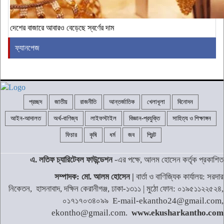
দেশের বাজারে আবারও বেড়েছে স্বর্ণের দাম
ফ্যানপেজ
প্রচ্ছদ
জাতীয়
রাজনীতি
আন্তর্জাতিক
খেলাধূলা
বিনোদন
আইন-আদালত
অর্থ-বাণিজ্য
লাইফস্টাইল
বিজ্ঞান-প্রযুক্তি
সাহিত্য ও শিক্ষাঙ্গন
ফিচার
কৃষি
ধর্ম
জব
প্রিন্ট
এ. লতিফ চ্যারিটেবল ফাউন্ডেশন
-এর পক্ষে, আলম হোসেন কর্তৃক প্রকাশিত
সম্পাদক: মো. আলম হোসেন |
বার্তা ও বাণিজ্যিক কার্যালয়: সরদার
নিকেতন, হাসনাবাদ, দক্ষিন কেরানীগঞ্জ, ঢাকা-১৩১১ | মুঠো ফোন: ০১৯৫১১২২৫২৪,
০১৭১৭০৩৪০৯৯ E-mail-ekantho24@gmail.com,
ekontho@gmail.com.
www.ekusharkantho.com