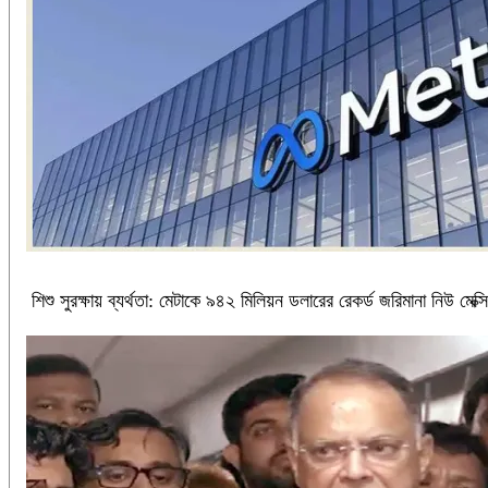
শিশু সুরক্ষায় ব্যর্থতা: মেটাকে ৯৪২ মিলিয়ন ডলারের রেকর্ড জরিমানা নিউ মে