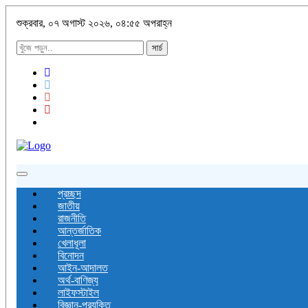
শুক্রবার, ০৭ অগাস্ট ২০২৬, ০৪:৫৫ অপরাহ্ন
সার্চ
Toggle
navigation
প্রচ্ছদ
জাতীয়
রাজনীতি
আন্তর্জাতিক
খেলাধূলা
বিনোদন
আইন-আদালত
অর্থ-বাণিজ্য
লাইফস্টাইল
বিজ্ঞান-প্রযুক্তি