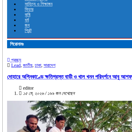
সাহিত্য ও শিক্ষাঙ্গন
ফিচার
কৃষি
ধর্ম
জব
প্রিন্ট
শিরোনামঃ
প্রচ্ছদ
Lead
,
জাতীয়
,
ঢাকা
,
সারাদেশ
দোহারে অগ্নিকাণ্ডে ক্ষতিগ্রস্ত বাড়ী ও খাল খনন পরিদর্শনে আবু আশ
editor
১৫ মে, ২০২৬ / ১৯৯ জন দেখেছেন