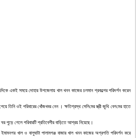
। এদিকে একই সময়ে দোহার উপজেলায় খাল খনন কাজের চলমান প্রকল্পের পরিদর্শন করেন
েয়ে তিনি ওই পরিবারের খোঁজখবর নেন । ক্ষ‌তিগ্রস্থ সে‌লি‌মের স্ত্রী জু‌থি বেগ‌মের হাতে
ত ঘর পুড়ে গেলে পরিবারটি প্রতিবেশীর বাড়িতে আশ্রয় নিয়েছে।
র ইমামনগর খাল ও বালুঘাটা পালামগঞ্জ বাজার খাল খনন কাজের অগ্রগতি পরিদর্শন করে