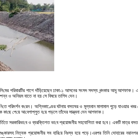
 সে‌লি‌মের পরিবারটির পাশে দাঁড়িয়েছেন ঢাকা-১ আসনের সংসদ সদস্য খন্দকার আবু আশফাক
ম্পন্ন ও অনিয়ম যাতে না হয় সে বিষয়ে তাগিদ দেন।
জ নি‌তে প‌রিদর্শন ক‌রেন। অগ্নিকাণ্ডের ঘটনায় বসতঘর ও মূল্যবান মালামাল পুড়ে যাওয়ার খবর প
া‌ছে পে‌য়ে আ‌বেগাপ্লুত হ‌য়ে প‌ড়লে তাঁদের সান্ত্বনা দেন আশফাক।
‌র্তিতে সরকা‌রিভা‌বে ও ব্যরক্তিগত ভা‌বে প্রয়োজনীয় সহযোগিতা করা হ‌বে। একটি মাত্র বস
ণালঙ্কারসহ নিত্যক প্রয়োজনীয় সব হা‌রি‌য়ে নিঃস্ব হয়ে পড়ে।এরপর তিনি দোহারের নয়ানগ