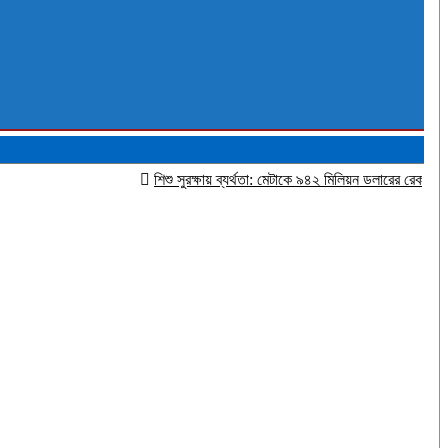
শিশু সুরক্ষায় ব্যর্থতা: মেটাকে ৯৪২ মিলিয়ন ডলারের রেকর্ড জরিমানা নিউ