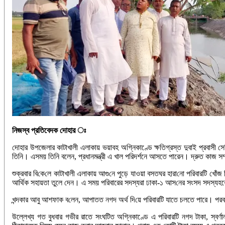
নিজস্ব প্রতিবেদক দোহার ঃ
দোহার উপজেলার কাটাখালী এলাকায় ভয়াবহ অগ্নিকাণ্ডে ক্ষতিগ্রস্ত দুবাই প্রবাসী
তিনি। এসময় তিনি বলেন, প্রধানমন্ত্রী এ খাল পরিদর্শনে আসতে পারেন। দ্রুত কাজ স
শুক্রবার বি‌কে‌লে কাটাখালী এলাকায় আগু‌নে পুড়ে যাওয়া বসতঘর হারা‌নো প‌রিবার‌টি খোঁ
আর্থিক সহায়তা তুলে দেন। এ সময় পরিবারের সদস্যরা ঢাকা-১ আস‌নের সংসদ সদস্যহকে ক
খন্দকার আবু আশফাক ব‌লেন, আপাতত নগদ অর্থ দি‌য়ে প‌রিবার‌টি যাতে চলতে পারে। পরব
উল্লেখ্য গত বুধবার গভীর রাতে সংঘটিত অগ্নিকাণ্ডে এ পরিবারটি নগদ টাকা, স্বর্