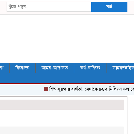
সার্চ
লা
বিনোদন
আইন-আদালত
অর্থ-বাণিজ্য
লাইফস্টাই
শিশু সুরক্ষায় ব্যর্থতা: মেটাকে ৯৪২ মিলিয়ন ডলারের 