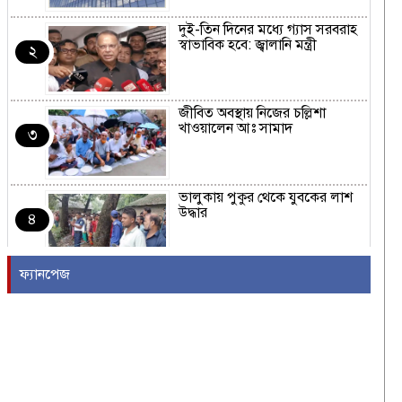
দুই-তিন দিনের মধ্যে গ্যাস সরবরাহ
স্বাভাবিক হবে: জ্বালানি মন্ত্রী
২
জীবিত অবস্থায় নিজের চল্লিশা
খাওয়ালেন আঃ সামাদ
৩
ভালুকায় পুকুর থেকে যুবকের লাশ
উদ্ধার
৪
ফ্যানপেজ
জামায়াত জোটের নতুন কর্মসূচির
ঘোষণা
৫
রাষ্ট্রপতি নির্বাচনের তারিখ ঘোষণা
৬