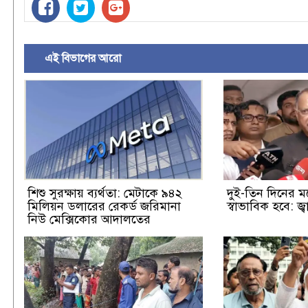
এই বিভাগের আরো
শিশু সুরক্ষায় ব্যর্থতা: মেটাকে ৯৪২
দুই-তিন দিনের মধ
মিলিয়ন ডলারের রেকর্ড জরিমানা
স্বাভাবিক হবে: জ্বাল
নিউ মেক্সিকোর আদালতের