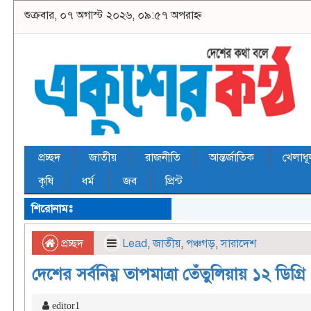
শুক্রবার, ০৭ অগাস্ট ২০২৬, ০৯:৫৭ অপরাহ্ন
প্রচ্ছদ
জাতীয়
রাজনীতি
আন্তর্জাতিক
খেলাধূ
কৃষি
ধর্ম
জব
প্রিন্ট
শিরোনামঃ
প্রচ্ছদ
Lead
,
জাতীয়
,
পঞ্চগড়
,
সারাদেশ
দেশের সর্বনিম্ন তাপমাত্রা তেঁতুলিয়ায় ১২ ডিগ্রি
editor1