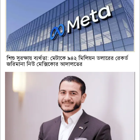
শিশু সুরক্ষায় ব্যর্থতা: মেটাকে ৯৪২ মিলিয়ন ডলারের রেকর্ড
জরিমানা নিউ মেক্সিকোর আদালতের