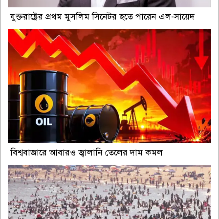
যুক্তরাষ্ট্রের প্রথম মুসলিম সিনেটর হতে পারেন এল-সায়েদ
বিশ্ববাজারে আবারও জ্বালানি তেলের দাম কমল