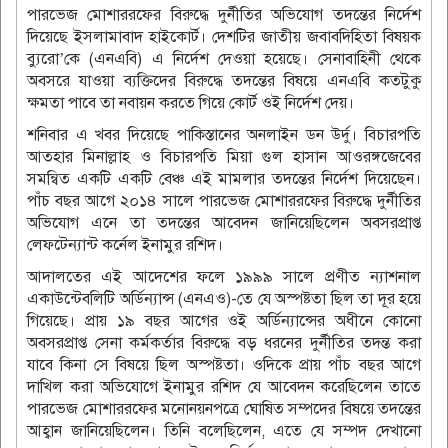
পারভেজ মোশাররফের বিরুদ্ধে দুর্নীতির অভিযোগ তদন্তের নির্দেশ
দিয়েছে ইসলামাবাদ হাইকোর্ট। দেশটির জাতীয় জবাবদিহিতা বিষয়ক
ব্যুরো’কে (এনএবি) এ নির্দেশ দেওয়া হয়েছে। সেনাবাহিনী থেকে
অবসরে যাওয়া ব্যক্তিদের বিরুদ্ধে তদন্তের বিষয়ে এনএবি কতটুকু
ক্ষমতা পাবে তা নবায়ন করতে গিয়ে কোর্ট ওই নির্দেশ দেয়।
শনিবার এ খবর দিয়েছে পাকিস্তানের অনলাইন ডন উর্দু। বিচারপতি
আতহার মিনাল্লাহ ও বিচারপতি মিয়া গুল হাসান আওরঙ্গজেবের
সমন্বিত একটি একটি বেঞ্চ এই মামলার তদন্তের নির্দেশ দিয়েছেন।
পাঁচ বছর আগে ২০১৪ সালে পারভেজ মোশাররফের বিরুদ্ধে দুর্নীতির
অভিযোগ এনে তা তদন্তের আবেদন জানিয়েছিলেন অবসরপ্রাপ্ত
লেফটেন্যান্ট কর্নেল ইনামুর রশিদ।
আদালতের এই আদেশের ফলে ১৯৯৯ সালে প্রণীত ন্যাশনাল
একাউন্টেবলিটি অর্ডিন্যান্স (এনএও)-তে যে অস্পষ্টতা ছিল তা দূর হয়ে
গিয়েছে। প্রায় ১৯ বছর আগের ওই অর্ডিন্যান্সের অধীনে কোনো
অবসরপ্রাপ্ত সেনা কর্মকর্তার বিরুদ্ধে বড় ধরনের দুর্নীতির তদন্ত করা
যাবে কিনা সে বিষয়ে ছিল অস্পষ্টতা। ওদিকে প্রায় পাঁচ বছর আগে
দাখিল করা অভিযোগে ইনামুর রশিদ যে আবেদন করেছিলেন তাতে
পারভেজ মোশাররফের মনোনয়নপত্রে ঘোষিত সম্পদের বিষয়ে তদন্তের
আহ্বান জানিয়েছিলেন। তিনি বলেছিলেন, এতে যে সম্পদ দেখানো