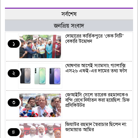
সর্বশেষ
জনপ্রিয় সংবাদ
দোহারের কার্তিকপুরে ‘কেক সিটি’
বেকারি উদ্বোধন
১
ঘোষণার আগেই স্যামসাং গ্যালাক্সি
এস২৬ এফই-এর দামের তথ্য ফাঁস
২
জেআইসি সেলে তারেক রহমানকেও
বন্দি রেখে নির্যাতন করা হয়েছিল: চিফ
৩
প্রসিকিউটর
জিয়াউর রহমান স্বৈরাচার ছিলেন না:
জামায়াত আমির
৪