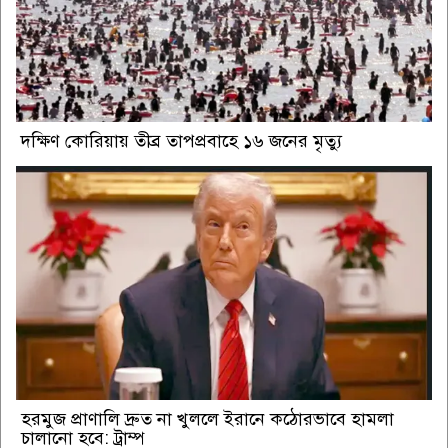
দক্ষিণ কোরিয়ায় তীব্র তাপপ্রবাহে ১৬ জনের মৃত্যু
হরমুজ প্রাণালি দ্রুত না খুললে ইরানে কঠোরভাবে হামলা
চালানো হবে: ট্রাম্প