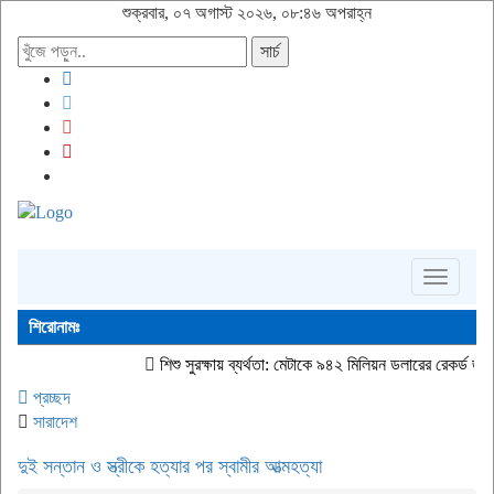
শুক্রবার, ০৭ অগাস্ট ২০২৬, ০৮:৪৬ অপরাহ্ন
সার্চ
Toggle
navigati
শিরোনামঃ
শিশু সুরক্ষায় ব্যর্থতা: মেটাকে ৯৪২ মিলিয়ন ডলারের রেকর্ড জরিমানা নিউ মেক্সি
প্রচ্ছদ
সারাদেশ
দুই সন্তান ও স্ত্রীকে হত্যার পর স্বামীর আত্মহত্যা