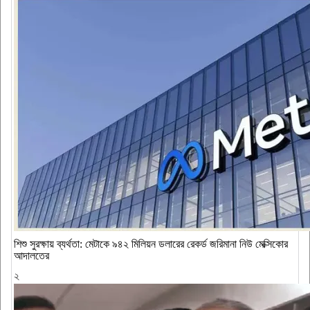
শিশু সুরক্ষায় ব্যর্থতা: মেটাকে ৯৪২ মিলিয়ন ডলারের রেকর্ড জরিমানা নিউ মেক্সিকোর
আদালতের
২