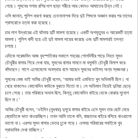
গেছে। সুমনের গলায় রশির দাগ ছাড়া শরীরে আর কোনও আঘাতের চিহ্ন নেই।
ওসি জানান, পুলিশ ধারণা করছে চেতনানাশক দিয়ে দুই শিশুকে অজ্ঞান করার পর তাদের
শ্বাসরোধে হত্যা করা হয়েছে।
চার লাশ উদ্ধারের এই ঘটনায় দুটি মামলা হয়েছে। একটি অপমৃত্যুর ও আরেকটি হত্যা
মামলা। পুলিশ বাদী হয়ে এই দুই মামলা দায়ের করেছে এবং দুটি মামলারই তদন্ত
চলছে।
এদিকে সরেজমিন আজ বৃহস্পতিবার সকালে শহরের গোলদিঘীর পাড়ে নিহত সুমন
চৌধুরীর বাসায় গিয়ে দেখা যায়, সুমনের বাসার সামনে মা বসুমতি চৌধুরী বিলাপ করে
কাঁদছেন। পাশে এলোমেলো অবস্থায় বসে আছেন সুমনের ভাইসহ অন্য স্বজনরা।
সুমনের মেজ ভাই অমির চৌধুরী বলেন, ‘আমার ভাই এমনিতে খুব অভিমানী ছিল। না
খেয়ে থাকলেও কোনোদিন কাউকে বুঝতে দিতো না। সে অভিমান নিয়েই দুনিয়া ছেড়ে
চলে গেছে। তার পরিবারে অভাব ছিল, কিন্তু কোনোদিন বাইরে থেকে বোঝার সুযোগ
ছিল না।’
অমির চৌধুরী বলেন, ‘ওইদিন (বুধবার) দুপুরে বাসার বাইরে এসে সুমন তার ছোট মেয়ে
জ্যোতিকে ভাত খাওয়াচ্ছিল। তখন আমি তাকে বলি, বাচ্চাদের বাইরে বসিয়ে খাওয়ালো
ভালো না। এরপর সুমন বাসার ভেতর ঢুকে পড়ে। এসময় পরিবারের সবাইকে খুব
স্বাভাবিক দেখা যাচ্ছিল।’