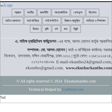
প্রচ্ছদ
জাতীয়
রাজনীতি
আন্তর্জাতিক
খেলাধূলা
বিনোদন
আইন-আদালত
অর্থ-বাণিজ্য
লাইফস্টাইল
বিজ্ঞান-প্রযুক্তি
সাহিত্য ও শিক্ষাঙ্গন
ফিচার
কৃষি
ধর্ম
জব
প্রিন্ট
এ. লতিফ চ্যারিটেবল ফাউন্ডেশন
-এর পক্ষে, আলম হোসেন কর্তৃক প্রকাশিত
সম্পাদক: মো. আলম হোসেন |
বার্তা ও বাণিজ্যিক কার্যালয়: সরদার
নিকেতন, হাসনাবাদ, দক্ষিন কেরানীগঞ্জ, ঢাকা-১৩১১ | মুঠো ফোন: ০১৯৫১১২২৫২৪,
০১৭১৭০৩৪০৯৯ E-mail-ekantho24@gmail.com,
ekontho@gmail.com.
www.ekusharkantho.com
© All rights reserved © 2024 Ekusharkantho.com
Technical Helped by
Curlhost.com
%d