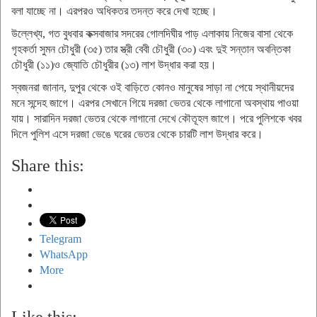
বলা যাচ্ছে না। এরপরও অধিকতর তদন্ত করে দেখা হচ্ছে।
উল্লেখ্য, গত বুধবার কক্সবাজার সদরের গোলদিঘীর পাড় এলাকায় নিজের বাসা থেকে
গৃহকর্তা সুমন চৌধুরী (৩৫) তার স্ত্রী বেবী চৌধুরী (৩০) এবং দুই সন্তান অবন্তিকা
চৌধুরী (১১)ও জ্যোতি চৌধুরীর (১৩) লাশ উদ্ধার করা হয়।
স্বজনরা জানান, দুপুর থেকে ওই বাড়িতে কোনও মানুষের সাড়া না পেয়ে স্থানীয়দের
মনে সন্দেহ জাগে। এরপর সেখানে গিয়ে দরজা ভেতর থেকে লাগানো অবস্থায় পাওয়া
যায়। সারাদিন দরজা ভেতর থেকে লাগানো দেখে কৌতূহল জাগে। পরে পুলিশকে খবর
দিলে পুলিশ এসে দরজা ভেঙে ঘরের ভেতর থেকে চারটি লাশ উদ্ধার করে।
Share this:
Telegram
WhatsApp
More