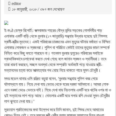
editor
১৮ জানুয়ারী, ২০১৮ / ৩৯৭ জন দেখেছেন
ই-কণ্ঠ ডেস্ক রিপোর্ট:: কক্সবাজার শহরের বৌদ্ধ মন্দির সড়কের গোলদিঘীর পাড়
এলাকায় একটি বাড়ি থেকে বুধবার (১৭ জানুয়ারি) সন্ধ্যায় উদ্ধার হয়েছে দুই শিশুসহ
স্বামী-স্ত্রীর মৃতদেহ। একই পরিবারের চারজনের এমন মৃত্যুর ঘটনায় মর্মাহত ও বিস্মিত
এলাকার লোকজন ও স্বজনরা। পুলিশ বা পরিচিত কেউই তাদের মৃত্যুর কারণ সম্পর্কে
নিশ্চিত করে কিছু বলতে পারছেন না। গতকাল বুধবার দুপুরেও পরিবারের সবাইকে
স্বাভাবিকভাবে চলাফেরা করতে দেখা গেছে বলে জানান স্বজন ও স্থানীয়রা। তবে
তারা ধারণা করছেন, সচ্ছল অবস্থা থেকে সম্প্রতি অর্থকষ্টে পড়ে যাওয়ায় স্ত্রী-
সন্তানদের হত্যা করে আত্মহত্যার পথ বেছে নিয়ে থাকতে পারে সুমন চৌধুরী।
সদর মডেল থানার ওসি রঞ্জিত বড়ুয়া বলেন, ‘বুধবার সন্ধ্যায় পুলিশ খবর পেয়ে
ঘটনাস্থলে যায়। গিয়ে দেখা যায় ভেতর থেকে ঘরের দরজা আটকানো। আমরা লোক
এনে দরজা ভেঙে ভেতরে যাই। গিয়ে দেখা যায় নিচতলায় একটি ঘরে খাটের ওপর মা ও
দুই সন্তানের লাশ পড়ে আছে। দোতলার একটি ঘরে গলায় রশি দেওয়া সুমন চৌধুরীর
লাশ ঝুলতে দেখা যায়।’
সুরতহাল প্রতিবেদনের কথা উল্লেখ করে তিনি জানান, দুই শিশুর দেহে আঘাতের
কোনও চিহ্ন নেই। তবে সুমনের স্ত্রী বেবীর গলায় সামান্য আঘাতের চিহ্ন পাওয়া