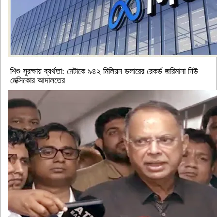
শিশু সুরক্ষায় ব্যর্থতা: মেটাকে ৯৪২ মিলিয়ন ডলারের রেকর্ড জরিমানা নিউ
মেক্সিকোর আদালতের