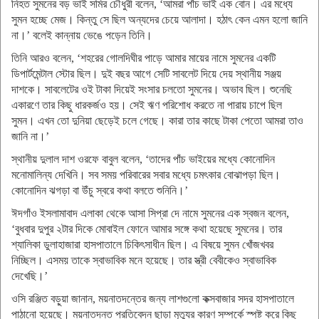
নিহত সুমনের বড় ভাই সমির চৌধুরী বলেন, ‘আমরা পাঁচ ভাই এক বোন। এর মধ্যে
সুমন হচ্ছে মেজ। কিন্তু সে ছিল অন্যদের চেয়ে আলাদা। হঠাৎ কেন এমন হলো জানি
না।’ বলেই কান্নায় ভেঙে পড়েন তিনি।
তিনি আরও বলেন, ‘শহরের গোলদিঘীর পাড়ে আমার মায়ের নামে সুমনের একটি
ডিপার্টমেন্টাল স্টোর ছিল। দুই বছর আগে সেটি সাবলেট দিয়ে দেয় স্থানীয় সঞ্জয়
দাশকে। সাবলেটের ওই টাকা দিয়েই সংসার চলতো সুমনের। অভাব ছিল। শুনেছি
একারণে তার কিছু ধারকর্জও হয়। সেই ঋণ পরিশোধ করতে না পারায় চাপে ছিল
সুমন। এখন তো দুনিয়া ছেড়েই চলে গেছে। কারা তার কাছে টাকা পেতো আমরা তাও
জানি না।’
স্থানীয় দুলাল দাশ ওরফে বাবুল বলেন, ‘তাদের পাঁচ ভাইয়ের মধ্যে কোনোদিন
মনোমালিন্য দেখিনি। সব সময় পরিবারের সবার মধ্যে চমৎকার বোঝাপড়া ছিল।
কোনোদিন ঝগড়া বা উঁচু স্বরে কথা বলতে শুনিনি।’
ঈদগাঁও ইসলামাবাদ এলাকা থেকে আসা সিপ্রা দে নামে সুমনের এক স্বজন বলেন,
‘বুধবার দুপুর ২টার দিকে মোবাইল ফোনে আমার সঙ্গে কথা হয়েছে সুমনের। তার
শ্যালিকা ডুলাহাজারা হাসপাতালে চিকিৎসাধীন ছিল। এ বিষয়ে সুমন খোঁজখবর
নিচ্ছিল। এসময় তাকে স্বাভাবিক মনে হয়েছে। তার স্ত্রী বেবীকেও স্বাভাবিক
দেখেছি।’
ওসি রঞ্জিত বড়ুয়া জানান, ময়নাতদন্তের জন্য লাশগুলো কক্সবাজার সদর হাসপাতালে
পাঠানো হয়েছে। ময়নাতদন্ত প্রতিবেদন ছাড়া মৃত্যুর কারণ সম্পর্কে স্পষ্ট করে কিছু