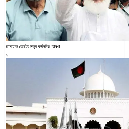
জামায়াত জোটের নতুন কর্মসূচির ঘোষণা
৬